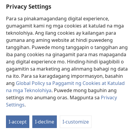
Paano nalalaman ng mga tao noong panahon ng
Privacy Settings
Bibliya kung kailan magsisimula ang mga taon at mga
Para sa pinakamagandang digital experience,
buwan?
gumagamit kami ng mga cookies at katulad na mga
teknolohiya. Ang ilang cookies ay kailangan para
gumana ang aming website at hindi puwedeng
tanggihan. Puwede mong tanggapin o tanggihan ang
iba pang cookies na ginagamit para mas mapaganda
ang digital experience mo. Hinding-hindi ipagbibili o
gagamitin sa marketing ang alinmang bahagi ng data
na ito. Para sa karagdagang impormasyon, basahin
ang
Global Policy sa Paggamit ng Cookies at Katulad
na mga Teknolohiya
. Puwede mong baguhin ang
settings mo anumang oras. Magpunta sa
Privacy
Sinaunang mga Pantatak—Ano ang mga Ito?
Settings
.
Bakit napakahalaga ng mga pantatak noon, at paano
ito ginagamit ng mga hari at mga tagapamahala?
I-accept
I-decline
I-customize