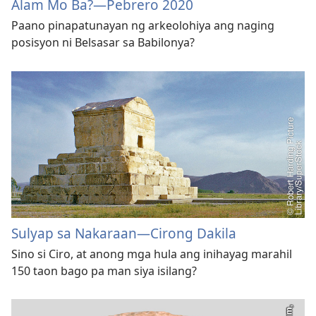
Alam Mo Ba?​—Pebrero 2020
Paano pinapatunayan ng arkeolohiya ang naging
posisyon ni Belsasar sa Babilonya?
Sulyap sa Nakaraan—Cirong Dakila
Sino si Ciro, at anong mga hula ang inihayag marahil
150 taon bago pa man siya isilang?