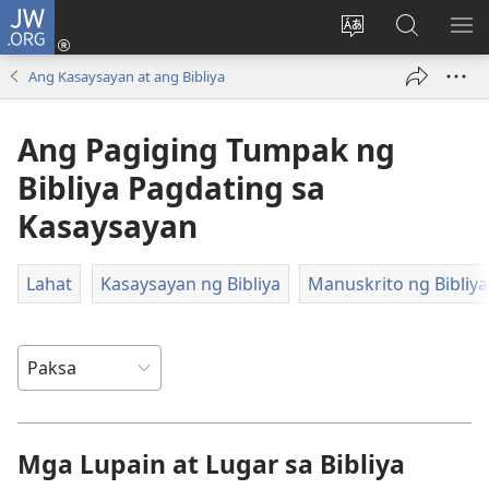
JW.ORG
Mag-
log
Baguhin
Maghana
IPA
In
ang
sa
AN
Ang Kasaysayan at ang Bibliya
(may
wika
JW.ORG
ME
bubukas
ng
Ang Pagiging Tumpak ng
na
site
bagong
Bibliya Pagdating sa
window)
Kasaysayan
Lahat
Kasaysayan ng Bibliya
Manuskrito ng Bibliya
Mga Lupain at Lugar sa Bibliya