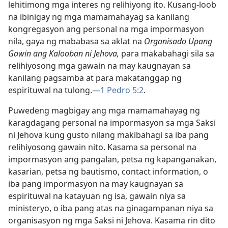
lehitimong mga interes ng relihiyong ito. Kusang-loob
na ibinigay ng mga mamamahayag sa kanilang
kongregasyon ang personal na mga impormasyon
nila, gaya ng mababasa sa aklat na
Organisado Upang
Gawin ang Kalooban ni Jehova,
para makabahagi sila sa
relihiyosong mga gawain na may kaugnayan sa
kanilang pagsamba at para makatanggap ng
espirituwal na tulong.—
1 Pedro 5:2
.
Puwedeng magbigay ang mga mamamahayag ng
karagdagang personal na impormasyon sa mga Saksi
ni Jehova kung gusto nilang makibahagi sa iba pang
relihiyosong gawain nito. Kasama sa personal na
impormasyon ang pangalan, petsa ng kapanganakan,
kasarian, petsa ng bautismo, contact information, o
iba pang impormasyon na may kaugnayan sa
espirituwal na katayuan ng isa, gawain niya sa
ministeryo, o iba pang atas na ginagampanan niya sa
organisasyon ng mga Saksi ni Jehova. Kasama rin dito