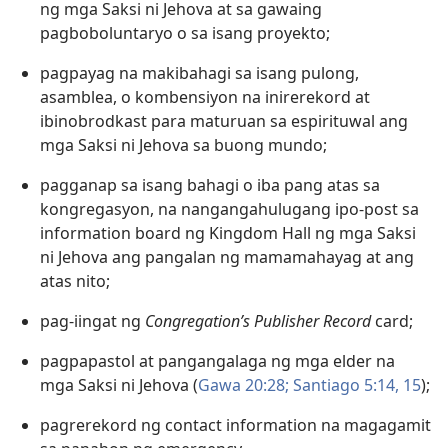
ng mga Saksi ni Jehova at sa gawaing
pagboboluntaryo o sa isang proyekto;
pagpayag na makibahagi sa isang pulong,
asamblea, o kombensiyon na inirerekord at
ibinobrodkast para maturuan sa espirituwal ang
mga Saksi ni Jehova sa buong mundo;
pagganap sa isang bahagi o iba pang atas sa
kongregasyon, na nangangahulugang ipo-post sa
information board ng Kingdom Hall ng mga Saksi
ni Jehova ang pangalan ng mamamahayag at ang
atas nito;
pag-iingat ng
Congregation’s Publisher Record
card;
pagpapastol at pangangalaga ng mga elder na
mga Saksi ni Jehova (
Gawa 20:28;
Santiago 5:14, 15
);
pagrerekord ng contact information na magagamit