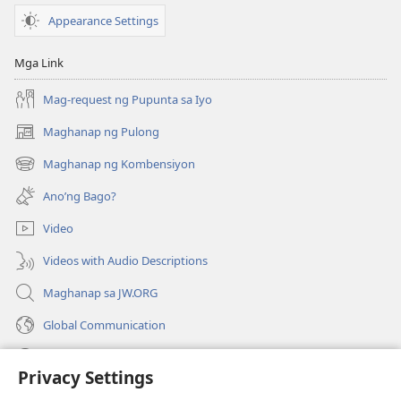
Appearance Settings
Mga Link
Mag-request ng Pupunta sa Iyo
Maghanap ng Pulong
(may
bubukas
Maghanap ng Kombensiyon
(may
na
bubukas
bagong
Ano’ng Bago?
na
window)
bagong
Video
window)
Videos with Audio Descriptions
Maghanap sa JW.ORG
Global Communication
Help
Privacy Settings