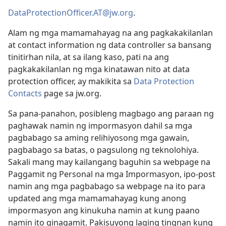
DataProtectionOfficer.AT@jw.org
.
Alam ng mga mamamahayag na ang pagkakakilanlan
at contact information ng data controller sa bansang
tinitirhan nila, at sa ilang kaso, pati na ang
pagkakakilanlan ng mga kinatawan nito at data
protection officer, ay makikita sa
Data Protection
Contacts
page sa jw.org.
Sa pana-panahon, posibleng magbago ang paraan ng
paghawak namin ng impormasyon dahil sa mga
pagbabago sa aming relihiyosong mga gawain,
pagbabago sa batas, o pagsulong ng teknolohiya.
Sakali mang may kailangang baguhin sa webpage na
Paggamit ng Personal na mga Impormasyon, ipo-post
namin ang mga pagbabago sa webpage na ito para
updated ang mga mamamahayag kung anong
impormasyon ang kinukuha namin at kung paano
namin ito ginagamit. Pakisuyong laging tingnan kung