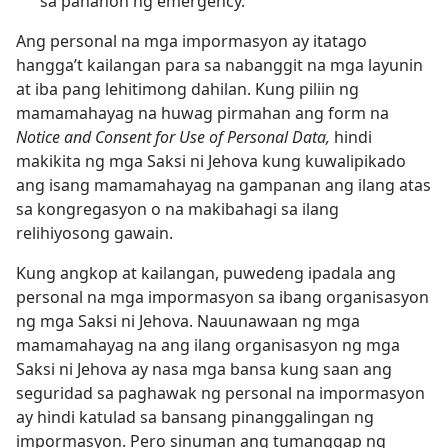
sa panahon ng emergency.
Ang personal na mga impormasyon ay itatago
hangga’t kailangan para sa nabanggit na mga layunin
at iba pang lehitimong dahilan. Kung piliin ng
mamamahayag na huwag pirmahan ang form na
Notice and Consent for Use of Personal Data,
hindi
makikita ng mga Saksi ni Jehova kung kuwalipikado
ang isang mamamahayag na gampanan ang ilang atas
sa kongregasyon o na makibahagi sa ilang
relihiyosong gawain.
Kung angkop at kailangan, puwedeng ipadala ang
personal na mga impormasyon sa ibang organisasyon
ng mga Saksi ni Jehova. Nauunawaan ng mga
mamamahayag na ang ilang organisasyon ng mga
Saksi ni Jehova ay nasa mga bansa kung saan ang
seguridad sa paghawak ng personal na impormasyon
ay hindi katulad sa bansang pinanggalingan ng
impormasyon. Pero sinuman ang tumanggap ng