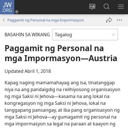
JW.ORG
Mag-
log
Baguhin
Maghana
IPA
In
ang
sa
AN
Paggamit ng Personal na mga Impormasyon
(may
wika
JW.ORG
ME
bubukas
ng
BASAHIN SA WIKANG
na
site
bagong
Paggamit ng Personal na
window)
mga Impormasyon—Austria
Updated Abril 1, 2018
Kapag naging mamamahayag ang isa, tinatanggap
niya na ang pandaigdig na relihiyosong organisasyon
ng mga Saksi ni Jehova—kasama na ang lokal na
kongregasyon ng mga Saksi ni Jehova, lokal na
tanggapang pansangay, at iba pang organisasyon ng
mga Saksi ni Jehova—ay gumagamit ng personal na
mga impormasyon sa legal na paraan at kaayon ng