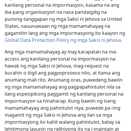
kanilang personal na impormasyon, kasama na ang
iba pang organisasyon na nasa pandaigdig na
punong-tanggapan ng mga Saksi ni Jehova sa United
States, nauunawaan ng mga mamamahayag na
gagamitin lang ang mga impormasyong ito kaayon ng
Global Data Protection Policy ng mga Saksi ni Jehova
.
Ang mga mamamahayag ay may karapatan na ma-
access ang kanilang personal na impormasyon na
hawak ng mga Saksi ni Jehova, mag-request na
burahin o itigil ang pagpoproseso nito, at itama ang
anumang mali rito. Anumang oras, puwedeng bawiin
ng mga mamamahayag ang pagpapahintulot nila sa
ilang espesipikong paggamit ng kanilang personal na
impormasyon sa hinaharap. Kung bawiin ng isang
mamamahayag ang pahintulot niya, puwede pa ring
magamit ng mga Saksi ni Jehova ang ilan sa mga
impormasyong ito kahit walang pahintulot, batay sa
lehitimong layunin ng relihiyong ito na i-maintain at