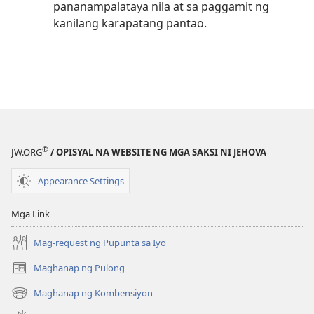
pananampalataya nila at sa paggamit ng
kanilang karapatang pantao.
®
JW.ORG
/ OPISYAL NA WEBSITE NG MGA SAKSI NI JEHOVA
Appearance Settings
Mga Link
Mag-request ng Pupunta sa Iyo
Maghanap ng Pulong
(may
bubukas
Maghanap ng Kombensiyon
(may
na
bubukas
bagong