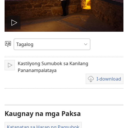
I-
play
Pumili
ng
ang
Wika
Kastilyong Sumubok sa Kanilang
I-
video
Pananampalataya
play
I-download
Mga
opsiyon
sa
pagda-
download
Kaugnay na mga Paksa
ng
video
Katapatan sa Harap ng Pagsubok