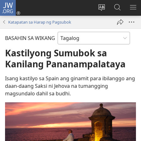
JW.ORG
Mag-
log
Baguhin
Maghana
IPA
In
ang
sa
AN
Katapatan sa Harap ng Pagsubok
(may
wika
JW.ORG
ME
bubukas
ng
BASAHIN SA WIKANG
na
site
bagong
Kastilyong Sumubok sa
window)
Kanilang Pananampalataya
Isang kastilyo sa Spain ang ginamit para ibilanggo ang
daan-daang Saksi ni Jehova na tumangging
magsundalo dahil sa budhi.