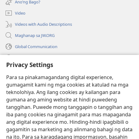
Ano’ng Bago?
na
window)
bagong
Video
window)
Videos with Audio Descriptions
Maghanap sa JW.ORG
Global Communication
Help
Privacy Settings
Donasyon
(may
Para sa pinakamagandang digital experience,
bubukas
gumagamit kami ng mga cookies at katulad na mga
na
Watchtower ONLINE LIBRARY™
teknolohiya. Ang ilang cookies ay kailangan para
(may
bagong
gumana ang aming website at hindi puwedeng
bubukas
window)
®
JW Hub
na
tanggihan. Puwede mong tanggapin o tanggihan ang
(may
bagong
bubukas
iba pang cookies na ginagamit para mas mapaganda
window)
®
JW Library
na
ang digital experience mo. Hinding-hindi ipagbibili o
bagong
gagamitin sa marketing ang alinmang bahagi ng data
window)
®
Watchtower Library
na ito. Para sa karagdagang impormasyon, basahin