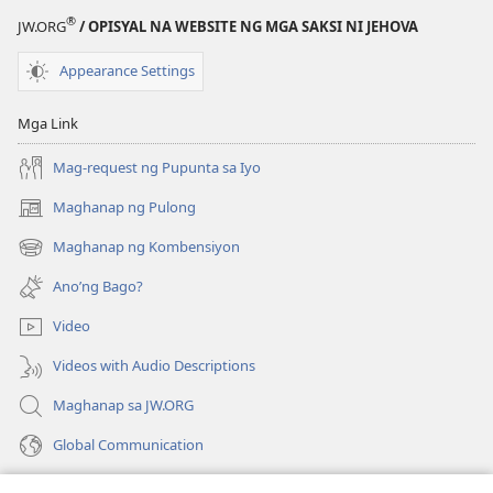
®
JW.ORG
/ OPISYAL NA WEBSITE NG MGA SAKSI NI JEHOVA
Appearance Settings
Mga Link
Mag-request ng Pupunta sa Iyo
Maghanap ng Pulong
(may
bubukas
Maghanap ng Kombensiyon
(may
na
bubukas
bagong
Ano’ng Bago?
na
window)
bagong
Video
window)
Videos with Audio Descriptions
Maghanap sa JW.ORG
Global Communication
Help