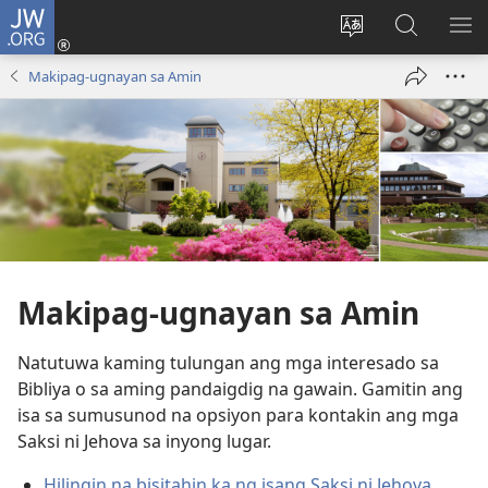
JW.ORG
Mag-
log
Baguhin
Maghana
IPA
In
ang
sa
AN
Makipag-ugnayan sa Amin
(may
wika
JW.ORG
ME
bubukas
ng
na
site
bagong
window)
Makipag-ugnayan sa Amin
Natutuwa kaming tulungan ang mga interesado sa
Bibliya o sa aming pandaigdig na gawain. Gamitin ang
isa sa sumusunod na opsiyon para kontakin ang mga
Saksi ni Jehova sa inyong lugar.
Hilingin na bisitahin ka ng isang Saksi ni Jehova