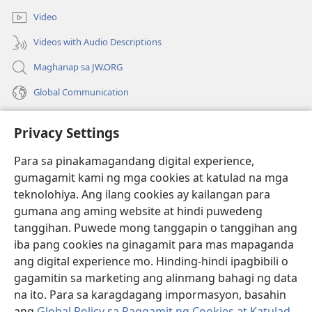
window)
bagong
Video
window)
Videos with Audio Descriptions
Maghanap sa JW.ORG
Global Communication
Help
Privacy Settings
Donasyon
(may
Para sa pinakamagandang digital experience,
bubukas
gumagamit kami ng mga cookies at katulad na mga
na
Watchtower ONLINE LIBRARY™
teknolohiya. Ang ilang cookies ay kailangan para
(may
bagong
gumana ang aming website at hindi puwedeng
bubukas
window)
®
JW Hub
na
tanggihan. Puwede mong tanggapin o tanggihan ang
(may
bagong
bubukas
iba pang cookies na ginagamit para mas mapaganda
window)
®
JW Library
na
ang digital experience mo. Hinding-hindi ipagbibili o
bagong
gagamitin sa marketing ang alinmang bahagi ng data
window)
®
Watchtower Library
na ito. Para sa karagdagang impormasyon, basahin
ang
Global Policy sa Paggamit ng Cookies at Katulad