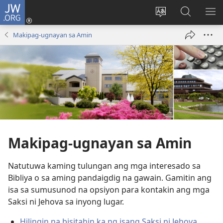
JW.ORG
Mag-
log
Baguhin
Maghana
IPA
In
ang
sa
AN
Makipag-ugnayan sa Amin
(may
wika
JW.ORG
ME
bubukas
ng
na
site
bagong
window)
Makipag-ugnayan sa Amin
Natutuwa kaming tulungan ang mga interesado sa
Bibliya o sa aming pandaigdig na gawain. Gamitin ang
isa sa sumusunod na opsiyon para kontakin ang mga
Saksi ni Jehova sa inyong lugar.
Hilingin na bisitahin ka ng isang Saksi ni Jehova