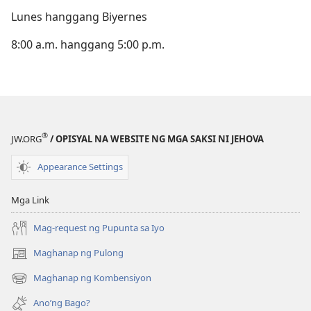
Lunes hanggang Biyernes
8:00 a.m. hanggang 5:00 p.m.
®
JW.ORG
/ OPISYAL NA WEBSITE NG MGA SAKSI NI JEHOVA
Appearance Settings
Mga Link
Mag-request ng Pupunta sa Iyo
Maghanap ng Pulong
(may
bubukas
Maghanap ng Kombensiyon
(may
na
bubukas
bagong
Ano’ng Bago?
na