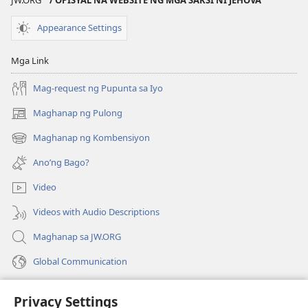
Appearance Settings
Mga Link
Mag-request ng Pupunta sa Iyo
Maghanap ng Pulong
(may
bubukas
Maghanap ng Kombensiyon
(may
na
bubukas
bagong
Ano’ng Bago?
na
window)
bagong
Video
window)
Videos with Audio Descriptions
Maghanap sa JW.ORG
Global Communication
Help
Privacy Settings