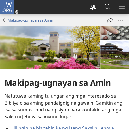
JW.ORG
Mag-
log
Baguhin
Maghana
IPA
In
ang
sa
AN
Makipag-ugnayan sa Amin
(may
wika
JW.ORG
ME
bubukas
ng
na
site
bagong
window)
Makipag-ugnayan sa Amin
Natutuwa kaming tulungan ang mga interesado sa
Bibliya o sa aming pandaigdig na gawain. Gamitin ang
isa sa sumusunod na opsiyon para kontakin ang mga
Saksi ni Jehova sa inyong lugar.
Hilingin na bisitahin ka ng isang Saksi ni Jehova