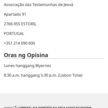
Associação das Testemunhas de Jeová
Apartado 91
2766-​955 ESTORIL
PORTUGAL
+351 214 690 600
Oras ng Opisina
Lunes hanggang Biyernes
8:30 a.m. hanggang 5:30 p.m. (Lisbon Time)
®
JW.ORG
/ OPISYAL NA WEBSITE NG MGA SAKSI NI JEHOVA