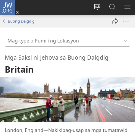
JW.ORG
Mag-
log
Baguhin
Maghana
IPA
In
ang
sa
AN
Buong Daigdig
(may
wika
JW.ORG
ME
bubukas
ng
Mag-
na
site
type
bagong
o
window)
Mga Saksi ni Jehova sa Buong Daigdig
Pumili
Britain
ng
Lokasyon
London, England—Nakikipag-usap sa mga tumatawid