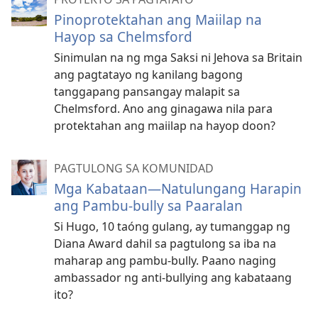
Pinoprotektahan ang Maiilap na
Hayop sa Chelmsford
Sinimulan na ng mga Saksi ni Jehova sa Britain
ang pagtatayo ng kanilang bagong
tanggapang pansangay malapit sa
Chelmsford. Ano ang ginagawa nila para
protektahan ang maiilap na hayop doon?
PAGTULONG SA KOMUNIDAD
Mga Kabataan—Natulungang Harapin
ang Pambu-bully sa Paaralan
Si Hugo, 10 taóng gulang, ay tumanggap ng
Diana Award dahil sa pagtulong sa iba na
maharap ang pambu-bully. Paano naging
ambassador ng anti-bullying ang kabataang
ito?