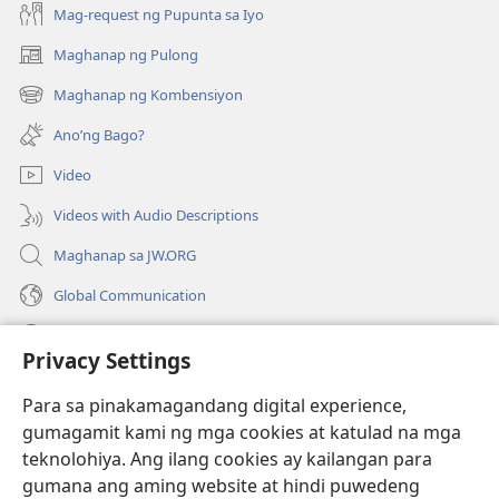
Mag-request ng Pupunta sa Iyo
Maghanap ng Pulong
(may
bubukas
Maghanap ng Kombensiyon
(may
na
bubukas
bagong
Ano’ng Bago?
na
window)
bagong
Video
window)
Videos with Audio Descriptions
Maghanap sa JW.ORG
Global Communication
Help
Privacy Settings
Donasyon
(may
Para sa pinakamagandang digital experience,
bubukas
gumagamit kami ng mga cookies at katulad na mga
na
Watchtower ONLINE LIBRARY™
teknolohiya. Ang ilang cookies ay kailangan para
(may
bagong
gumana ang aming website at hindi puwedeng
bubukas
window)
®