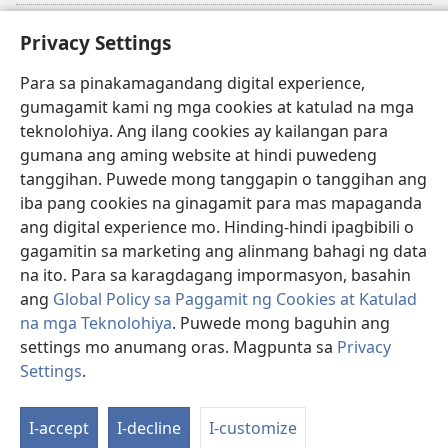
Donasyon
Privacy Settings
(may
bubukas
na
Para sa pinakamagandang digital experience,
Watchtower ONLINE LIBRARY™
(may
bagong
gumagamit kami ng mga cookies at katulad na mga
bubukas
window)
®
teknolohiya. Ang ilang cookies ay kailangan para
JW Hub
na
(may
bagong
gumana ang aming website at hindi puwedeng
bubukas
window)
®
JW Library
tanggihan. Puwede mong tanggapin o tanggihan ang
na
bagong
iba pang cookies na ginagamit para mas mapaganda
window)
®
Watchtower Library
ang digital experience mo. Hinding-hindi ipagbibili o
gagamitin sa marketing ang alinmang bahagi ng data
na ito. Para sa karagdagang impormasyon, basahin
ang
Global Policy sa Paggamit ng Cookies at Katulad
na mga Teknolohiya
. Puwede mong baguhin ang
Copyright
© 2026 Watch Tower Bible and Tract Society of Pennsylvania.
KASUNDUAN SA PAGGAMIT
|
PRIVACY POLICY
|
PRIVACY SETTINGS
settings mo anumang oras. Magpunta sa
Privacy
Settings
.
I-accept
I-decline
I-customize