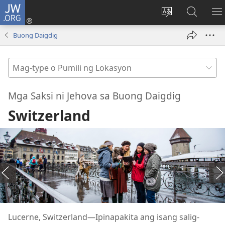
JW.ORG
Mag-
log
Baguhin
Maghan
IP
In
ang
sa
A
Buong Daigdig
(may
wika
JW.ORG
M
bubukas
ng
Mag-
na
site
type
bagong
o
window)
Mga Saksi ni Jehova sa Buong Daigdig
Pumili
Switzerland
ng
Lokasyon
Lucerne, Switzerland​—Ipinapakita ang isang salig-