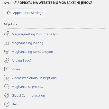
®
JW.ORG
/ OPISYAL NA WEBSITE NG MGA SAKSI NI JEHOVA
Appearance Settings
Mga Link
Mag-request ng Pupunta sa Iyo
Maghanap ng Pulong
(may
bubukas
Maghanap ng Kombensiyon
(may
na
bubukas
bagong
Ano’ng Bago?
na
window)
bagong
Video
window)
Videos with Audio Descriptions
Maghanap sa JW.ORG
Global Communication
Help