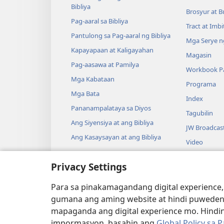
Bibliya
Brosyur at B
Pag-aaral sa Bibliya
Tract at Imb
Pantulong sa Pag-aaral ng Bibliya
Mga Serye ng
Kapayapaan at Kaligayahan
Magasin
Pag-aasawa at Pamilya
Workbook Pa
Mga Kabataan
Programa
Mga Bata
Index
Pananampalataya sa Diyos
Tagubilin
Ang Siyensiya at ang Bibliya
JW Broadcas
Ang Kasaysayan at ang Bibliya
Video
Musika
Privacy Settings
Audio Dram
Pagbabasa n
Para sa pinakamagandang digital experience,
Drama
gumana ang aming website at hindi puweden
mapaganda ang digital experience mo. Hindin
impormasyon, basahin ang
Global Policy sa 