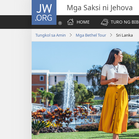
JW.ORG
Mga Saksi ni Jehova
HOME
TURO NG BIB
Tungkol sa Amin
Mga Bethel Tour
Sri Lanka