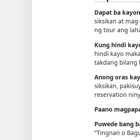
Dapat ba kayo
siksikan at mag
ng tour ang lah
Kung hindi kay
hindi kayo maka
takdang bilang
Anong oras kay
siksikan, paki
reservation nin
Paano magpapa
Puwede bang ba
“Tingnan o Bagu