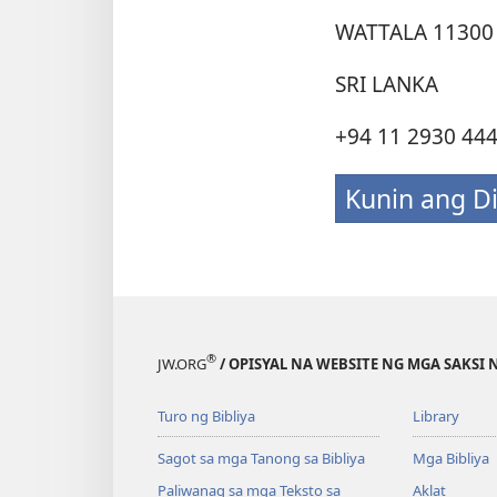
WATTALA 11300
SRI LANKA
+94 11 2930 44
Kunin ang D
®
JW.ORG
/ OPISYAL NA WEBSITE NG MGA SAKSI 
Turo ng Bibliya
Library
Sagot sa mga Tanong sa Bibliya
Mga Bibliya
Paliwanag sa mga Teksto sa
Aklat