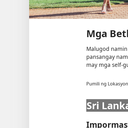
Mga Bet
Malugod namin 
pansangay namin
may mga self-gu
Pumili ng Lokasyo
Sri Lank
Impormasy