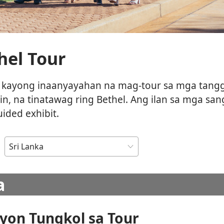
hel Tour
kayong inaanyayahan na mag-tour sa mga tang
, na tinatawag ring Bethel. Ang ilan sa mga sa
ided exhibit.
n
a
on Tungkol sa Tour