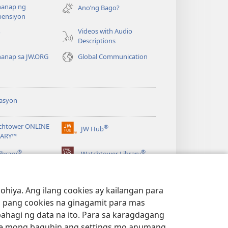
anap ng
na
Ano’ng Bago?
ensiyon
bagong
window)
Videos with Audio
o
Descriptions
anap sa JW.ORG
Global Communication
asyon
chtower ONLINE
®
JW Hub
(may
RARY™
bubukas
®
®
na
ibrary
Watchtower Library
bagong
window)
hiya. Ang ilang cookies ay kailangan para
 pang cookies na ginagamit para mas
bahagi ng data na ito. Para sa karagdagang
e mong baguhin ang settings mo anumang