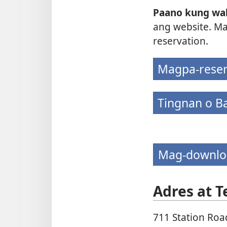
Paano kung wala
ang website. Ma
reservation.
Magpa-rese
Tingnan o B
Mag-downloa
Adres at 
711 Station Roa