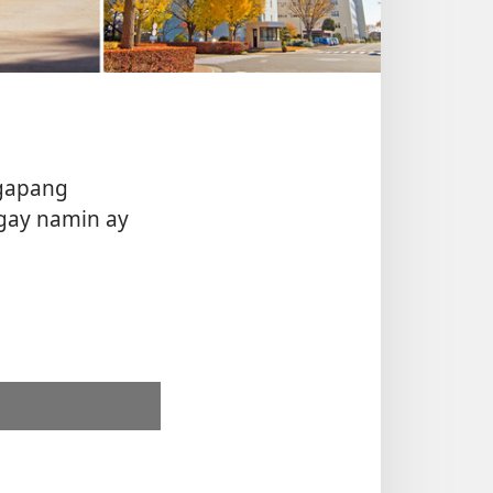
gapang
ngay namin ay