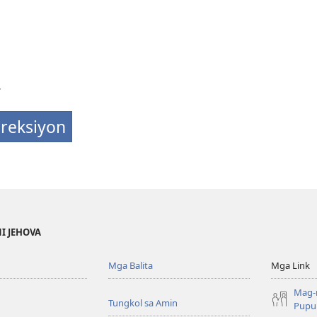
4
ireksiyon
NI JEHOVA
Mga Balita
Mga Link
Mag-
Tungkol sa Amin
Pupun