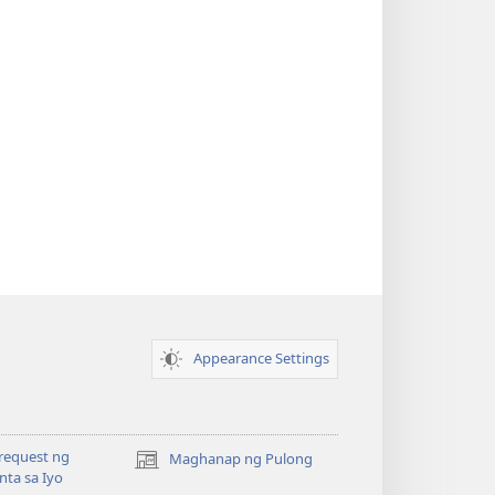
Appearance Settings
request ng
Maghanap ng Pulong
(may
ta sa Iyo
bubukas