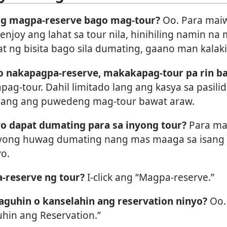
ng magpa-reserve bago mag-tour?
Oo. Para mai
-enjoy ang lahat sa tour nila, hinihiling namin n
at ng bisita bago sila dumating, gaano man kalaki
o nakapagpa-reserve, makakapag-tour pa rin b
pag-tour. Dahil limitado lang ang kasya sa pasili
 lang ang puwedeng mag-tour bawat araw.
o dapat dumating para sa inyong tour?
Para ma
suyong huwag dumating nang mas maaga sa isang
yo.
-reserve ng tour?
I-click ang “Magpa-reserve.”
guhin o kanselahin ang reservation ninyo?
Oo. 
hin ang Reservation.”