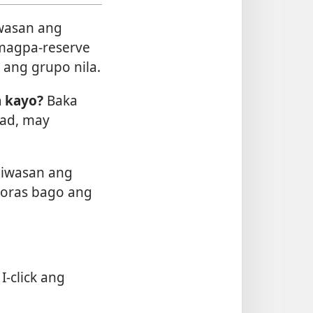
wasan ang
a magpa-reserve
 ang grupo nila.
a kayo?
Baka
dad, may
iwasan ang
 oras bago ang
I-click ang