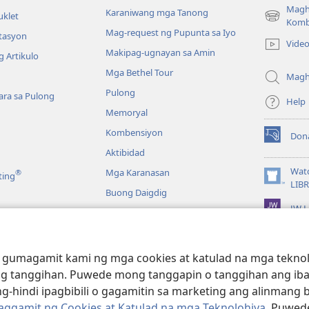
Magh
Karaniwang mga Tanong
uklet
(may
Komb
Mag-request ng Pupunta sa Iyo
bubukas
itasyon
Vide
na
Makipag-ugnayan sa Amin
 Artikulo
bagong
Mga Bethel Tour
window)
Magh
Pulong
ra sa Pulong
Help
Memoryal
Kombensiyon
Don
(may
Aktibidad
bubukas
na
Wat
Mga Karanasan
®
ting
bagong
(may
LIB
Buong Daigdig
window)
bubukas
JW L
na
bagong
a
window)
g Bibliya—Audio
 gumagamit kami ng mga cookies at katulad na mga teknolo
g tanggihan. Puwede mong tanggapin o tanggihan ang iba
g-hindi ipagbibili o gagamitin sa marketing ang alinmang 
Paggamit ng Cookies at Katulad na mga Teknolohiya
. Puwed