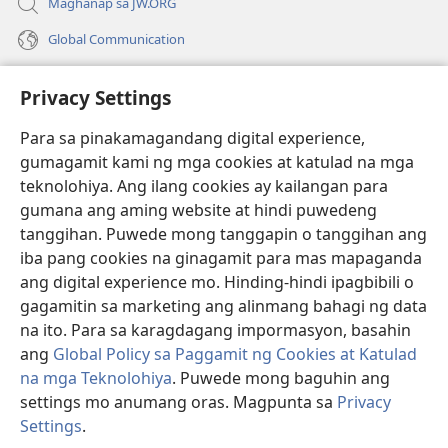
Maghanap sa JW.ORG
Global Communication
Help
Privacy Settings
Donasyon
(may
Para sa pinakamagandang digital experience,
bubukas
gumagamit kami ng mga cookies at katulad na mga
na
Watchtower ONLINE LIBRARY™
teknolohiya. Ang ilang cookies ay kailangan para
(may
bagong
gumana ang aming website at hindi puwedeng
bubukas
window)
®
JW Hub
na
tanggihan. Puwede mong tanggapin o tanggihan ang
(may
bagong
bubukas
iba pang cookies na ginagamit para mas mapaganda
window)
®
JW Library
na
ang digital experience mo. Hinding-hindi ipagbibili o
bagong
gagamitin sa marketing ang alinmang bahagi ng data
window)
®
Watchtower Library
na ito. Para sa karagdagang impormasyon, basahin
ang
Global Policy sa Paggamit ng Cookies at Katulad
na mga Teknolohiya
. Puwede mong baguhin ang
settings mo anumang oras. Magpunta sa
Privacy
Copyright
© 2026 Watch Tower Bible and Tract Society of Pennsylvania.
Settings
.
KASUNDUAN SA PAGGAMIT
|
PRIVACY POLICY
|
PRIVACY SETTINGS