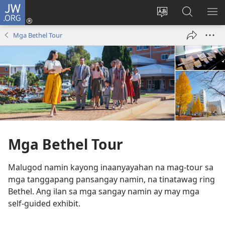
JW.ORG
Mag-
log
Baguhin
Maghana
IPA
In
ang
sa
AN
Mga Bethel Tour
(may
wika
JW.ORG
ME
bubukas
ng
na
site
bagong
window)
Mga Bethel Tour
Malugod namin kayong inaanyayahan na mag-tour sa
mga tanggapang pansangay namin, na tinatawag ring
Bethel. Ang ilan sa mga sangay namin ay may mga
self-guided exhibit.