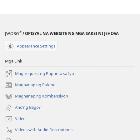
®
JW.ORG
/ OPISYAL NA WEBSITE NG MGA SAKSI NI JEHOVA
Appearance Settings
Mga Link
Mag-request ng Pupunta sa Iyo
Maghanap ng Pulong
(may
bubukas
Maghanap ng Kombensiyon
(may
na
bubukas
bagong
Ano’ng Bago?
na
window)
bagong
Video
window)
Videos with Audio Descriptions