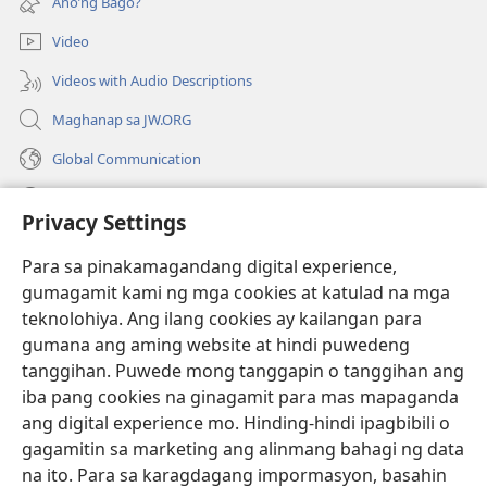
Ano’ng Bago?
na
window)
bagong
Video
window)
Videos with Audio Descriptions
Maghanap sa JW.ORG
Global Communication
Help
Privacy Settings
Donasyon
(may
Para sa pinakamagandang digital experience,
bubukas
gumagamit kami ng mga cookies at katulad na mga
na
Watchtower ONLINE LIBRARY™
teknolohiya. Ang ilang cookies ay kailangan para
(may
bagong
gumana ang aming website at hindi puwedeng
bubukas
window)
®
JW Hub
na
tanggihan. Puwede mong tanggapin o tanggihan ang
(may
bagong
bubukas
iba pang cookies na ginagamit para mas mapaganda
window)
®
JW Library
na
ang digital experience mo. Hinding-hindi ipagbibili o
bagong
gagamitin sa marketing ang alinmang bahagi ng data
window)
®
Watchtower Library
na ito. Para sa karagdagang impormasyon, basahin