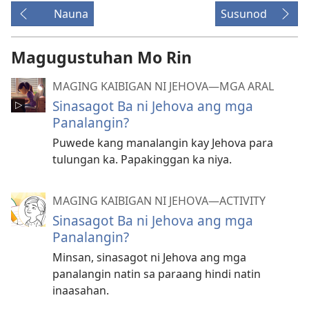
download
Nauna
Susunod
ng
video
Magugustuhan Mo Rin
MAGING KAIBIGAN NI JEHOVA—MGA ARAL
Sinasagot Ba ni Jehova ang mga
Panalangin?
Puwede kang manalangin kay Jehova para
tulungan ka. Papakinggan ka niya.
MAGING KAIBIGAN NI JEHOVA—ACTIVITY
Sinasagot Ba ni Jehova ang mga
Panalangin?
Minsan, sinasagot ni Jehova ang mga
panalangin natin sa paraang hindi natin
inaasahan.