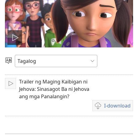
I-
play
Pumili
ng
ang
Wika
Trailer ng Maging Kaibigan ni
I-
video
Jehova: Sinasagot Ba ni Jehova
play
ang mga Panalangin?
I-download
Mga
opsiyon
sa
pagda-