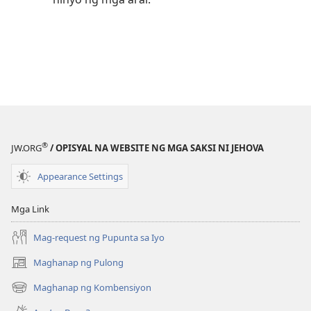
®
JW.ORG
/ OPISYAL NA WEBSITE NG MGA SAKSI NI JEHOVA
Appearance Settings
Mga Link
Mag-request ng Pupunta sa Iyo
Maghanap ng Pulong
(may
bubukas
Maghanap ng Kombensiyon
(may
na
bubukas
bagong