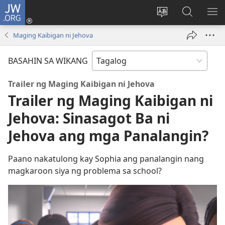
JW.ORG
Mag-
log
Baguhin
Maghana
IPA
In
ang
sa
AN
Maging Kaibigan ni Jehova
(may
wika
JW.ORG
ME
bubukas
ng
BASAHIN SA WIKANG
na
site
bagong
Trailer ng Maging Kaibigan ni Jehova
window)
Trailer ng Maging Kaibigan ni
Jehova: Sinasagot Ba ni
Jehova ang mga Panalangin?
Paano nakatulong kay Sophia ang panalangin nang
magkaroon siya ng problema sa school?