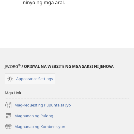
ninyo ng mga aral.
®
JW.ORG
/ OPISYAL NA WEBSITE NG MGA SAKSI NI JEHOVA
Appearance Settings
Mga Link
Mag-request ng Pupunta sa Iyo
Maghanap ng Pulong
(may
bubukas
Maghanap ng Kombensiyon
(may
na