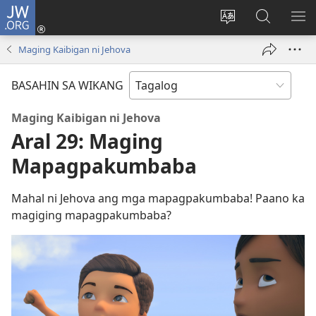
JW.ORG
Mag-
log
Baguhin
Maghana
IPA
In
ang
sa
AN
Maging Kaibigan ni Jehova
(may
wika
JW.ORG
ME
bubukas
ng
BASAHIN SA WIKANG
na
site
bagong
Maging Kaibigan ni Jehova
window)
Aral 29: Maging
Mapagpakumbaba
Mahal ni Jehova ang mga mapagpakumbaba! Paano ka
magiging mapagpakumbaba?