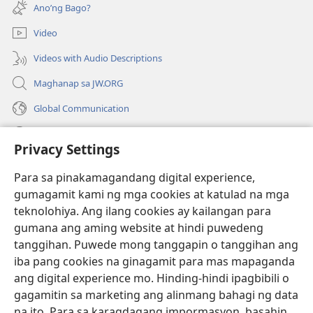
bubukas
bagong
Ano’ng Bago?
na
window)
bagong
Video
window)
Videos with Audio Descriptions
Maghanap sa JW.ORG
Global Communication
Help
Privacy Settings
Donasyon
(may
Para sa pinakamagandang digital experience,
bubukas
gumagamit kami ng mga cookies at katulad na mga
na
Watchtower ONLINE LIBRARY™
teknolohiya. Ang ilang cookies ay kailangan para
(may
bagong
gumana ang aming website at hindi puwedeng
bubukas
window)
®
JW Hub
na
tanggihan. Puwede mong tanggapin o tanggihan ang
(may
bagong
bubukas
iba pang cookies na ginagamit para mas mapaganda
window)
®
JW Library
na
ang digital experience mo. Hinding-hindi ipagbibili o
bagong
gagamitin sa marketing ang alinmang bahagi ng data
window)
®
Watchtower Library
na ito. Para sa karagdagang impormasyon, basahin