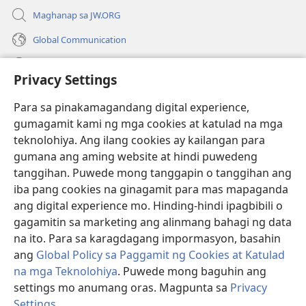
Maghanap sa JW.ORG
Global Communication
Help
Privacy Settings
Donasyon
(may
Para sa pinakamagandang digital experience,
bubukas
gumagamit kami ng mga cookies at katulad na mga
na
Watchtower ONLINE LIBRARY™
teknolohiya. Ang ilang cookies ay kailangan para
(may
bagong
gumana ang aming website at hindi puwedeng
bubukas
window)
®
JW Hub
na
tanggihan. Puwede mong tanggapin o tanggihan ang
(may
bagong
bubukas
iba pang cookies na ginagamit para mas mapaganda
window)
®
JW Library
na
ang digital experience mo. Hinding-hindi ipagbibili o
bagong
gagamitin sa marketing ang alinmang bahagi ng data
window)
®
Watchtower Library
na ito. Para sa karagdagang impormasyon, basahin
ang
Global Policy sa Paggamit ng Cookies at Katulad
na mga Teknolohiya
. Puwede mong baguhin ang
settings mo anumang oras. Magpunta sa
Privacy
Copyright
© 2026 Watch Tower Bible and Tract Society of Pennsylvania.
Settings
.