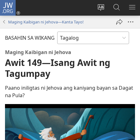
JW.ORG
Mag-
log
Baguhin
Maghana
IPA
In
ang
sa
AN
Maging Kaibigan ni Jehova—Kanta Tayo!
(may
wika
JW.ORG
ME
bubukas
ng
BASAHIN SA WIKANG
na
site
bagong
Maging Kaibigan ni Jehova
window)
Awit 149—Isang Awit ng
Tagumpay
Paano iniligtas ni Jehova ang kaniyang bayan sa Dagat
na Pula?