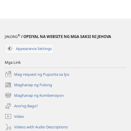
®
JW.ORG
/ OPISYAL NA WEBSITE NG MGA SAKSI NI JEHOVA
Appearance Settings
Mga Link
Mag-request ng Pupunta sa Iyo
Maghanap ng Pulong
(may
bubukas
Maghanap ng Kombensiyon
(may
na
bubukas
bagong
Ano’ng Bago?
na
window)
bagong
Video
window)
Videos with Audio Descriptions