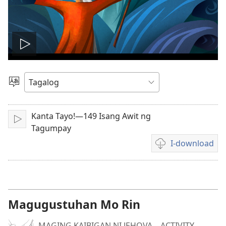
I-
play
Pumili
ng
ang
Wika
Kanta Tayo!—149 Isang Awit ng
I-
video
Tagumpay
play
I-download
Mga
opsiyon
sa
pagda-
download
Magugustuhan Mo Rin
ng
video
MAGING KAIBIGAN NI JEHOVA—ACTIVITY