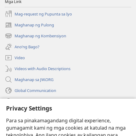
Mga Link
Mag-request ng Pupunta sa Iyo
Maghanap ng Pulong
(may
bubukas
Maghanap ng Kombensiyon
(may
na
bubukas
bagong
Ano’ng Bago?
na
window)
bagong
Video
window)
Videos with Audio Descriptions
Maghanap sa JW.ORG
Global Communication
Help
Privacy Settings
Donasyon
(may
Para sa pinakamagandang digital experience,
bubukas
gumagamit kami ng mga cookies at katulad na mga
na
Watchtower ONLINE LIBRARY™
teknolohiya. Ang ilang cookies ay kailangan para