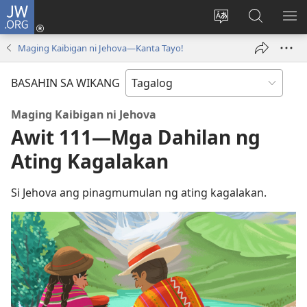
JW.ORG
Mag-
log
Baguhin
Maghana
IPA
In
ang
sa
AN
Maging Kaibigan ni Jehova—Kanta Tayo!
(may
wika
JW.ORG
ME
bubukas
ng
BASAHIN SA WIKANG
na
site
bagong
Maging Kaibigan ni Jehova
window)
Awit 111—Mga Dahilan ng
Ating Kagalakan
Si Jehova ang pinagmumulan ng ating kagalakan.