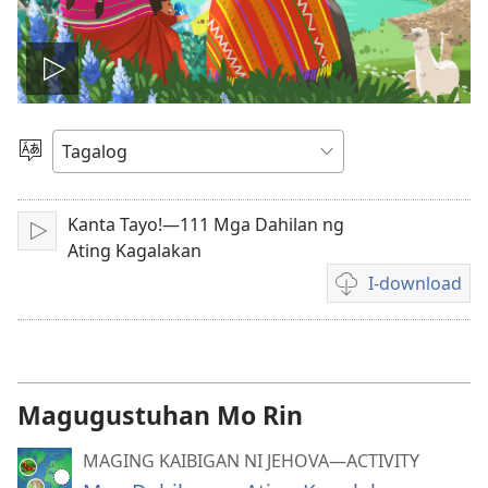
I-
play
Pumili
ng
ang
Wika
Kanta Tayo!—111 Mga Dahilan ng
I-
video
Ating Kagalakan
play
I-download
Mga
opsiyon
sa
pagda-
download
Magugustuhan Mo Rin
ng
video
MAGING KAIBIGAN NI JEHOVA—ACTIVITY