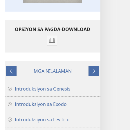
OPSIYON SA PAGDA-DOWNLOAD
Mga
opsiyon
sa
pagda-
MGA NILALAMAN
download
Nauna
Susunod
ng
video
Introduksiyon sa Genesis
Video
ng
Introduksiyon sa Exodo
Introduksiyon
sa
Introduksiyon sa Levitico
mga
Aklat