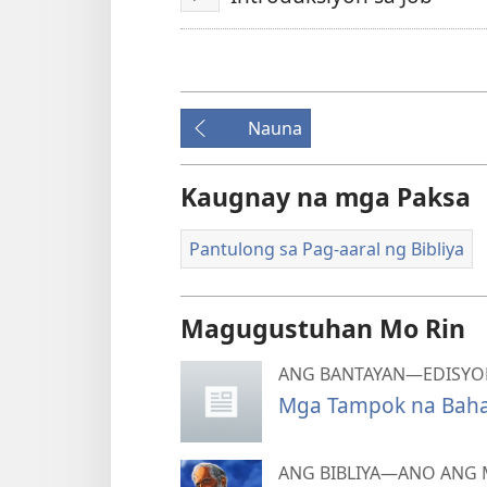
I-
play
video
Nauna
Kaugnay na mga Paksa
Pantulong sa Pag-aaral ng Bibliya
Magugustuhan Mo Rin
ANG BANTAYAN—EDISYON
Mga Tampok na Bahag
ANG BIBLIYA—ANO ANG 