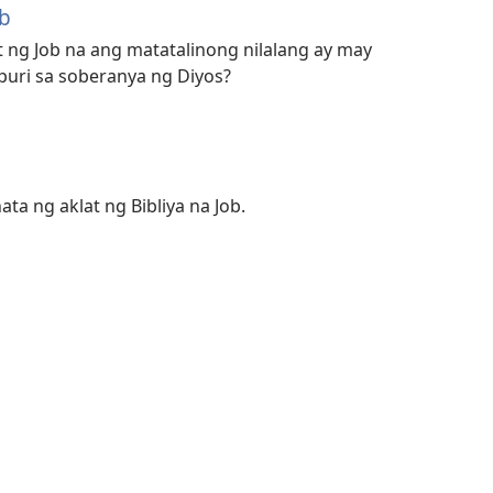
ob
at ng Job na ang matatalinong nilalang ay may
uri sa soberanya ng Diyos?
a ng aklat ng Bibliya na Job.