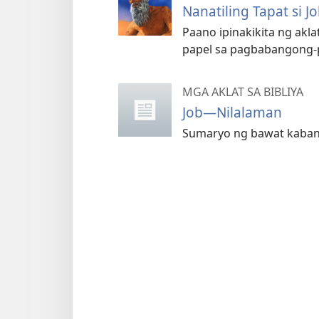
Nanatiling Tapat si J
Paano ipinakikita ng akl
papel sa pagbabangong-p
MGA AKLAT SA BIBLIYA
Job—Nilalaman
Sumaryo ng bawat kabanat