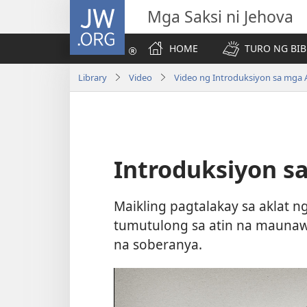
JW.ORG
Mga Saksi ni Jehova
HOME
TURO NG BIB
Library
Video
Video ng Introduksiyon sa mga A
Introduksiyon sa
Maikling pagtalakay sa aklat ng
tumutulong sa atin na maunaw
na soberanya.