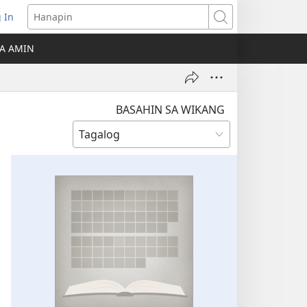
 In
Hanapin
ukas
A AMIN
ong
ow)
BASAHIN SA WIKANG