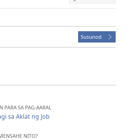
Mga
opsiyon
sa
pagda-
download
Susunod
ng
video
 PARA SA PAG-AARAL
i sa Aklat ng Job
MENSAHE NITO?