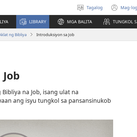
Tagalog
Mag-log
Pumili
(may
ng
bub
LIYA
LIBRARY
MGA BALITA
TUNGKOL S
wika
na
bag
klat ng Bibliya
Introduksiyon sa Job
wind
 Job
 Bibliya na Job, isang ulat na
aan ang isyu tungkol sa pansansinukob