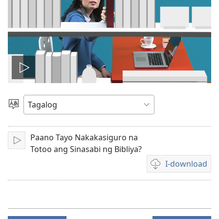
I-
play
Pumili
ng
ang
Wika
Paano Tayo Nakakasiguro na
I-
video
Totoo ang Sinasabi ng Bibliya?
play
I-download
Mga
opsiyon
sa
pagda-
download