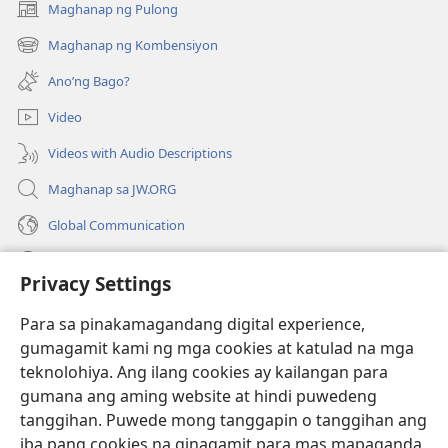
Maghanap ng Pulong
(may
bubukas
Maghanap ng Kombensiyon
(may
na
bubukas
bagong
Ano’ng Bago?
na
window)
bagong
Video
window)
Videos with Audio Descriptions
Maghanap sa JW.ORG
Global Communication
Help
Privacy Settings
Donasyon
(may
Para sa pinakamagandang digital experience,
bubukas
gumagamit kami ng mga cookies at katulad na mga
na
Watchtower ONLINE LIBRARY™
teknolohiya. Ang ilang cookies ay kailangan para
(may
bagong
gumana ang aming website at hindi puwedeng
bubukas
window)
®
JW Hub
na
tanggihan. Puwede mong tanggapin o tanggihan ang
(may
bagong
bubukas
iba pang cookies na ginagamit para mas mapaganda