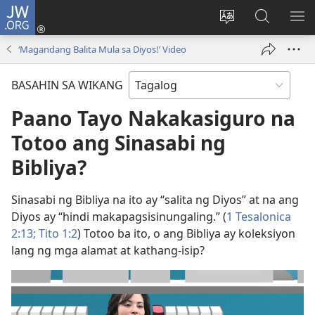
JW.ORG
Mag-
log
Baguhin
Maghana
IPA
In
ang
sa
AN
‘Magandang Balita Mula sa Diyos!’ Video
(may
wika
JW.ORG
ME
bubukas
ng
BASAHIN SA WIKANG
na
site
bagong
Paano Tayo Nakakasiguro na
window)
Totoo ang Sinasabi ng
Bibliya?
Sinasabi ng Bibliya na ito ay “salita ng Diyos” at na ang
Diyos ay “hindi makapagsisinungaling.” (
1 Tesalonica
2:13;
Tito 1:2
) Totoo ba ito, o ang Bibliya ay koleksiyon
lang ng mga alamat at kathang-isip?