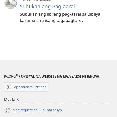
Subukan ang Pag-aaral
Subukan ang libreng pag-aaral sa Bibliya
kasama ang isang tagapagturo.
®
JW.ORG
/ OPISYAL NA WEBSITE NG MGA SAKSI NI JEHOVA
Appearance Settings
Mga Link
Mag-request ng Pupunta sa Iyo