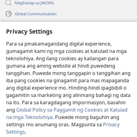
Maghanap sa JW.ORG
Global Communication
Help
Privacy Settings
Donasyon
(may
Para sa pinakamagandang digital experience,
bubukas
gumagamit kami ng mga cookies at katulad na mga
na
Watchtower ONLINE LIBRARY™
teknolohiya. Ang ilang cookies ay kailangan para
(may
bagong
gumana ang aming website at hindi puwedeng
bubukas
window)
®
JW Hub
na
tanggihan. Puwede mong tanggapin o tanggihan ang
(may
bagong
bubukas
iba pang cookies na ginagamit para mas mapaganda
window)
®
JW Library
na
ang digital experience mo. Hinding-hindi ipagbibili o
bagong
gagamitin sa marketing ang alinmang bahagi ng data
window)
®
Watchtower Library
na ito. Para sa karagdagang impormasyon, basahin
ang
Global Policy sa Paggamit ng Cookies at Katulad
na mga Teknolohiya
. Puwede mong baguhin ang
settings mo anumang oras. Magpunta sa
Privacy
Copyright
© 2026 Watch Tower Bible and Tract Society of Pennsylvania.
Settings
.
Ip
KASUNDUAN SA PAGGAMIT
|
PRIVACY POLICY
|
PRIVACY SETTINGS