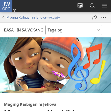
JW.ORG
Mag-
log
Baguhin
Maghana
IPA
In
ang
sa
AN
Maging Kaibigan ni Jehova—Activity
(may
wika
JW.ORG
ME
bubukas
ng
BASAHIN SA WIKANG
na
site
bagong
window)
Maging Kaibigan ni Jehova