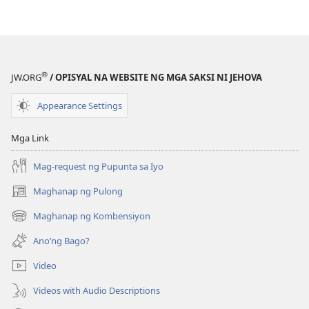
pagda-
download
ng
publikasyon
Maging
®
JW.ORG
/ OPISYAL NA WEBSITE NG MGA SAKSI NI JEHOVA
Kaibigan
ni
Appearance Settings
Jehova
—
Mga Link
Activity
Mag-request ng Pupunta sa Iyo
Maghanap ng Pulong
(may
bubukas
Maghanap ng Kombensiyon
(may
na
bubukas
bagong
Ano’ng Bago?
na
window)
bagong
Video
window)
Videos with Audio Descriptions