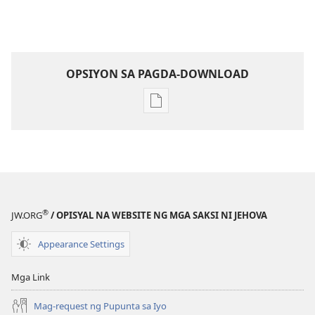
OPSIYON SA PAGDA-DOWNLOAD
Opsiyon
sa
pagda-
download
ng
publikasyon
Maging
®
JW.ORG
/ OPISYAL NA WEBSITE NG MGA SAKSI NI JEHOVA
Kaibigan
ni
Appearance Settings
Jehova
—
Mga Link
Activity
Mag-request ng Pupunta sa Iyo