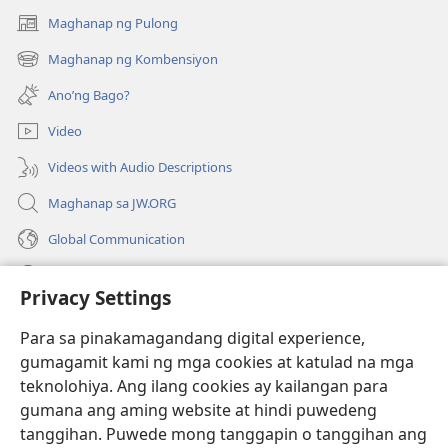
Maghanap ng Pulong
(may
bubukas
Maghanap ng Kombensiyon
(may
na
bubukas
bagong
Ano’ng Bago?
na
window)
bagong
Video
window)
Videos with Audio Descriptions
Maghanap sa JW.ORG
Global Communication
Help
Privacy Settings
Donasyon
(may
Para sa pinakamagandang digital experience,
bubukas
gumagamit kami ng mga cookies at katulad na mga
na
Watchtower ONLINE LIBRARY™
teknolohiya. Ang ilang cookies ay kailangan para
(may
bagong
gumana ang aming website at hindi puwedeng
bubukas
window)
®
JW Hub
na
tanggihan. Puwede mong tanggapin o tanggihan ang
(may
bagong