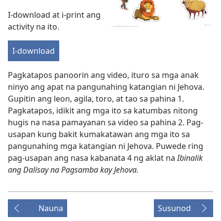
video
I-download at i-print ang
activity na ito.
I-download
Pagkatapos panoorin ang video, ituro sa mga anak
ninyo ang apat na pangunahing katangian ni Jehova.
Gupitin ang leon, agila, toro, at tao sa pahina 1.
Pagkatapos, idikit ang mga ito sa katumbas nitong
hugis na nasa pamayanan sa video sa pahina 2. Pag-
usapan kung bakit kumakatawan ang mga ito sa
pangunahing mga katangian ni Jehova. Puwede ring
pag-usapan ang nasa kabanata 4 ng aklat na
Ibinalik
ang Dalisay na Pagsamba kay Jehova.
Nauna
Susunod