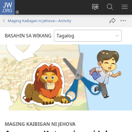
JW.ORG
Mag-
log
Baguhin
Maghana
IPA
In
ang
sa
AN
Maging Kaibigan ni Jehova—Activity
(may
wika
JW.ORG
ME
bubukas
ng
BASAHIN SA WIKANG
na
site
bagong
window)
MAGING KAIBIGAN NI JEHOVA