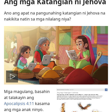
Ang mga Katangian ni Jehova
Ano ang apat na pangunahing katangian ni Jehova na
nakikita natin sa mga nilalang niya?
I-
Mga magulang, basahin
play
at talakayin ang
Apocalipsis 4:11
kasama
ang
ang mga anak ninyo.