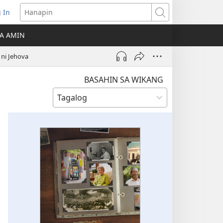
 In
Hanapin
ukas
A AMIN
ong
 ni Jehova
ow)
BASAHIN SA WIKANG