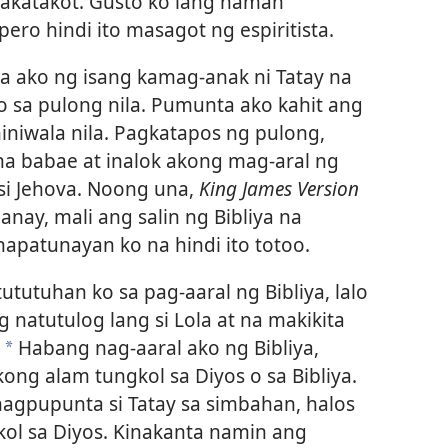
kakatakot. Gusto ko lang naman
ero hindi ito masagot ng espiritista.
ya ako ng isang kamag-anak ni Tatay na
o sa pulong nila. Pumunta ako kahit ang
iniwala nila. Pagkatapos ng pulong,
 na babae at inalok akong mag-aral ng
 si Jehova. Noong una,
King James Version
anay, mali ang salin ng Bibliya na
apatunayan ko na hindi ito totoo.
tutuhan ko sa pag-aaral ng Bibliya, lalo
natutulog lang si Lola at na makikita
!
Habang nag-aaral ako ng Bibliya,
a
kong alam tungkol sa Diyos o sa Bibliya.
agpupunta si Tatay sa simbahan, halos
kol sa Diyos. Kinakanta namin ang