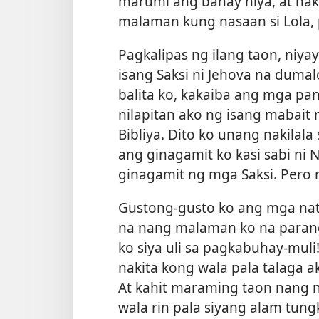
marumi ang bahay niya, at na
malaman kung nasaan si Lola, p
Pagkalipas ng ilang taon, niya
isang Saksi ni Jehova na dumal
balita ko, kakaiba ang mga pan
nilapitan ako ng isang mabait
Bibliya. Dito ko unang nakilala
ang ginagamit ko kasi sabi ni N
ginagamit ng mga Saksi. Pero n
Gustong-gusto ko ang mga natu
na nang malaman ko na parang 
ko siya uli sa pagkabuhay-muli
nakita kong wala pala talaga a
At kahit maraming taon nang n
wala rin pala siyang alam tung