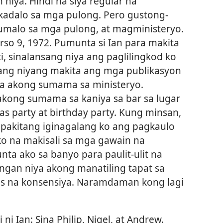
niya. Hindi na siya regular na
kadalo sa mga pulong. Pero gustong-
umalo sa mga pulong, at magministeryo.
o 9, 1972. Pumunta si Ian para makita
i, sinalansang niya ang paglilingkod ko
lang niyang makita ang mga publikasyon
ya akong sumama sa ministeryo.
a akong sumama sa kaniya sa bar sa lugar
s party at birthday party. Kung minsan,
ipakitang iginagalang ko ang pagkaulo
ko na makisali sa mga gawain na
a ako sa banyo para paulit-ulit na
ngan niya akong manatiling tapat sa
is na konsensiya. Naramdaman kong lagi
ni Ian: Sina Philip, Nigel, at Andrew.