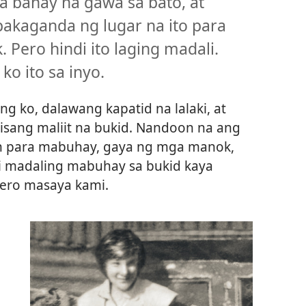
 bahay na gawa sa bato, at
kaganda ng lugar na ito para
 Pero hindi ito laging madali.
o ito sa inyo.
 ko, dalawang kapatid na lalaki, at
isang maliit na bukid. Nandoon na ang
in para mabuhay, gaya ng mga manok,
di madaling mabuhay sa bukid kaya
ero masaya kami.