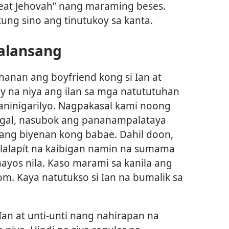
eat Jehovah” nang maraming beses.
ung sino ang tinutukoy sa kanta.
alansang
hanan ang boyfriend kong si Ian at
ay na niya ang ilan sa mga natututuhan
paninigarilyo. Nagpakasal kami noong
agal, nasubok ang pananampalataya
ng biyenan kong babae. Dahil doon,
lalapít na kaibigan namin na sumama
ayos nila. Kaso marami sa kanila ang
om. Kaya natutukso si Ian na bumalik sa
Ian at unti-unti nang nahirapan na