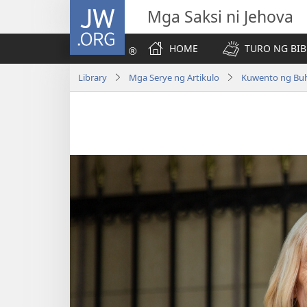
JW.ORG
Mga Saksi ni Jehova
HOME
TURO NG BIB
Library
Mga Serye ng Artikulo
Kuwento ng Buh