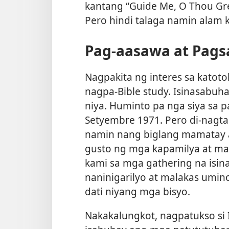
kantang “Guide Me, O Thou Gr
Pero hindi talaga namin alam k
Pag-aasawa at Pags
Nagpakita ng interes sa katoto
nagpa-Bible study. Isinasabuh
niya. Huminto pa nga siya sa 
Setyembre 1971. Pero di-nagt
namin nang biglang mamatay a
gusto ng mga kapamilya at ma
kami sa mga gathering na isina
naninigarilyo at malakas umin
dati niyang mga bisyo.
Nakakalungkot, nagpatukso si 