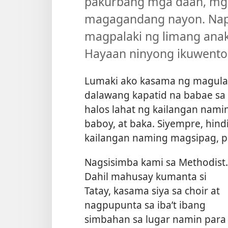
pakurbang mga daan, mga
magagandang nayon. Napa
magpalaki ng limang anak.
Hayaan ninyong ikuwento k
Lumaki ako kasama ng magulang
dalawang kapatid na babae sa 
halos lahat ng kailangan nam
baboy, at baka. Siyempre, hin
kailangan naming magsipag, p
Nagsisimba kami sa Methodist.
Dahil mahusay kumanta si
Tatay, kasama siya sa choir at
nagpupunta sa iba’t ibang
simbahan sa lugar namin para