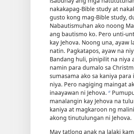
isabuhay ang mga natututuhan 
nakakapag-Bible study at naka
gusto kong mag-Bible study, d
Nabautismuhan ako noong Mars
ang bautismo ko. Pero unti-unt
kay Jehova. Noong una, ayaw 
natin. Pagkatapos, ayaw na ni
Bandang huli, pinipilit na niy
namin para dumalo sa Christma
sumasama ako sa kaniya para 
niya. Pero nagiging maingat a
inaayawan ni Jehova.
Pumupunt
b
manalangin kay Jehova na tulu
kaniya at magkaroon ng malin
akong tinutulungan ni Jehova.
May tatlong anak na lalaki kami 