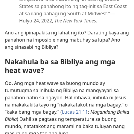
States sa panahong ito ng tag-init sa East Coast
at sa ilang bahagi ng South at Midwest.”—
Hulyo 24, 2022,
The New York Times.
Ano ang ipinapakita ng lahat ng ito? Darating kaya ang
panahon na imposible nang mabuhay sa lupa? Ano
ang sinasabi ng Bibliya?
Nakahula ba sa Bibliya ang mga
heat wave?
Oo. Ang mga heat wave sa buong mundo ay
tumutugma sa inihula ng Bibliya na mangyayari sa
panahon natin sa ngayon. Halimbawa, inihula ni Jesus
na makakakita tayo ng “nakakatakot na mga bagay,” o
“kakaibang mga bagay.” (
Lucas 21:11
;
Magandang Balita
Biblia
) Dahil sa pagtaas ng temperatura sa buong
mundo, natatakot ang marami na baka tuluyan nang
masira ng mga tao ang lupa.