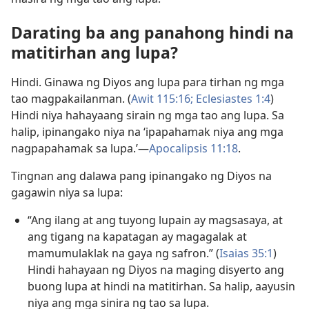
Darating ba ang panahong hindi na
matitirhan ang lupa?
Hindi. Ginawa ng Diyos ang lupa para tirhan ng mga
tao magpakailanman. (
Awit 115:16;
Eclesiastes 1:4
)
Hindi niya hahayaang sirain ng mga tao ang lupa. Sa
halip, ipinangako niya na ‘ipapahamak niya ang mga
nagpapahamak sa lupa.’—
Apocalipsis 11:18
.
Tingnan ang dalawa pang ipinangako ng Diyos na
gagawin niya sa lupa:
“Ang ilang at ang tuyong lupain ay magsasaya, at
ang tigang na kapatagan ay magagalak at
mamumulaklak na gaya ng safron.” (
Isaias 35:1
)
Hindi hahayaan ng Diyos na maging disyerto ang
buong lupa at hindi na matitirhan. Sa halip, aayusin
niya ang mga sinira ng tao sa lupa.