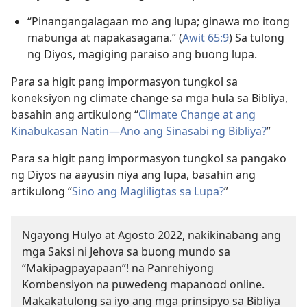
“Pinangangalagaan mo ang lupa; ginawa mo itong
mabunga at napakasagana.” (
Awit 65:9
) Sa tulong
ng Diyos, magiging paraiso ang buong lupa.
Para sa higit pang impormasyon tungkol sa
koneksiyon ng climate change sa mga hula sa Bibliya,
basahin ang artikulong “
Climate Change at ang
Kinabukasan Natin—Ano ang Sinasabi ng Bibliya?
”
Para sa higit pang impormasyon tungkol sa pangako
ng Diyos na aayusin niya ang lupa, basahin ang
artikulong “
Sino ang Magliligtas sa Lupa?
”
Ngayong Hulyo at Agosto 2022, nakikinabang ang
mga Saksi ni Jehova sa buong mundo sa
“Makipagpayapaan”! na Panrehiyong
Kombensiyon na puwedeng mapanood online.
Makakatulong sa iyo ang mga prinsipyo sa Bibliya