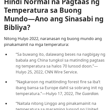
Hindi Normal na Pagtaas ng
Temperatura sa Buong
Mundo—Ano ang Sinasabi ng
Bibliya?
Nitong Hulyo 2022, naranasan ng buong mundo ang
pinakamainit na mga temperatura:
“Sa buwang ito, dalawang beses na nagbigay ng
babala ang China tungkol sa matinding pagtaas
ng temperatura sa halos 70 lunsod doon.”—
Hulyo 25, 2022, CNN Wire Service.
“Nagkaroon ng matitinding forest fire sa iba’t
ibang bansa sa Europe dahil sa sobrang init ng
temperatura.”—Hulyo 17, 2022,
The Guardian.
“Naitala nitong Linggo ang pinakamainit na
temperatura sa maraming lunsod ng United