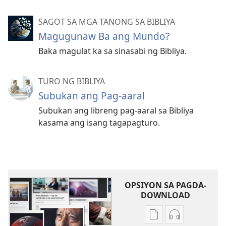
SAGOT SA MGA TANONG SA BIBLIYA
Magugunaw Ba ang Mundo?
Baka magulat ka sa sinasabi ng Bibliya.
TURO NG BIBLIYA
Subukan ang Pag-aaral
Subukan ang libreng pag-aaral sa Bibliya
kasama ang isang tagapagturo.
OPSIYON SA PAGDA-
DOWNLOAD
Opsiyon
Opsiyon