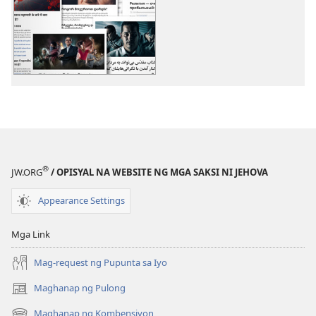
sa
sa
pagda-
pagda-
download
download
ng
ng
publikasyon
audio
Iba
Iba
Pang
Pang
Paksa
Paksa
®
JW.ORG
/ OPISYAL NA WEBSITE NG MGA SAKSI NI JEHOVA
Appearance Settings
Mga Link
Mag-request ng Pupunta sa Iyo
Maghanap ng Pulong
(may
bubukas
Maghanap ng Kombensiyon