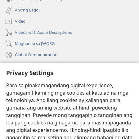
(may
na
bubukas
bagong
Ano’ng Bago?
na
window)
bagong
Video
window)
Videos with Audio Descriptions
Maghanap sa JW.ORG
Global Communication
Help
Privacy Settings
Donasyon
(may
Para sa pinakamagandang digital experience,
bubukas
gumagamit kami ng mga cookies at katulad na mga
na
Watchtower ONLINE LIBRARY™
teknolohiya. Ang ilang cookies ay kailangan para
(may
bagong
gumana ang aming website at hindi puwedeng
bubukas
window)
®
JW Hub
na
tanggihan. Puwede mong tanggapin o tanggihan ang
(may
bagong
bubukas
iba pang cookies na ginagamit para mas mapaganda
window)
®
JW Library
na
ang digital experience mo. Hinding-hindi ipagbibili o
bagong
gagamitin sa marketing ang alinmang bahagi ng data