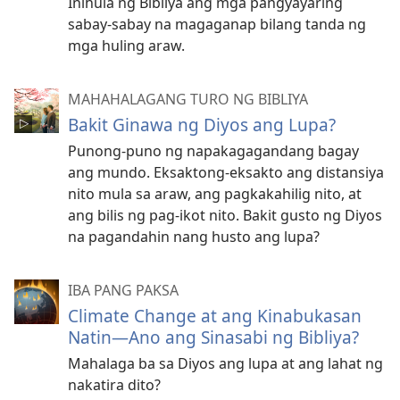
Inihula ng Bibliya ang mga pangyayaring
sabay-sabay na magaganap bilang tanda ng
mga huling araw.
MAHAHALAGANG TURO NG BIBLIYA
Bakit Ginawa ng Diyos ang Lupa?
Punong-puno ng napakagagandang bagay
ang mundo. Eksaktong-eksakto ang distansiya
nito mula sa araw, ang pagkakahilig nito, at
ang bilis ng pag-ikot nito. Bakit gusto ng Diyos
na pagandahin nang husto ang lupa?
IBA PANG PAKSA
Climate Change at ang Kinabukasan
Natin—Ano ang Sinasabi ng Bibliya?
Mahalaga ba sa Diyos ang lupa at ang lahat ng
nakatira dito?