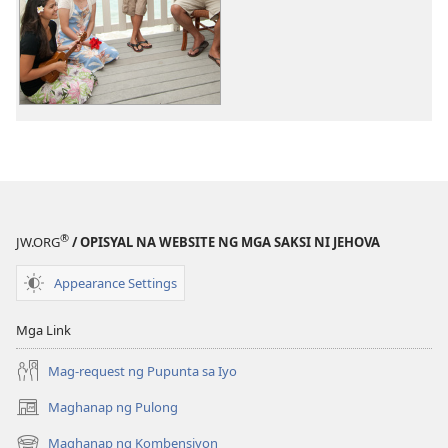
sa
opsiyon
pagda-
sa
download
pagda-
ng
download
audio
ng
Mga
video
Original
Mga
Song
Original
Song
®
JW.ORG
/ OPISYAL NA WEBSITE NG MGA SAKSI NI JEHOVA
Appearance Settings
Mga Link
Mag-request ng Pupunta sa Iyo
Maghanap ng Pulong
(may
bubukas
Maghanap ng Kombensiyon