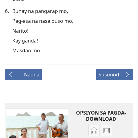
6.
Buhay na pangarap mo,
Pag-asa na nasa puso mo,
Narito!
Kay ganda!
Masdan mo.
Nauna
Susunod
OPSIYON SA PAGDA-
DOWNLOAD
Opsiyon
Mga