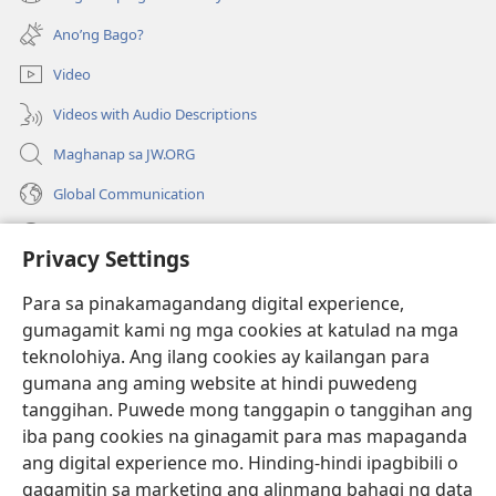
(may
na
bubukas
bagong
Ano’ng Bago?
na
window)
bagong
Video
window)
Videos with Audio Descriptions
Maghanap sa JW.ORG
Global Communication
Help
Privacy Settings
Donasyon
(may
Para sa pinakamagandang digital experience,
bubukas
gumagamit kami ng mga cookies at katulad na mga
na
Watchtower ONLINE LIBRARY™
teknolohiya. Ang ilang cookies ay kailangan para
(may
bagong
gumana ang aming website at hindi puwedeng
bubukas
window)
®
JW Hub
na
tanggihan. Puwede mong tanggapin o tanggihan ang
(may
bagong
bubukas
iba pang cookies na ginagamit para mas mapaganda
window)
®
JW Library
na
ang digital experience mo. Hinding-hindi ipagbibili o
bagong
gagamitin sa marketing ang alinmang bahagi ng data
window)
®