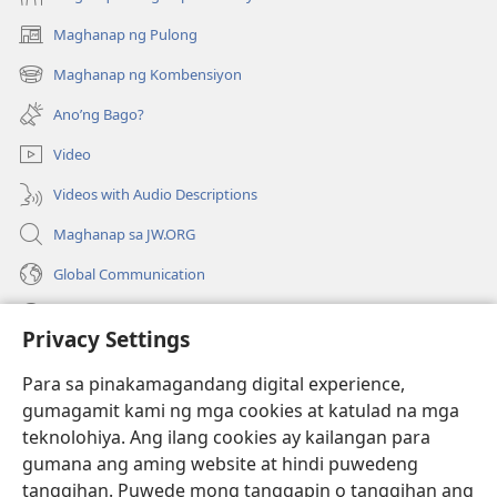
Maghanap ng Pulong
(may
bubukas
Maghanap ng Kombensiyon
(may
na
bubukas
bagong
Ano’ng Bago?
na
window)
bagong
Video
window)
Videos with Audio Descriptions
Maghanap sa JW.ORG
Global Communication
Help
Privacy Settings
Donasyon
(may
Para sa pinakamagandang digital experience,
bubukas
gumagamit kami ng mga cookies at katulad na mga
na
Watchtower ONLINE LIBRARY™
teknolohiya. Ang ilang cookies ay kailangan para
(may
bagong
gumana ang aming website at hindi puwedeng
bubukas
window)
®
JW Hub
na
tanggihan. Puwede mong tanggapin o tanggihan ang
(may