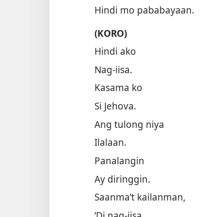
Hindi mo pababayaan.
(KORO)
Hindi ako
Nag-iisa.
Kasama ko
Si Jehova.
Ang tulong niya
Ilalaan.
Panalangin
Ay diringgin.
Saanma’t kailanman,
’Di nag-iisa.