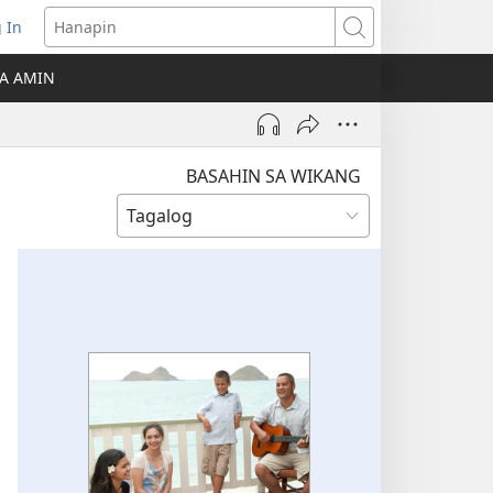
 In
Hanapin
ukas
A AMIN
ong
ow)
BASAHIN SA WIKANG