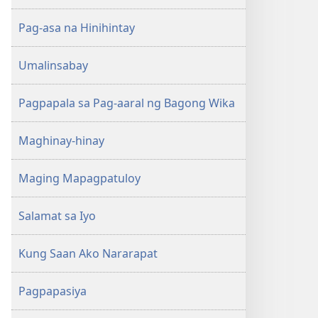
Song
Original
Pag-asa na Hinihintay
Song
Umalinsabay
Pagpapala sa Pag-aaral ng Bagong Wika
Maghinay-hinay
Maging Mapagpatuloy
Salamat sa Iyo
Kung Saan Ako Nararapat
Pagpapasiya