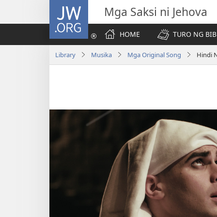
JW.ORG
Mga Saksi ni Jehova
HOME
TURO NG BIB
Library
Musika
Mga Original Song
Hindi N