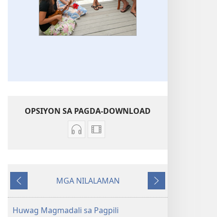
OPSIYON SA PAGDA-DOWNLOAD
Opsiyon
Mga
sa
opsiyon
pagda-
sa
download
pagda-
MGA NILALAMAN
ng
download
Nauna
Susunod
audio
ng
Mga
video
Huwag Magmadali sa Pagpili
Original
Mga