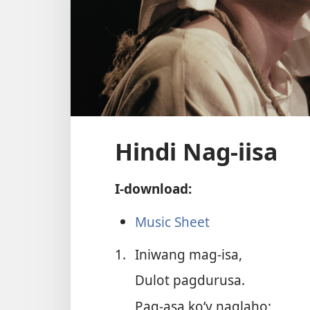
Hindi Nag-iisa
I-download:
Music Sheet
1.
Iniwang mag-isa,
Dulot pagdurusa.
Pag-asa ko’y naglaho;