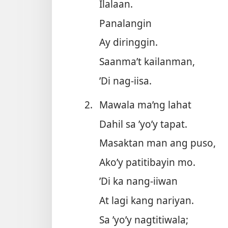
Ilalaan.
Panalangin
Ay diringgin.
Saanma’t kailanman,
’Di nag-iisa.
2.
Mawala ma’ng lahat
Dahil sa ’yo’y tapat.
Masaktan man ang puso,
Ako’y patitibayin mo.
’Di ka nang-iiwan
At lagi kang nariyan.
Sa ’yo’y nagtitiwala;