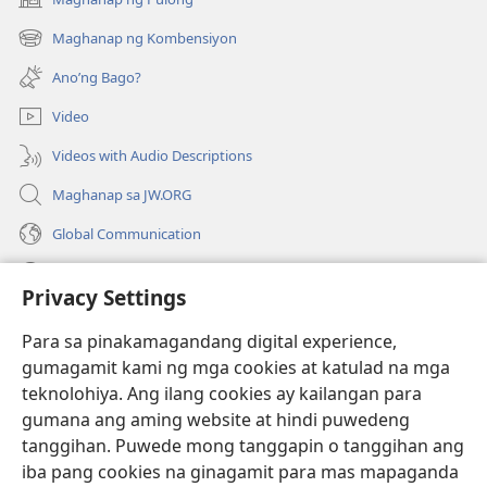
(may
bubukas
Maghanap ng Kombensiyon
(may
na
bubukas
bagong
Ano’ng Bago?
na
window)
bagong
Video
window)
Videos with Audio Descriptions
Maghanap sa JW.ORG
Global Communication
Help
Privacy Settings
Donasyon
(may
Para sa pinakamagandang digital experience,
bubukas
gumagamit kami ng mga cookies at katulad na mga
na
Watchtower ONLINE LIBRARY™
teknolohiya. Ang ilang cookies ay kailangan para
(may
bagong
gumana ang aming website at hindi puwedeng
bubukas
window)
®
JW Hub
na
tanggihan. Puwede mong tanggapin o tanggihan ang
(may
bagong
bubukas
iba pang cookies na ginagamit para mas mapaganda
window)
®
JW Library