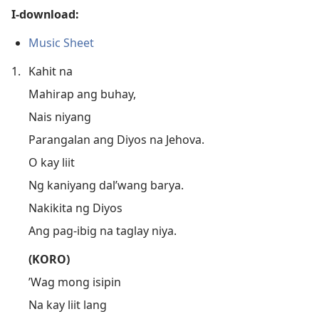
I-download:
Music Sheet
1.
Kahit na
Mahirap ang buhay,
Nais niyang
Parangalan ang Diyos na Jehova.
O kay liit
Ng kaniyang dal’wang barya.
Nakikita ng Diyos
Ang pag-ibig na taglay niya.
(KORO)
’Wag mong isipin
Na kay liit lang