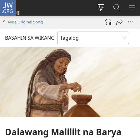
JW.ORG
Mag-
log
Baguhin
Maghana
IPA
In
ang
sa
AN
Mga Original Song
(may
wika
JW.ORG
ME
bubukas
ng
BASAHIN SA WIKANG
na
site
bagong
window)
Dalawang Maliliit na Barya