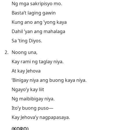
Ng mga sakripisyo mo.
Basta’t laging gawin
Kung ano ang ’yong kaya
Dahil ’yan ang mahalaga
Sa ’ting Diyos.
2.
Noong una,
Kay rami ng taglay niya.
At kay Jehova
’Binigay niya ang buong kaya niya.
Ngayo’y kay liit
Ng maibibigay niya.
Ito’y buong puso—
Kay Jehova’y nagpapasaya.
(KORO)