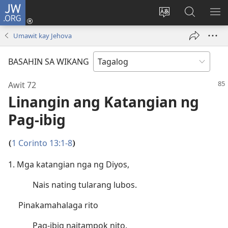
JW.ORG
Mag-
log
Baguhin
Maghana
IPA
In
ang
sa
AN
Umawit kay Jehova
(may
wika
JW.ORG
ME
bubukas
ng
BASAHIN SA WIKANG
na
site
bagong
Awit 72
window)
Linangin ang Katangian ng
Pag-ibig
1 Corinto 13:1-8
(
)
1. Mga katangian nga ng Diyos,
Nais nating tularang lubos.
Pinakamahalaga rito
Pag-ibig naitampok nito.