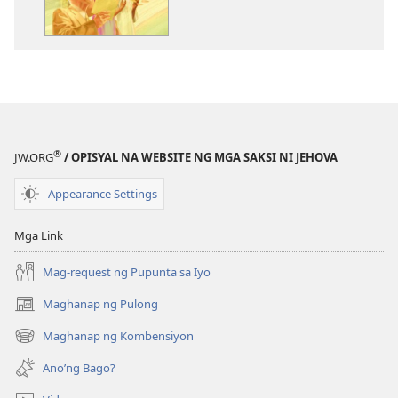
ng
publikasyon
Umawit
kay
Jehova
®
JW.ORG
/ OPISYAL NA WEBSITE NG MGA SAKSI NI JEHOVA
Appearance Settings
Mga Link
Mag-request ng Pupunta sa Iyo
Maghanap ng Pulong
(may
bubukas
Maghanap ng Kombensiyon
(may
na
bubukas
bagong
Ano’ng Bago?
na
window)
bagong