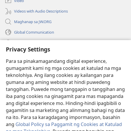
Video
window)
Videos with Audio Descriptions
Maghanap sa JW.ORG
Global Communication
Help
Privacy Settings
Donasyon
(may
Para sa pinakamagandang digital experience,
bubukas
gumagamit kami ng mga cookies at katulad na mga
na
Watchtower ONLINE LIBRARY™
teknolohiya. Ang ilang cookies ay kailangan para
(may
bagong
gumana ang aming website at hindi puwedeng
bubukas
window)
®
JW Hub
na
tanggihan. Puwede mong tanggapin o tanggihan ang
(may
bagong
bubukas
iba pang cookies na ginagamit para mas mapaganda
window)
®
JW Library
na
ang digital experience mo. Hinding-hindi ipagbibili o
bagong
gagamitin sa marketing ang alinmang bahagi ng data
window)
®
Watchtower Library
na ito. Para sa karagdagang impormasyon, basahin
ang
Global Policy sa Paggamit ng Cookies at Katulad