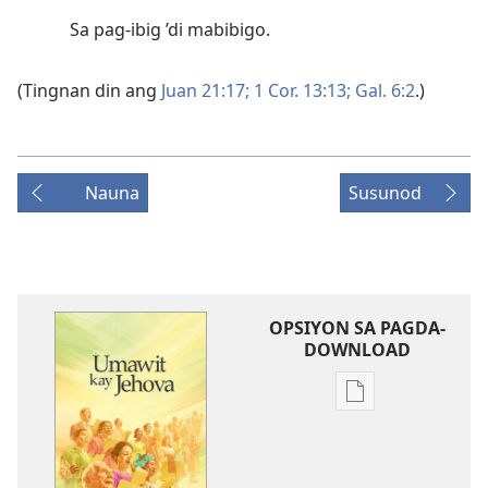
Sa pag-ibig ’di mabibigo.
(Tingnan din ang
Juan 21:17;
1 Cor. 13:13;
Gal. 6:2
.)
Nauna
Susunod
OPSIYON SA PAGDA-
DOWNLOAD
Opsiyon
sa
pagda-
download