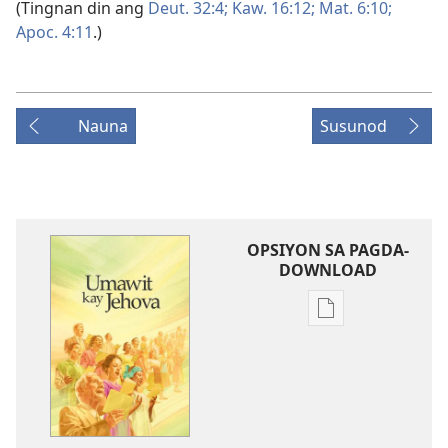
(Tingnan din ang
Deut. 32:4;
Kaw. 16:12;
Mat. 6:10;
Apoc. 4:11
.)
Nauna
Susunod
OPSIYON SA PAGDA-
DOWNLOAD
Opsiyon
sa
pagda-
download
ng
publikasyon