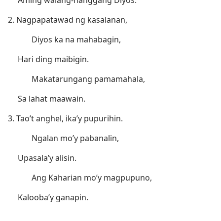
Aming walang-hanggang Diyos.
2. Nagpapatawad ng kasalanan,
Diyos ka na mahabagin,
Hari ding maibigin.
Makatarungang pamamahala,
Sa lahat maawain.
3. Tao’t anghel, ika’y pupurihin.
Ngalan mo’y pabanalin,
Upasala’y alisin.
Ang Kaharian mo’y magpupuno,
Kalooba’y ganapin.