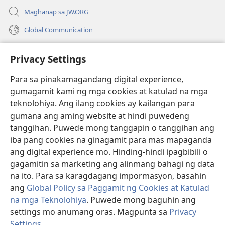
Maghanap sa JW.ORG
Global Communication
Help
Privacy Settings
Donasyon
(may
Para sa pinakamagandang digital experience,
bubukas
gumagamit kami ng mga cookies at katulad na mga
na
Watchtower ONLINE LIBRARY™
teknolohiya. Ang ilang cookies ay kailangan para
(may
bagong
gumana ang aming website at hindi puwedeng
bubukas
window)
®
JW Hub
na
tanggihan. Puwede mong tanggapin o tanggihan ang
(may
bagong
bubukas
iba pang cookies na ginagamit para mas mapaganda
window)
®
JW Library
na
ang digital experience mo. Hinding-hindi ipagbibili o
bagong
gagamitin sa marketing ang alinmang bahagi ng data
window)
®
Watchtower Library
na ito. Para sa karagdagang impormasyon, basahin
ang
Global Policy sa Paggamit ng Cookies at Katulad
na mga Teknolohiya
. Puwede mong baguhin ang
settings mo anumang oras. Magpunta sa
Privacy
Copyright
© 2026 Watch Tower Bible and Tract Society of Pennsylvania.
Settings
.