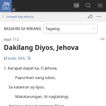
JW.ORG
Mag-
log
Baguhin
Maghana
IPA
In
ang
sa
AN
Umawit kay Jehova
(may
wika
JW.ORG
ME
bubukas
ng
BASAHIN SA WIKANG
na
site
bagong
Awit 112
window)
Dakilang Diyos, Jehova
Exodo 34:6, 7
(
)
1. Karapat-dapat ka, O Jehova,
Papurihan nang lubos,
Sa katwiran ay lipos.
Makatarungan, ’di nagtatangi,