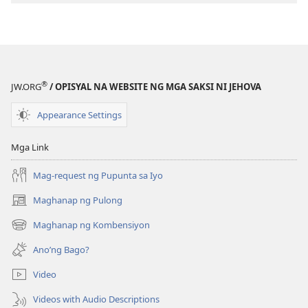
Umawit
kay
Jehova
®
JW.ORG
/ OPISYAL NA WEBSITE NG MGA SAKSI NI JEHOVA
Appearance Settings
Mga Link
Mag-request ng Pupunta sa Iyo
Maghanap ng Pulong
(may
bubukas
Maghanap ng Kombensiyon
(may
na
bubukas
bagong
Ano’ng Bago?
na
window)
bagong
Video
window)
Videos with Audio Descriptions