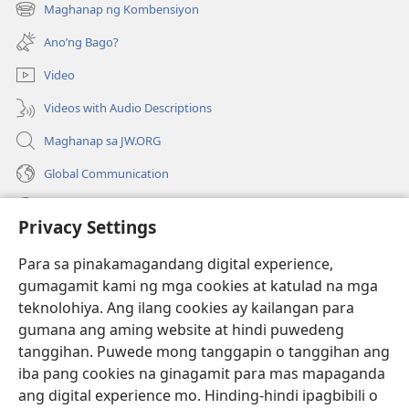
bubukas
Maghanap ng Kombensiyon
(may
na
bubukas
bagong
Ano’ng Bago?
na
window)
bagong
Video
window)
Videos with Audio Descriptions
Maghanap sa JW.ORG
Global Communication
Help
Privacy Settings
Donasyon
(may
Para sa pinakamagandang digital experience,
bubukas
gumagamit kami ng mga cookies at katulad na mga
na
Watchtower ONLINE LIBRARY™
teknolohiya. Ang ilang cookies ay kailangan para
(may
bagong
gumana ang aming website at hindi puwedeng
bubukas
window)
®
JW Hub
na
tanggihan. Puwede mong tanggapin o tanggihan ang
(may
bagong
bubukas
iba pang cookies na ginagamit para mas mapaganda
window)
®
JW Library
na
ang digital experience mo. Hinding-hindi ipagbibili o
bagong