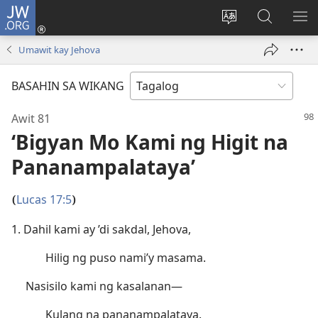
JW.ORG
Mag-
log
Baguhin
Maghana
IPA
In
ang
sa
AN
Umawit kay Jehova
(may
wika
JW.ORG
ME
bubukas
ng
BASAHIN SA WIKANG
na
site
bagong
Awit 81
window)
‘Bigyan Mo Kami ng Higit na
Pananampalataya’
Lucas 17:5
(
)
1. Dahil kami ay ’di sakdal, Jehova,
Hilig ng puso nami’y masama.
Nasisilo kami ng kasalanan—
Kulang na pananampalataya.