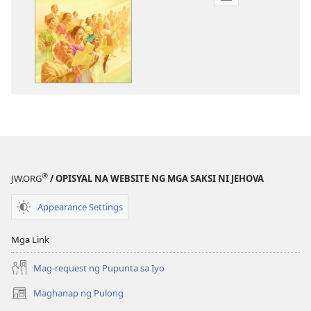
Opsiyon
sa
pagda-
download
ng
publikasyon
Umawit
kay
Jehova
®
JW.ORG
/ OPISYAL NA WEBSITE NG MGA SAKSI NI JEHOVA
Appearance Settings
Mga Link
Mag-request ng Pupunta sa Iyo
Maghanap ng Pulong
(may