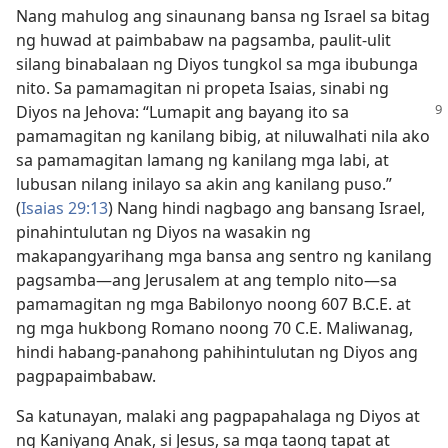
Nang mahulog ang sinaunang bansa ng Israel sa bitag
ng huwad at paimbabaw na pagsamba, paulit-ulit
silang binabalaan ng Diyos tungkol sa mga ibubunga
nito. Sa pamamagitan ni propeta Isaias, sinabi ng
Diyos na Jehova: “Lumapit ang bayang ito sa
pamamagitan ng kanilang bibig, at niluwalhati nila ako
sa pamamagitan lamang ng kanilang mga labi, at
lubusan nilang inilayo sa akin ang kanilang puso.”
(
Isaias 29:13
) Nang hindi nagbago ang bansang Israel,
pinahintulutan ng Diyos na wasakin ng
makapangyarihang mga bansa ang sentro ng kanilang
pagsamba—ang Jerusalem at ang templo nito—sa
pamamagitan ng mga Babilonyo noong 607 B.C.E. at
ng mga hukbong Romano noong 70 C.E. Maliwanag,
hindi habang-panahong pahihintulutan ng Diyos ang
pagpapaimbabaw.
Sa katunayan, malaki ang pagpapahalaga ng Diyos at
ng Kaniyang Anak, si Jesus, sa mga taong tapat at