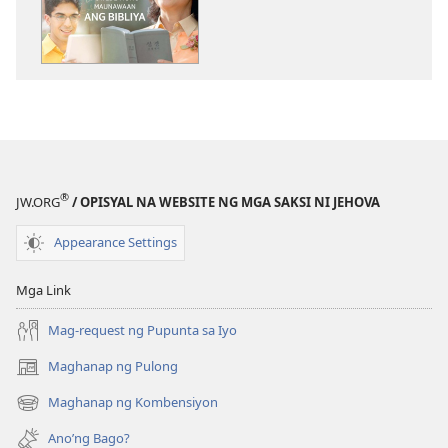
download
download
ng
ng
publikasyon
audio
ANG
ANG
BANTAYAN
BANTAYAN
Puwede
Puwede
Mong
Mong
Maunawaan
Maunawaan
®
JW.ORG
/ OPISYAL NA WEBSITE NG MGA SAKSI NI JEHOVA
ang
ang
Bibliya
Bibliya
Appearance Settings
Mga Link
Mag-request ng Pupunta sa Iyo
Maghanap ng Pulong
(may
bubukas
Maghanap ng Kombensiyon
(may
na
bubukas
bagong
Ano’ng Bago?