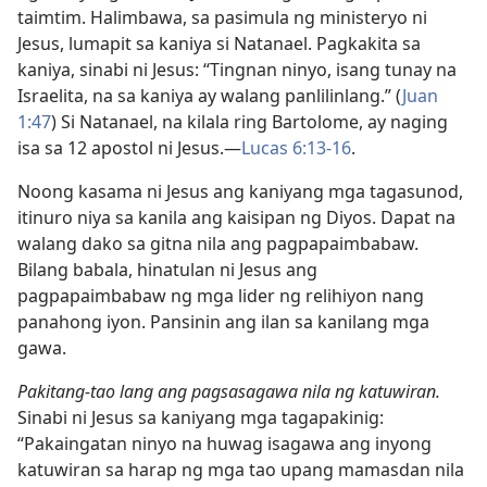
taimtim. Halimbawa, sa pasimula ng ministeryo ni
Jesus, lumapit sa kaniya si Natanael. Pagkakita sa
kaniya, sinabi ni Jesus: “Tingnan ninyo, isang tunay na
Israelita, na sa kaniya ay walang panlilinlang.” (
Juan
1:47
) Si Natanael, na kilala ring Bartolome, ay naging
isa sa 12 apostol ni Jesus.—
Lucas 6:13-16
.
Noong kasama ni Jesus ang kaniyang mga tagasunod,
itinuro niya sa kanila ang kaisipan ng Diyos. Dapat na
walang dako sa gitna nila ang pagpapaimbabaw.
Bilang babala, hinatulan ni Jesus ang
pagpapaimbabaw ng mga lider ng relihiyon nang
panahong iyon. Pansinin ang ilan sa kanilang mga
gawa.
Pakitang-tao lang ang pagsasagawa nila ng katuwiran.
Sinabi ni Jesus sa kaniyang mga tagapakinig:
“Pakaingatan ninyo na huwag isagawa ang inyong
katuwiran sa harap ng mga tao upang mamasdan nila