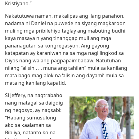
Kristiyano.”
Nakatutuwa naman, makalipas ang ilang panahon,
nadama ni Daniel na puwede na siyang magkaroon
muli ng mga pribilehiyo taglay ang mabuting budhi,
kaya masaya niyang tinanggap muli ang mga
pananagutan sa kongregasyon. Ang gayong
katapatan ay karaniwan na sa mga naglilingkod sa
Diyos nang walang pagpapaimbabaw. Natutuhan
nilang “alisin . . . muna ang tahilan” mula sa kanilang
mata bago mag-alok na ‘alisin ang dayami’ mula sa
mata ng kanilang kapatid.
Si Jeffery, na nagtrabaho
nang matagal sa daigdig
ng negosyo, ay nagsabi:
“Habang sumusulong
ako sa kaalaman sa
Bibliya, natanto ko na