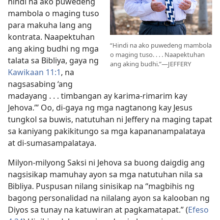
hindi na ako puwedeng
mambola o maging tuso
para makuha lang ang
kontrata. Naapektuhan
“Hindi na ako puwedeng mambola
ang aking budhi ng mga
o maging tuso. . . . Naapektuhan
talata sa Bibliya, gaya ng
ang aking budhi.”—JEFFERY
Kawikaan 11:1
, na
nagsasabing ‘ang
madayang . . . timbangan ay karima-rimarim kay
Jehova.’” Oo, di-gaya ng mga nagtanong kay Jesus
tungkol sa buwis, natutuhan ni Jeffery na maging tapat
sa kaniyang pakikitungo sa mga kapananampalataya
at di-sumasampalataya.
Milyon-milyong Saksi ni Jehova sa buong daigdig ang
nagsisikap mamuhay ayon sa mga natutuhan nila sa
Bibliya. Puspusan nilang sinisikap na “magbihis ng
bagong personalidad na nilalang ayon sa kalooban ng
Diyos sa tunay na katuwiran at pagkamatapat.” (
Efeso