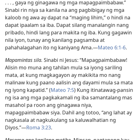
. . . , gaya ng ginagawa ng mga mapagpaimbabaw.”
Sinabi rin niya sa kanila na ang pagbibigay ng mga
kaloob ng awa ay dapat na “maging lihim,” o hindi na
dapat ipaalam sa iba. Dapat silang manalangin nang
pribado, hindi lang para makita ng iba. Kung gagawin
nila iyon, tunay ang kanilang pagsamba at
pahahalagahan ito ng kaniyang Ama.—
Mateo 6:1-6
.
Mapamintas sila.
Sinabi ni Jesus: “Mapagpaimbabaw!
Alisin mo muna ang tahilan mula sa iyong sariling
mata, at kung magkagayon ay makikita mo nang
malinaw kung paano aalisin ang dayami mula sa mata
ng iyong kapatid.” (
Mateo 7:5
) Kung itinatawag-pansin
ng isa ang mga pagkakamali ng iba samantalang mas
masahol pa roon ang ginagawa niya,
mapagpaimbabaw siya. Dahil ang totoo, “ang lahat ay
nagkasala at nagkukulang sa kaluwalhatian ng
Diyos.”—
Roma 3:23
.