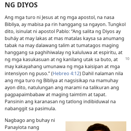
NG DIYOS
Ang mga turo ni Jesus at ng mga apostol, na nasa
Bibliya, ay mabisa pa rin hanggang sa ngayon. Tungkol
dito, isinulat ni apostol Pablo: “Ang salita ng Diyos ay
buháy at may lakas at mas matalas kaysa sa anumang
tabak na may dalawang talim at tumatagos maging
hanggang sa paghihiwalay ng kaluluwa at espiritu, at
ng mga kasukasuan at ng kanilang utak sa
buto, at
may kakayahang umunawa ng mga kaisipan at mga
intensiyon ng puso.” (
Hebreo 4:12
) Dahil nalaman nila
ang mga turo ng Bibliya at nagsisikap na mamuhay
ayon dito, natulungan ang marami na talikuran ang
pagpapaimbabaw at maging taimtim at tapat.
Pansinin ang karanasan ng tatlong indibiduwal na
nabanggit sa pasimula.
Nagbago ang buhay ni
Panayiota nang