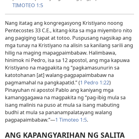
TIMOTEO 1:5
Nang itatag ang kongregasyong Kristiyano noong
Pentecostes 33 C.E., kitang-kita sa mga miyembro nito
ang pagiging tapat at totoo. Puspusang nagsikap ang
mga tunay na Kristiyano na alisin sa kanilang sarili ang
hilig na maging mapagpaimbabaw. Halimbawa,
hinimok ni Pedro, isa sa 12 apostol, ang mga kapuwa
Kristiyano na magpakita ng “pagkamasunurin sa
katotohanan [at] walang-pagpapaimbabaw na
pagmamahal na pangkapatid.” (
1 Pedro 1:22
)
Pinayuhan ni apostol Pablo ang kaniyang mga
kamanggagawa na magpakita ng “pag-ibig mula sa
isang malinis na puso at mula sa isang mabuting
budhi at mula sa pananampalatayang walang
pagpapaimbabaw.”—
1 Timoteo 1:5
.
ANG KAPANGYARIHAN NG SALITA