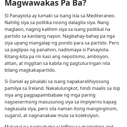
Magwawakas Pa Ba?
SI Panayiota ay lumaki sa isang isla sa Mediteraneo.
Nahilig siya sa politika noong dalagita siya. Nang
maglaon, naging kalihim siya sa isang politikal na
partido sa kanilang nayon. Nagbahay-bahay pa nga
siya upang mangalap ng pondo para sa partido. Pero
sa paglipas ng panahon, nadismaya si Panayiota.
Kitang-kita pa rin kasi ang nepotismo, ambisyon,
alitan, at inggitan sa kabila ng pagtuturingan nila
bilang magkakapartido.
Si Daniel ay pinalaki sa isang napakarelihiyosong
pamilya sa Ireland. Nakalulungkot, hindi maalis sa isip
niya ang pagpapaimbabaw ng mga paring
nagsesermong masusunog siya sa impiyerno kapag
nagkasala siya, pero sila naman itong manginginom,
sugarol, at nagnanakaw mula sa koleksiyon.
Matagal na nagtrabaho si Jeffery sa marketing and