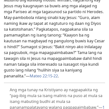
Masama ang kanilang motibo.
Minsan, nagtanong kay
Jesus may kaugnayan sa buwis ang mga alagad ng
mga Pariseo at mga tagasunod sa partido ni Herodes.
May-pambobola nilang sinabi kay Jesus: “Guro, alam
naming ikaw ay tapat at nagtuturo ng daan ng Diyos
sa katotohanan.” Pagkatapos, nagpakana sila sa
pamamagitan ng isang tanong: “Kaayon ba ng
kautusan na magbayad ng pangulong buwis kay Cesar
o hindi?” Sumagot si Jesus: “Bakit ninyo ako inilalagay
sa pagsubok, mga mapagpaimbabaw?” Tama lang na
tawagin sila ni Jesus na mapagpaimbabaw dahil hindi
naman talaga sila interesado sa isasagot niya kundi
gusto lang nilang “hulihin siya sa kaniyang
pananalita.”—
Mateo 22:15-22
.
Ang mga tunay na Kristiyano ay nagpapakita ng
“pag-ibig mula sa isang malinis na puso at mula sa
isang mabuting budhi at mula sa
pananampalatayang walang pagpapaimbabaw.”—
1