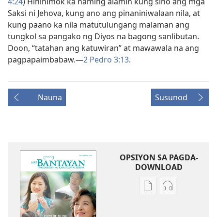
4:24
) Hinihimok ka naming alamin kung sino ang mga
Saksi ni Jehova, kung ano ang pinaniniwalaan nila, at
kung paano ka nila matutulungang malaman ang
tungkol sa pangako ng Diyos na bagong sanlibutan.
Doon, “tatahan ang katuwiran” at mawawala na ang
pagpapaimbabaw.—
2 Pedro 3:13
.
Nauna
Susunod
OPSIYON SA PAGDA-
DOWNLOAD
Opsiyon
Opsiyon
sa
sa
pagda-
pagda-