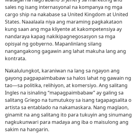
sales ng isang internasyonal na kompanya ng mga
cargo ship na nakabase sa United Kingdom at United
States. Naaalaala niya ang maraming pagkakataon
kung saan ang mga kliyente at kakompetensiya ay
nandaraya kapag nakikipagnegosasyon sa mga
opisyal ng gobyerno. Mapanlinlang silang
nangangakong gagawin ang lahat makuha lang ang
kontrata.
Nakalulungkot, karaniwan na lang sa ngayon ang
gayong pagpapaimbabaw sa halos lahat ng gawain ng
tao—sa politika, relihiyon, at komersiyo. Ang salitang
Ingles na isinaling “mapagpaimbabaw” ay galing sa
salitang Griego na tumutukoy sa isang tagapagsalita o
artista sa entablado na nakamaskara. Nang maglaon,
ginamit na ang salitang ito para tukuyin ang sinumang
nagkukunwari para madaya ang iba o maisulong ang
sakim na hangarin.