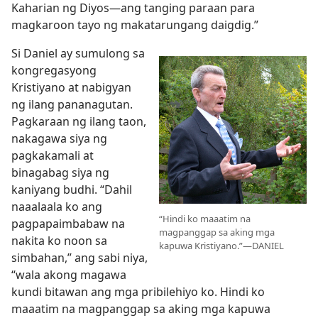
Kaharian ng Diyos—ang tanging paraan para
magkaroon tayo ng makatarungang daigdig.”
Si Daniel ay sumulong sa
kongregasyong
Kristiyano at nabigyan
ng ilang pananagutan.
Pagkaraan ng ilang taon,
nakagawa siya ng
pagkakamali at
binagabag siya ng
kaniyang budhi. “Dahil
naaalaala ko ang
“Hindi ko maaatim na
pagpapaimbabaw na
magpanggap sa aking mga
nakita ko noon sa
kapuwa Kristiyano.”—DANIEL
simbahan,” ang sabi niya,
“wala akong magawa
kundi bitawan ang mga pribilehiyo ko. Hindi ko
maaatim na magpanggap sa aking mga kapuwa