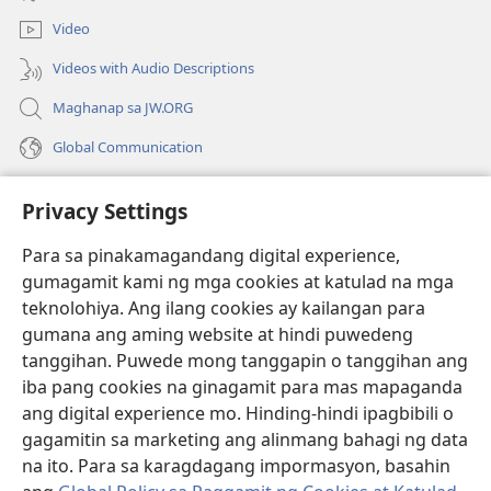
na
window)
bagong
Video
window)
Videos with Audio Descriptions
Maghanap sa JW.ORG
Global Communication
Help
Privacy Settings
Donasyon
(may
Para sa pinakamagandang digital experience,
bubukas
gumagamit kami ng mga cookies at katulad na mga
na
Watchtower ONLINE LIBRARY™
teknolohiya. Ang ilang cookies ay kailangan para
(may
bagong
gumana ang aming website at hindi puwedeng
bubukas
window)
®
JW Hub
na
tanggihan. Puwede mong tanggapin o tanggihan ang
(may
bagong
bubukas
iba pang cookies na ginagamit para mas mapaganda
window)
®
JW Library
na
ang digital experience mo. Hinding-hindi ipagbibili o
bagong
gagamitin sa marketing ang alinmang bahagi ng data
window)
®
Watchtower Library
na ito. Para sa karagdagang impormasyon, basahin