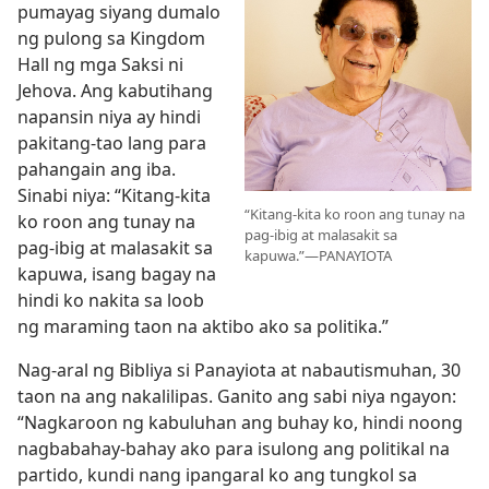
pumayag siyang dumalo
ng pulong sa Kingdom
Hall ng mga Saksi ni
Jehova. Ang kabutihang
napansin niya ay hindi
pakitang-tao lang para
pahangain ang iba.
Sinabi niya: “Kitang-kita
“Kitang-kita ko roon ang tunay na
ko roon ang tunay na
pag-ibig at malasakit sa
pag-ibig at malasakit sa
kapuwa.”—PANAYIOTA
kapuwa, isang bagay na
hindi ko nakita sa loob
ng maraming taon na aktibo ako sa politika.”
Nag-aral ng Bibliya si Panayiota at nabautismuhan, 30
taon na ang nakalilipas. Ganito ang sabi niya ngayon:
“Nagkaroon ng kabuluhan ang buhay ko, hindi noong
nagbabahay-bahay ako para isulong ang politikal na
partido, kundi nang ipangaral ko ang tungkol sa