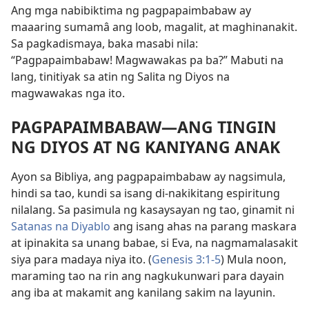
Ang mga nabibiktima ng pagpapaimbabaw ay
maaaring sumamâ ang loob, magalit, at maghinanakit.
Sa pagkadismaya, baka masabi nila:
“Pagpapaimbabaw! Magwawakas pa ba?” Mabuti na
lang, tinitiyak sa atin ng Salita ng Diyos na
magwawakas nga ito.
PAGPAPAIMBABAW—ANG TINGIN
NG DIYOS AT NG KANIYANG ANAK
Ayon sa Bibliya, ang pagpapaimbabaw ay nagsimula,
hindi sa tao, kundi sa isang di-nakikitang espiritung
nilalang. Sa pasimula ng kasaysayan ng tao, ginamit ni
Satanas na Diyablo
ang isang ahas na parang maskara
at ipinakita sa unang babae, si Eva, na nagmamalasakit
siya para madaya niya ito. (
Genesis 3:1-5
) Mula noon,
maraming tao na rin ang nagkukunwari para dayain
ang iba at makamit ang kanilang sakim na layunin.