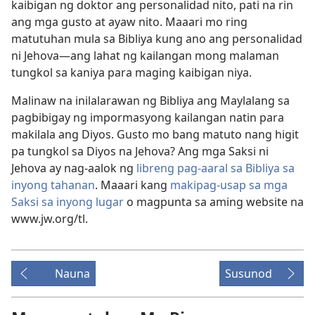
kaibigan ng doktor ang personalidad nito, pati na rin
ang mga gusto at ayaw nito. Maaari mo ring
matutuhan mula sa Bibliya kung ano ang personalidad
ni Jehova—ang lahat ng kailangan mong malaman
tungkol sa kaniya para maging kaibigan niya.
Malinaw na inilalarawan ng Bibliya ang Maylalang sa
pagbibigay ng impormasyong kailangan natin para
makilala ang Diyos. Gusto mo bang matuto nang higit
pa tungkol sa Diyos na Jehova? Ang mga Saksi ni
Jehova ay nag-aalok ng
libreng pag-aaral sa Bibliya sa
inyong tahanan
. Maaari kang
makipag-usap sa mga
Saksi sa inyong lugar
o magpunta sa aming website na
www.jw.org/tl.
Nauna
Susunod