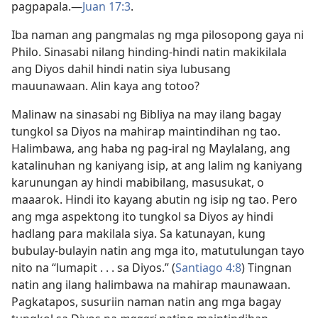
pagpapala.—
Juan 17:3
.
Iba naman ang pangmalas ng mga pilosopong gaya ni
Philo. Sinasabi nilang hinding-hindi natin makikilala
ang Diyos dahil hindi natin siya lubusang
mauunawaan. Alin kaya ang totoo?
Malinaw na sinasabi ng Bibliya na may ilang bagay
tungkol sa Diyos na mahirap maintindihan ng tao.
Halimbawa, ang haba ng pag-iral ng Maylalang, ang
katalinuhan ng kaniyang isip, at ang lalim ng kaniyang
karunungan ay hindi mabibilang, masusukat, o
maaarok. Hindi ito kayang abutin ng isip ng tao. Pero
ang mga aspektong ito tungkol sa Diyos ay hindi
hadlang para makilala siya. Sa katunayan, kung
bubulay-bulayin natin ang mga ito, matutulungan tayo
nito na “lumapit . . . sa Diyos.” (
Santiago 4:8
) Tingnan
natin ang ilang halimbawa na mahirap maunawaan.
Pagkatapos, susuriin naman natin ang mga bagay