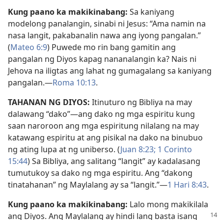
Kung paano ka makikinabang:
Sa kaniyang
modelong panalangin, sinabi ni Jesus: “Ama namin na
nasa langit, pakabanalin nawa ang iyong pangalan.”
(
Mateo 6:9
) Puwede mo rin bang gamitin ang
pangalan ng Diyos kapag nananalangin ka? Nais ni
Jehova na iligtas ang lahat ng gumagalang sa kaniyang
pangalan.—
Roma 10:13
.
TAHANAN NG DIYOS:
Itinuturo ng Bibliya na may
dalawang “dako”—ang dako ng mga espiritu kung
saan naroroon ang mga espiritung nilalang na may
katawang espiritu at ang pisikal na dako na binubuo
ng ating lupa at ng uniberso. (
Juan 8:23;
1 Corinto
15:44
) Sa Bibliya, ang salitang “langit” ay kadalasang
tumutukoy sa dako ng mga espiritu. Ang “dakong
tinatahanan” ng Maylalang ay sa “langit.”—
1 Hari 8:43
.
Kung paano ka makikinabang:
Lalo mong makikilala
ang Diyos. Ang Maylalang ay hindi lang basta
isang