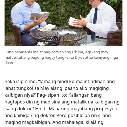
Kung babasahin mo at pag-aaralan ang Bibliya, lagi kang may
matututuhang bagong bagay tungkol sa Diyos at sa kaniyang mga
daan
Baka isipin mo, ‘Yamang hindi ko maiintindihan ang
lahat tungkol sa Maylalang, paano ako magiging
kaibigan niya?’ Pag-isipan ito: Kailangan bang
nagtapos din ng medisina ang matalik na kaibigan ng
isang doktor? Hindi. Maaaring may ibang propesyon
ang kaibigan ng doktor. Pero posible pa rin silang
maging magkaibigan. Ang mahalaga, kilalá ng