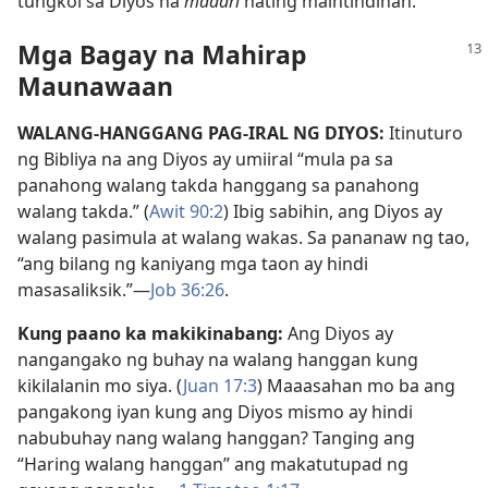
tungkol sa Diyos na
maaari
nating maintindihan.
Mga Bagay na Mahirap
Maunawaan
WALANG-HANGGANG PAG-IRAL NG DIYOS:
Itinuturo
ng Bibliya na ang Diyos ay umiiral “mula pa sa
panahong walang takda hanggang sa panahong
walang takda.” (
Awit 90:2
) Ibig sabihin, ang Diyos ay
walang pasimula at walang wakas. Sa pananaw ng tao,
“ang bilang ng kaniyang mga taon ay hindi
masasaliksik.”—
Job 36:26
.
Kung paano ka makikinabang:
Ang Diyos ay
nangangako ng buhay na walang hanggan kung
kikilalanin mo siya. (
Juan 17:3
) Maaasahan mo ba ang
pangakong iyan kung ang Diyos mismo ay hindi
nabubuhay nang walang hanggan? Tanging ang
“Haring walang hanggan” ang makatutupad ng