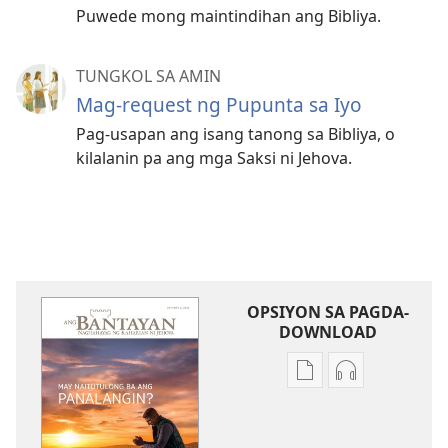
Puwede mong maintindihan ang Bibliya.
TUNGKOL SA AMIN
Mag-request ng Pupunta sa Iyo
Pag-usapan ang isang tanong sa Bibliya, o
kilalanin pa ang mga Saksi ni Jehova.
OPSIYON SA PAGDA-
DOWNLOAD
Opsiyon
Opsiyon
sa
sa
pagda-
pagda-