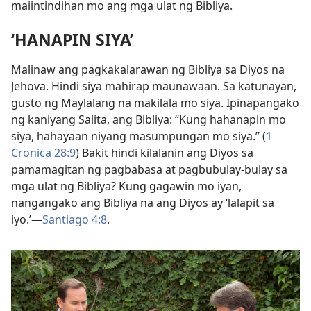
maiintindihan mo ang mga ulat ng Bibliya.
‘HANAPIN SIYA’
Malinaw ang pagkakalarawan ng Bibliya sa Diyos na
Jehova. Hindi siya mahirap maunawaan. Sa katunayan,
gusto ng Maylalang na makilala mo siya. Ipinapangako
ng kaniyang Salita, ang Bibliya: “Kung hahanapin mo
siya, hahayaan niyang masumpungan mo siya.” (
1
Cronica 28:9
) Bakit hindi kilalanin ang Diyos sa
pamamagitan ng pagbabasa at pagbubulay-bulay sa
mga ulat ng Bibliya? Kung gagawin mo iyan,
nangangako ang Bibliya na ang Diyos ay ‘lalapit sa
iyo.’—
Santiago 4:8
.