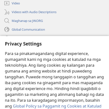
bagong
Video
window)
Videos with Audio Descriptions
Maghanap sa JW.ORG
Global Communication
Help
Privacy Settings
Donasyon
(may
Para sa pinakamagandang digital experience,
bubukas
gumagamit kami ng mga cookies at katulad na mga
na
Watchtower ONLINE LIBRARY™
teknolohiya. Ang ilang cookies ay kailangan para
(may
bagong
gumana ang aming website at hindi puwedeng
bubukas
window)
®
JW Hub
na
tanggihan. Puwede mong tanggapin o tanggihan ang
(may
bagong
bubukas
iba pang cookies na ginagamit para mas mapaganda
window)
®
JW Library
na
ang digital experience mo. Hinding-hindi ipagbibili o
bagong
gagamitin sa marketing ang alinmang bahagi ng data
window)
®
Watchtower Library
na ito. Para sa karagdagang impormasyon, basahin
ang
Global Policy sa Paggamit ng Cookies at Katulad