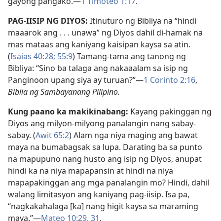
gayong pangako.—
1 Timoteo 1:17
.
PAG-IISIP NG DIYOS:
Itinuturo ng Bibliya na “hindi
maaarok ang . . . unawa” ng Diyos dahil di-hamak na
mas mataas ang kaniyang kaisipan kaysa sa atin.
(
Isaias 40:28;
55:9
) Tamang-tama ang tanong ng
Bibliya: “Sino ba talaga ang nakaaalam sa isip ng
Panginoon upang siya ay turuan?”—
1 Corinto 2:16
,
Biblia ng Sambayanang Pilipino.
Kung paano ka makikinabang:
Kayang pakinggan ng
Diyos ang milyon-milyong panalangin nang sabay-
sabay. (
Awit 65:2
) Alam nga niya maging ang bawat
maya na bumabagsak sa lupa. Darating ba sa punto
na mapupuno nang husto ang isip ng Diyos, anupat
hindi ka na niya mapapansin at hindi na niya
mapapakinggan ang mga panalangin mo? Hindi, dahil
walang limitasyon ang kaniyang pag-iisip. Isa pa,
“nagkakahalaga [ka] nang higit kaysa sa maraming
maya.”—
Mateo 10:29,
31
.