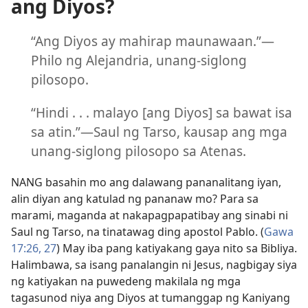
ang Diyos?
“Ang Diyos ay mahirap maunawaan.”—
Philo ng Alejandria, unang-siglong
pilosopo.
“Hindi . . . malayo [ang Diyos] sa bawat isa
sa atin.”—Saul ng Tarso, kausap ang mga
unang-siglong pilosopo sa Atenas.
NANG basahin mo ang dalawang pananalitang iyan,
alin diyan ang katulad ng pananaw mo? Para sa
marami, maganda at nakapagpapatibay ang sinabi ni
Saul ng Tarso, na tinatawag ding apostol Pablo. (
Gawa
17:26, 27
) May iba pang katiyakang gaya nito sa Bibliya.
Halimbawa, sa isang panalangin ni Jesus, nagbigay siya
ng katiyakan na puwedeng makilala ng mga
tagasunod niya ang Diyos at tumanggap ng Kaniyang