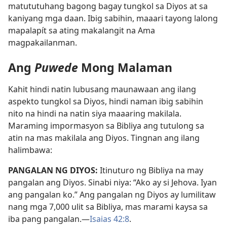
matututuhang bagong bagay tungkol sa Diyos at sa
kaniyang mga daan. Ibig sabihin, maaari tayong lalong
mapalapít sa ating makalangit na Ama
magpakailanman.
Ang
Puwede
Mong Malaman
Kahit hindi natin lubusang maunawaan ang ilang
aspekto tungkol sa Diyos, hindi naman ibig sabihin
nito na hindi na natin siya maaaring makilala.
Maraming impormasyon sa Bibliya ang tutulong sa
atin na mas makilala ang Diyos. Tingnan ang ilang
halimbawa:
PANGALAN NG DIYOS:
Itinuturo ng Bibliya na may
pangalan ang Diyos. Sinabi niya: “Ako ay si Jehova. Iyan
ang pangalan ko.” Ang pangalan ng Diyos ay lumilitaw
nang mga 7,000 ulit sa Bibliya, mas marami kaysa sa
iba pang pangalan.—
Isaias 42:8
.