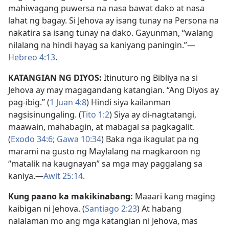
mahiwagang puwersa na nasa bawat dako at nasa
lahat ng bagay. Si Jehova ay isang tunay na Persona na
nakatira sa isang tunay na dako. Gayunman, “walang
nilalang na hindi hayag sa kaniyang paningin.”—
Hebreo 4:13
.
KATANGIAN NG DIYOS:
Itinuturo ng Bibliya na si
Jehova ay may magagandang katangian. “Ang Diyos ay
pag-ibig.” (
1 Juan 4:8
) Hindi siya kailanman
nagsisinungaling. (
Tito 1:2
) Siya ay di-nagtatangi,
maawain, mahabagin, at mabagal sa pagkagalit.
(
Exodo 34:6;
Gawa 10:34
) Baka nga ikagulat pa ng
marami na gusto ng Maylalang na magkaroon ng
“matalik na kaugnayan” sa mga may paggalang sa
kaniya.—
Awit 25:14
.
Kung paano ka makikinabang:
Maaari kang maging
kaibigan ni Jehova. (
Santiago 2:23
) At habang
nalalaman mo ang mga katangian ni Jehova, mas