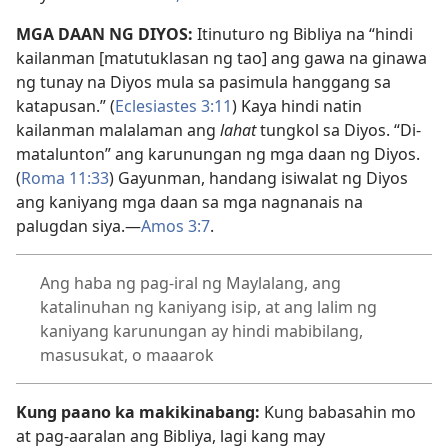
MGA DAAN NG DIYOS:
Itinuturo ng Bibliya na “hindi
kailanman [matutuklasan ng tao] ang gawa na ginawa
ng tunay na Diyos mula sa pasimula hanggang sa
katapusan.” (
Eclesiastes 3:11
) Kaya hindi natin
kailanman malalaman ang
lahat
tungkol sa Diyos. “Di-
matalunton” ang karunungan ng mga daan ng Diyos.
(
Roma 11:33
) Gayunman, handang isiwalat ng Diyos
ang kaniyang mga daan sa mga nagnanais na
palugdan siya.—
Amos 3:7
.
Ang haba ng pag-iral ng Maylalang, ang
katalinuhan ng kaniyang isip, at ang lalim ng
kaniyang karunungan ay hindi mabibilang,
masusukat, o maaarok
Kung paano ka makikinabang:
Kung babasahin mo
at pag-aaralan ang Bibliya, lagi kang may