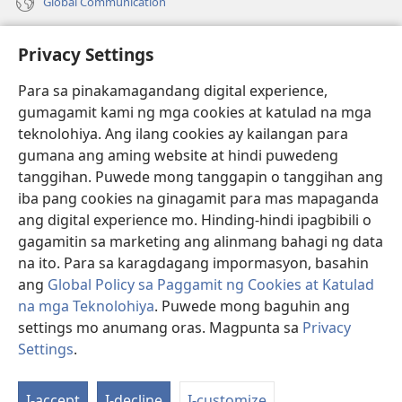
Global Communication
Help
Privacy Settings
Donasyon
(may
Para sa pinakamagandang digital experience,
bubukas
gumagamit kami ng mga cookies at katulad na mga
na
Watchtower ONLINE LIBRARY™
teknolohiya. Ang ilang cookies ay kailangan para
(may
bagong
gumana ang aming website at hindi puwedeng
bubukas
window)
®
JW Hub
na
tanggihan. Puwede mong tanggapin o tanggihan ang
(may
bagong
bubukas
iba pang cookies na ginagamit para mas mapaganda
window)
®
JW Library
na
ang digital experience mo. Hinding-hindi ipagbibili o
bagong
gagamitin sa marketing ang alinmang bahagi ng data
window)
®
Watchtower Library
na ito. Para sa karagdagang impormasyon, basahin
ang
Global Policy sa Paggamit ng Cookies at Katulad
na mga Teknolohiya
. Puwede mong baguhin ang
settings mo anumang oras. Magpunta sa
Privacy
Copyright
© 2026 Watch Tower Bible and Tract Society of Pennsylvania.
Settings
.
Ip
KASUNDUAN SA PAGGAMIT
|
PRIVACY POLICY
|
PRIVACY SETTINGS
a
I-accept
I-decline
I-customize