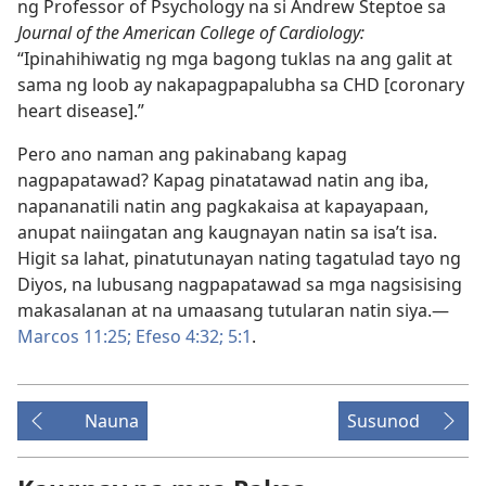
ng Professor of Psychology na si Andrew Steptoe sa
Journal of the American College of Cardiology:
“Ipinahihiwatig ng mga bagong tuklas na ang galit at
sama ng loob ay nakapagpapalubha sa CHD [coronary
heart disease].”
Pero ano naman ang pakinabang kapag
nagpapatawad? Kapag pinatatawad natin ang iba,
napananatili natin ang pagkakaisa at kapayapaan,
anupat naiingatan ang kaugnayan natin sa isa’t isa.
Higit sa lahat, pinatutunayan nating tagatulad tayo ng
Diyos, na lubusang nagpapatawad sa mga nagsisising
makasalanan at na umaasang tutularan natin siya.—
Marcos 11:25;
Efeso 4:32;
5:1
.
Nauna
Susunod