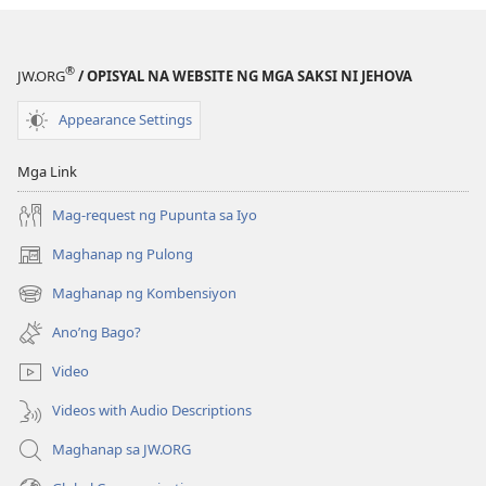
May
May
Naitutulong
Naitutulong
Ba
Ba
®
JW.ORG
/ OPISYAL NA WEBSITE NG MGA SAKSI NI JEHOVA
ang
ang
Panalangin?
Panalangin?
Appearance Settings
Mga Link
Mag-request ng Pupunta sa Iyo
Maghanap ng Pulong
(may
bubukas
Maghanap ng Kombensiyon
(may
na
bubukas
bagong
Ano’ng Bago?
na
window)
bagong
Video
window)
Videos with Audio Descriptions
Maghanap sa JW.ORG