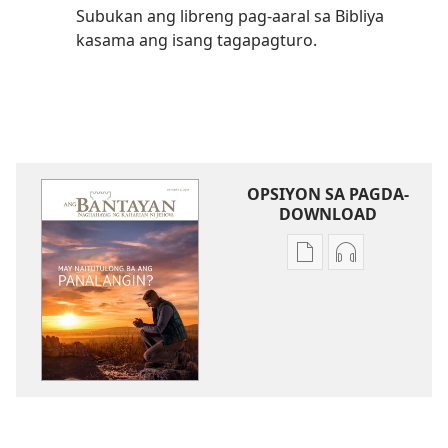
Subukan ang libreng pag-aaral sa Bibliya
kasama ang isang tagapagturo.
OPSIYON SA PAGDA-
DOWNLOAD
Opsiyon
Opsiyon
sa
sa
pagda-
pagda-
download
download
ng
ng
publikasyon
audio
ANG
ANG
BANTAYAN
BANTAYAN