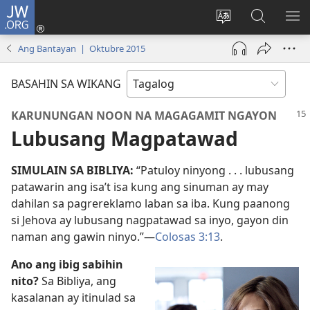
JW.ORG
Mag-
log
Baguhin
Maghana
IPA
In
ang
sa
AN
Ang Bantayan | Oktubre 2015
(may
wika
JW.ORG
ME
bubukas
ng
BASAHIN SA WIKANG
na
site
bagong
KARUNUNGAN NOON NA MAGAGAMIT NGAYON
window)
Lubusang Magpatawad
SIMULAIN SA BIBLIYA:
“Patuloy ninyong . . . lubusang
patawarin ang isa’t isa kung ang sinuman ay may
dahilan sa pagrereklamo laban sa iba. Kung paanong
si Jehova ay lubusang nagpatawad sa inyo, gayon din
naman ang gawin ninyo.”—
Colosas 3:13
.
Ano ang ibig sabihin
nito?
Sa Bibliya, ang
kasalanan ay itinulad sa