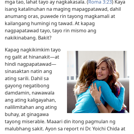
mga tao, lahat tayo ay nagkakasala. (
Roma 3:23
) Kaya
isang katalinuhan na maging mapagpatawad, dahil
anumang oras, puwede rin tayong magkamali at
kailangang humingi ng tawad. At kapag
nagpapatawad tayo, tayo rin mismo ang
nakikinabang. Bakit?
Kapag nagkikimkim tayo
ng galit at hinanakit—at
hindi nagpapatawad—
sinasaktan natin ang
ating sarili. Dahil sa
gayong negatibong
damdamin, nawawala
ang ating kaligayahan,
nalilimitahan ang ating
buhay, at ginagawa
tayong miserable. Maaari din itong pagmulan ng
malubhang sakit. Ayon sa report ni Dr. Yoichi Chida at