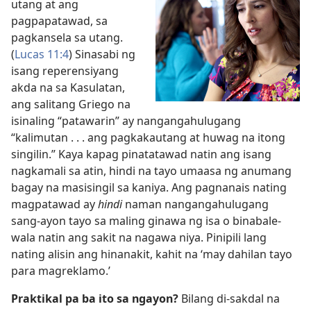
utang at ang
pagpapatawad, sa
pagkansela sa utang.
(
Lucas 11:4
) Sinasabi ng
isang reperensiyang
akda na sa Kasulatan,
ang salitang Griego na
isinaling “patawarin” ay nangangahulugang
“kalimutan . . . ang pagkakautang at huwag na itong
singilin.” Kaya kapag pinatatawad natin ang isang
nagkamali sa atin, hindi na tayo umaasa ng anumang
bagay na masisingil sa kaniya. Ang pagnanais nating
magpatawad ay
hindi
naman nangangahulugang
sang-ayon tayo sa maling ginawa ng isa o binabale-
wala natin ang sakit na nagawa niya. Pinipili lang
nating alisin ang hinanakit, kahit na ‘may dahilan tayo
para magreklamo.’
Praktikal pa ba ito sa ngayon?
Bilang di-sakdal na