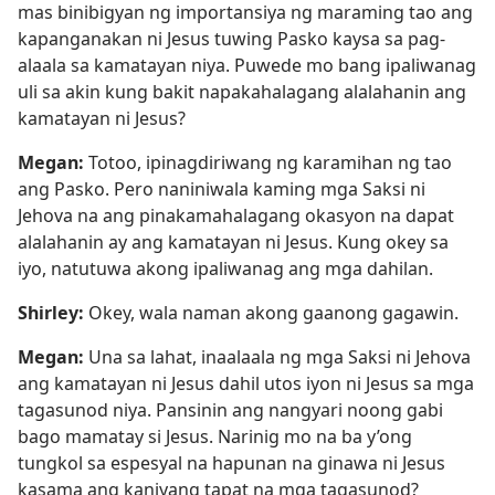
mas binibigyan ng importansiya ng maraming tao ang
kapanganakan ni Jesus tuwing Pasko kaysa sa pag-
alaala sa kamatayan niya. Puwede mo bang ipaliwanag
uli sa akin kung bakit napakahalagang alalahanin ang
kamatayan ni Jesus?
Megan:
Totoo, ipinagdiriwang ng karamihan ng tao
ang Pasko. Pero naniniwala kaming mga Saksi ni
Jehova na ang pinakamahalagang okasyon na dapat
alalahanin ay ang kamatayan ni Jesus. Kung okey sa
iyo, natutuwa akong ipaliwanag ang mga dahilan.
Shirley:
Okey, wala naman akong gaanong gagawin.
Megan:
Una sa lahat, inaalaala ng mga Saksi ni Jehova
ang kamatayan ni Jesus dahil utos iyon ni Jesus sa mga
tagasunod niya. Pansinin ang nangyari noong gabi
bago mamatay si Jesus. Narinig mo na ba y’ong
tungkol sa espesyal na hapunan na ginawa ni Jesus
kasama ang kaniyang tapat na mga tagasunod?