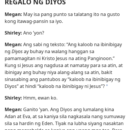
REGALO NG DIYOS
Megan:
May isa pang punto sa talatang ito na gusto
kong itawag-pansin sa iyo.
Shirley:
Ano ’yon?
Megan:
Ang sabi ng teksto: “Ang kaloob na ibinibigay
ng
Diyos
ay buhay na walang hanggan sa
pamamagitan ni Kristo Jesus na ating Panginoon.”
Kung si Jesus ang nagdusa at namatay para sa atin, at
ibinigay ang buhay niya alang-alang sa atin, bakit
sinasabing ang pantubos ay “kaloob na ibinibigay ng
Diyos” at hindi “kaloob na ibinibigay ni Jesus”?
*
Shirley:
Hmm, ewan ko.
Megan:
Ganito ’yan. Ang Diyos ang lumalang kina
Adan at Eva, at sa kaniya sila nagkasala nang sumuway
sila sa hardin ng Eden. Tiyak na lubha siyang nasaktan