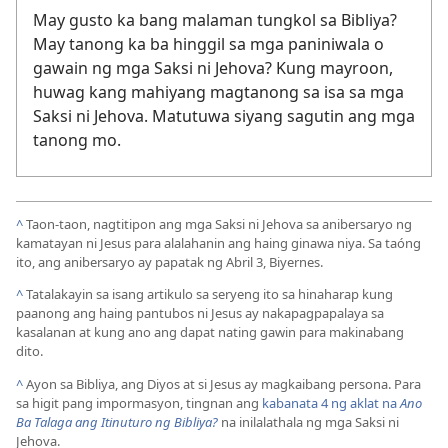
May gusto ka bang malaman tungkol sa Bibliya?
May tanong ka ba hinggil sa mga paniniwala o
gawain ng mga Saksi ni Jehova? Kung mayroon,
huwag kang mahiyang magtanong sa isa sa mga
Saksi ni Jehova. Matutuwa siyang sagutin ang mga
tanong mo.
^
Taon-taon, nagtitipon ang mga Saksi ni Jehova sa anibersaryo ng
kamatayan ni Jesus para alalahanin ang haing ginawa niya. Sa taóng
ito, ang anibersaryo ay papatak ng Abril 3, Biyernes.
^
Tatalakayin sa isang artikulo sa seryeng ito sa hinaharap kung
paanong ang haing pantubos ni Jesus ay nakapagpapalaya sa
kasalanan at kung ano ang dapat nating gawin para makinabang
dito.
^
Ayon sa Bibliya, ang Diyos at si Jesus ay magkaibang persona. Para
sa higit pang impormasyon, tingnan ang
kabanata 4 ng aklat na
Ano
Ba Talaga ang Itinuturo ng Bibliya?
na inilalathala ng mga Saksi ni
Jehova.