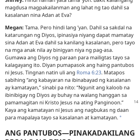
magdusa magpakailanman ang lahat ng tao dahil sa
kasalanan nina Adan at Eva?
Megan:
Tama. Pero hindi lang ’yan. Dahil sa sakdal na
katarungan ng Diyos, ipinasiya niyang dapat mamatay
sina Adan at Eva dahil sa kanilang kasalanan, pero tayo
na mga anak nila ay binigyan niya ng pag-asa.
Gumawa ang Diyos ng paraan para mailigtas tayo sa
kalagayang ito. Diyan pumapasok ang haing pantubos
ni Jesus. Tingnan natin uli ang
Roma 6:23
. Matapos
sabihing “ang kabayaran na ibinabayad ng kasalanan
ay kamatayan,” sinabi pa nito: “Ngunit ang kaloob na
ibinibigay ng Diyos ay buhay na walang hanggan sa
pamamagitan ni Kristo Jesus
na ating Panginoon.”
Kaya ang kamatayan ni Jesus ang nagbukas ng daan
para mapalaya tayo sa kasalanan at kamatayan.
*
ANG PANTUBOS—PINAKADAKILANG