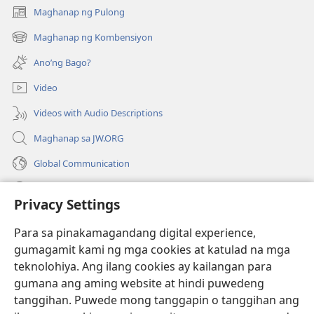
Maghanap ng Pulong
(may
bubukas
Maghanap ng Kombensiyon
(may
na
bubukas
bagong
Ano’ng Bago?
na
window)
bagong
Video
window)
Videos with Audio Descriptions
Maghanap sa JW.ORG
Global Communication
Help
Privacy Settings
Donasyon
(may
Para sa pinakamagandang digital experience,
bubukas
gumagamit kami ng mga cookies at katulad na mga
na
Watchtower ONLINE LIBRARY™
teknolohiya. Ang ilang cookies ay kailangan para
(may
bagong
gumana ang aming website at hindi puwedeng
bubukas
window)
®
JW Hub
na
tanggihan. Puwede mong tanggapin o tanggihan ang
(may
bagong
bubukas