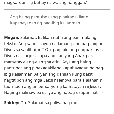
magkaroon ng buhay na walang hanggan.”
Ang haing pantubos ang pinakadakilang
kapahayagan ng pag-ibig kailanman
Megan:
Salamat. Balikan natin ang panimula ng
teksto. Ang sabi: “Gayon na lamang ang pag-ibig ng
Diyos sa sanlibutan.” Oo, pag-ibig ang nagpakilos sa
Diyos na isugo sa lupa ang kaniyang Anak para
mamatay alang-alang sa atin. Kaya ang haing
pantubos ang pinakadakilang kapahayagan ng pag-
ibig kailanman. At iyan ang dahilan kung bakit
nagtitipon ang mga Saksi ni Jehova para alalahanin
taon-taon ang anibersaryo ng kamatayan ni Jesus.
Naging malinaw ba sa iyo ang napag-usapan natin?
Shirley:
Oo. Salamat sa paliwanag mo.