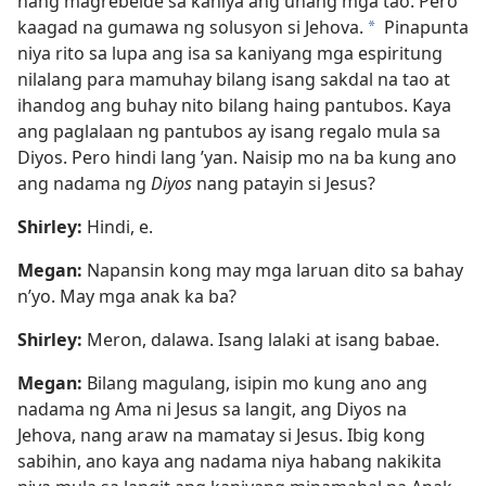
nang magrebelde sa kaniya ang unang mga tao. Pero
kaagad na gumawa ng solusyon si Jehova.
Pinapunta
*
niya rito sa lupa ang isa sa kaniyang mga espiritung
nilalang para mamuhay bilang isang sakdal na tao at
ihandog ang buhay nito bilang haing pantubos. Kaya
ang paglalaan ng pantubos ay isang regalo mula sa
Diyos. Pero hindi lang ’yan. Naisip mo na ba kung ano
ang nadama ng
Diyos
nang patayin si Jesus?
Shirley:
Hindi, e.
Megan:
Napansin kong may mga laruan dito sa bahay
n’yo. May mga anak ka ba?
Shirley:
Meron, dalawa. Isang lalaki at isang babae.
Megan:
Bilang magulang, isipin mo kung ano ang
nadama ng Ama ni Jesus sa langit, ang Diyos na
Jehova, nang araw na mamatay si Jesus. Ibig kong
sabihin, ano kaya ang nadama niya habang nakikita