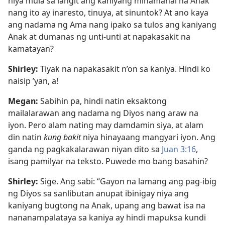
niya mula sa langit ang kaniyang minamahal na Anak
nang ito ay inaresto, tinuya, at sinuntok? At ano kaya
ang nadama ng Ama nang ipako sa tulos ang kaniyang
Anak at dumanas ng unti-unti at napakasakit na
kamatayan?
Shirley:
Tiyak na napakasakit n’on sa kaniya. Hindi ko
naisip ’yan, a!
Megan:
Sabihin pa, hindi natin eksaktong
mailalarawan ang nadama ng Diyos nang araw na
iyon. Pero alam nating may damdamin siya, at alam
din natin
kung bakit
niya hinayaang mangyari iyon. Ang
ganda ng pagkakalarawan niyan dito sa
Juan 3:16
,
isang pamilyar na teksto. Puwede mo bang basahin?
Shirley:
Sige. Ang sabi: “Gayon na lamang ang pag-ibig
ng Diyos sa sanlibutan anupat ibinigay niya ang
kaniyang bugtong na Anak, upang ang bawat isa na
nananampalataya sa kaniya ay hindi mapuksa kundi