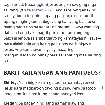
tagasunod. Nabanggit ni Jesus ang kahawig ng mga
salitang iyan sa
Mateo 20:28
. Ang sabi: “Ang Anak ng
tao ay dumating, hindi upang paglingkuran, kundi
upang maglingkod at ibigay ang kaniyang kaluluwa
bilang pantubos na kapalit ng marami.” Kaya iyan ang
dahilan kung bakit nagtitipon taon-taon ang mga
Saksi ni Jehova sa anibersaryo ng kamatayan ni Jesus—
para alalahanin ang haing pantubos na ibinigay ni
Jesus. Ang kamatayan niya ay maaaring
mangahulugan ng buhay para sa lahat ng masunuring
tao.
BAKIT KAILANGAN ANG PANTUBOS?
Shirley:
Naririnig ko sa mga tao na namatay raw si
Jesus para magkaroon tayo ng buhay. Pero
sa totoo
lang, hindi ko alam kung paano nangyari iyon.
Megan:
Sa bagay, hindi lang naman ikaw ang