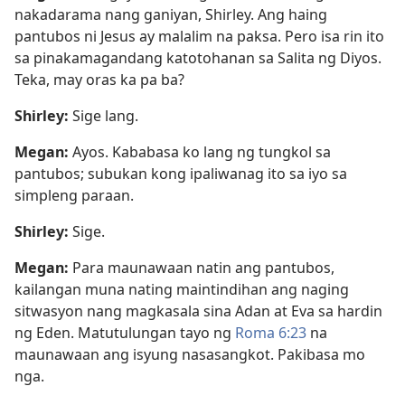
nakadarama nang ganiyan, Shirley. Ang haing
pantubos ni Jesus ay malalim na paksa. Pero isa rin ito
sa pinakamagandang katotohanan sa Salita ng Diyos.
Teka, may oras ka pa ba?
Shirley:
Sige lang.
Megan:
Ayos. Kababasa ko lang ng tungkol sa
pantubos; subukan kong ipaliwanag ito sa iyo sa
simpleng paraan.
Shirley:
Sige.
Megan:
Para maunawaan natin ang pantubos,
kailangan muna nating maintindihan ang naging
sitwasyon nang magkasala sina Adan at Eva sa hardin
ng Eden. Matutulungan tayo ng
Roma 6:23
na
maunawaan ang isyung nasasangkot. Pakibasa mo
nga.