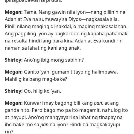
Megan:
Tama. Nang gawin nila iyon—nang piliin nina
Adan at Eva na sumuway sa Diyos—nagkasala sila.
Pinili nilang maging di-sakdal, o maging makasalanan.
Ang pagpiling iyon ay nagkaroon ng kapaha-pahamak
na resulta hindi lang para kina Adan at Eva kundi rin
naman sa lahat ng kanilang anak.
Shirley:
Ano’ng ibig mong sabihin?
Megan:
Ganito ’yan, gumamit tayo ng halimbawa.
Mahilig ka bang mag-bake?
Shirley:
Oo, hilig ko ’yan.
Megan:
Kunwari may bagong bili kang
pan,
at ang
ganda nito. Pero bago mo pa ito magamit, nahulog ito
at nayupi. Ano’ng mangyayari sa lahat ng tinapay na
ibe-bake mo sa
pan
na iyon? Hindi ba magkakayupi
rin?