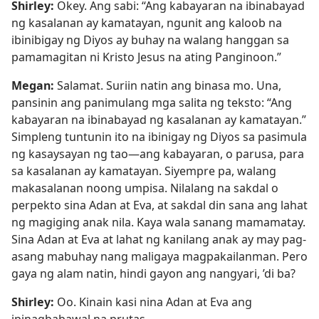
Shirley:
Okey. Ang sabi: “Ang kabayaran na ibinabayad
ng kasalanan ay kamatayan, ngunit ang kaloob na
ibinibigay ng Diyos ay buhay na walang hanggan sa
pamamagitan ni Kristo Jesus na ating Panginoon.”
Megan:
Salamat. Suriin natin ang binasa mo. Una,
pansinin ang panimulang mga salita ng teksto: “Ang
kabayaran na ibinabayad ng kasalanan ay kamatayan.”
Simpleng tuntunin ito na ibinigay ng Diyos sa pasimula
ng kasaysayan ng tao—ang kabayaran, o parusa, para
sa kasalanan ay kamatayan. Siyempre pa, walang
makasalanan noong umpisa. Nilalang na sakdal o
perpekto sina Adan at Eva, at sakdal din sana ang lahat
ng magiging anak nila. Kaya wala sanang mamamatay.
Sina Adan at Eva at lahat ng kanilang anak ay may pag-
asang mabuhay nang maligaya magpakailanman. Pero
gaya ng alam natin, hindi gayon ang nangyari, ’di ba?
Shirley:
Oo. Kinain kasi nina Adan at Eva ang
ipinagbabawal na prutas.