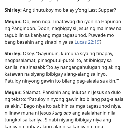
Shirley:
Ang tinutukoy mo ba ay y’ong Last Supper?
Megan:
Oo, iyon nga. Tinatawag din iyon na Hapunan
ng Panginoon. Doon, nagbigay si Jesus ng malinaw na
tagubilin sa kaniyang mga tagasunod. Puwede mo
bang basahin ang sinabi niya sa
Lucas 22:19
?
Shirley:
Okey. “Gayundin, kumuha siya ng tinapay,
nagpasalamat, pinagputul-putol ito, at ibinigay sa
kanila, na sinasabi: ‘Ito ay nangangahulugan ng aking
katawan na siyang ibibigay alang-alang sa inyo.
Patuloy ninyong gawin ito bilang pag-alaala sa akin.’”
Megan:
Salamat. Pansinin ang iniutos ni Jesus sa dulo
ng teksto: “Patuloy ninyong gawin ito bilang pag-alaala
sa akin.” Bago niya ito sabihin sa mga tagasunod niya,
nilinaw muna ni Jesus
kung ano
ang aalalahanin nila
tungkol sa kaniya. Sinabi niyang ibibigay niya ang
kaniyang buhay alang-alang sa kaniyang mga