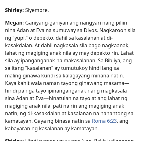
Shirley:
Siyempre.
Megan:
Ganiyang-ganiyan ang nangyari nang piliin
nina Adan at Eva na sumuway sa Diyos. Nagkaroon sila
ng “yupi,” o depekto, dahil sa kasalanan at di-
kasakdalan. At dahil nagkasala sila bago nagkaanak,
lahat ng magiging anak nila ay may depekto rin. Lahat
sila ay ipanganganak na makasalanan. Sa Bibliya, ang
salitang “kasalanan” ay tumutukoy hindi lang sa
maling ginawa kundi sa kalagayang minana natin.
Kaya kahit wala naman tayong ginawang masama—
hindi pa nga tayo ipinanganganak nang magkasala
sina Adan at Eva—hinatulan na tayo at ang lahat ng
magiging anak nila, pati na rin ang magiging anak
natin, ng di-kasakdalan at kasalanan na hahantong sa
kamatayan. Gaya ng binasa natin sa
Roma 6:23
, ang
kabayaran ng kasalanan ay kamatayan.
Shirley:
Hindi naman yata tama ’yon. Bakit kailangang