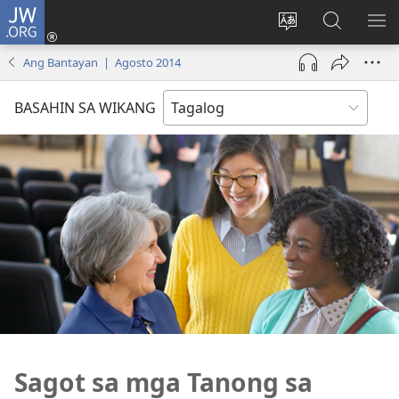
JW.ORG
Mag-
log
Baguhin
Maghana
IPA
In
ang
sa
AN
Ang Bantayan | Agosto 2014
(may
wika
JW.ORG
ME
bubukas
ng
BASAHIN SA WIKANG
na
site
bagong
window)
Sagot sa mga Tanong sa