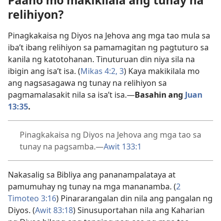
Paano mo makikilala ang tunay na
relihiyon?
Pinagkakaisa ng Diyos na Jehova ang mga tao mula sa
iba’t ibang relihiyon sa pamamagitan ng pagtuturo sa
kanila ng katotohanan. Tinuturuan din niya sila na
ibigin ang isa’t isa. (
Mikas 4:2, 3
) Kaya makikilala mo
ang nagsasagawa ng tunay na relihiyon sa
pagmamalasakit nila sa isa’t isa.​—
Basahin ang
Juan
13:35
.
Pinagkakaisa ng Diyos na Jehova ang mga tao sa
tunay na pagsamba.​—
Awit 133:1
Nakasalig sa Bibliya ang pananampalataya at
pamumuhay ng tunay na mga mananamba. (
2
Timoteo 3:16
) Pinararangalan din nila ang pangalan ng
Diyos. (
Awit 83:18
) Sinusuportahan nila ang Kaharian