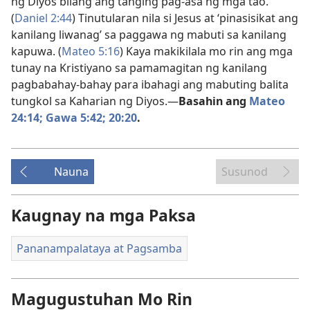
ng Diyos bilang ang tanging pag-asa ng mga tao.
(
Daniel 2:44
) Tinutularan nila si Jesus at ‘pinasisikat ang
kanilang liwanag’ sa paggawa ng mabuti sa kanilang
kapuwa. (
Mateo 5:16
) Kaya makikilala mo rin ang mga
tunay na Kristiyano sa pamamagitan ng kanilang
pagbabahay-bahay para ibahagi ang mabuting balita
tungkol sa Kaharian ng Diyos.​—
Basahin ang
Mateo
24:14;
Gawa 5:42;
20:20
.
Nauna
Susunod
Kaugnay na mga Paksa
Pananampalataya at Pagsamba
Magugustuhan Mo Rin