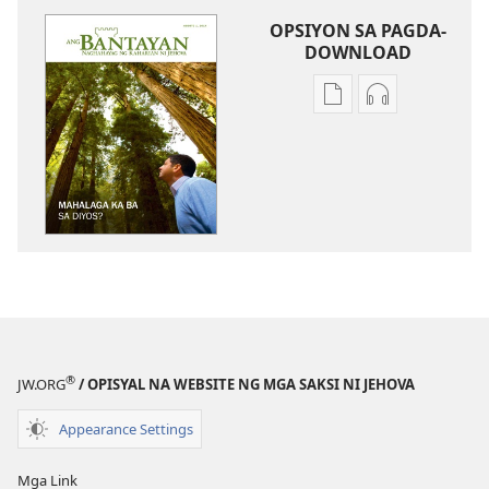
OPSIYON SA PAGDA-
DOWNLOAD
Opsiyon
Opsiyon
sa
sa
pagda-
pagda-
download
download
ng
ng
publikasyon
audio
ANG
ANG
BANTAYAN
BANTAYAN
Mahalaga
Mahalaga
Ka
Ka
ba
ba
®
JW.ORG
/ OPISYAL NA WEBSITE NG MGA SAKSI NI JEHOVA
sa
sa
Diyos?
Diyos?
Appearance Settings
Mga Link