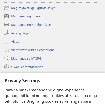
Mag-request ng Pupunta sa Iyo
Maghanap ng Pulong
(may
bubukas
Maghanap ng Kombensiyon
(may
na
bubukas
bagong
Ano’ng Bago?
na
window)
bagong
Video
window)
Videos with Audio Descriptions
Maghanap sa JW.ORG
Global Communication
Help
Privacy Settings
Donasyon
(may
Para sa pinakamagandang digital experience,
bubukas
gumagamit kami ng mga cookies at katulad na mga
na
Watchtower ONLINE LIBRARY™
teknolohiya. Ang ilang cookies ay kailangan para
(may
bagong