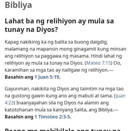
Bibliya
Lahat ba ng relihiyon ay mula sa
tunay na Diyos?
Kapag nakikinig ka ng balita sa buong daigdig,
malamang na mapansin mong ginagamit kung minsan
ang relihiyon sa paggawa ng masama. Hindi lahat ng
relihiyon ay mula sa tunay na Diyos. (
Mateo 7:15
) Oo,
karamihan sa mga tao ay nailigaw ng relihiyon.​—
Basahin ang
1 Juan 5:19
.
Gayunman, nakikita ng Diyos ang taimtim na mga tao
na gustong gawin kung ano ang mabuti at tama. (
Juan
4:23
) Inaanyayahan sila ng Diyos na alamin ang
katotohanan mula sa kaniyang Salita, ang Bibliya.​—
Basahin ang
1 Timoteo 2:3-5
.