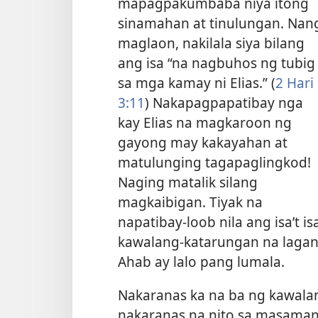
mapagpakumbaba niya itong
sinamahan at tinulungan. Nan
maglaon, nakilala siya bilang
ang isa “na nagbuhos ng tubig
sa mga kamay ni Elias.” (
2 Hari
3:11
) Nakapagpapatibay nga
kay Elias na magkaroon ng
gayong may kakayahan at
matulunging tagapaglingkod!
Naging matalik silang
magkaibigan. Tiyak na
napatibay-loob nila ang isa’t 
kawalang-katarungan na lagan
Ahab ay lalo pang lumala.
Nakaranas ka na ba ng kawala
nakaranas na nito sa masaman