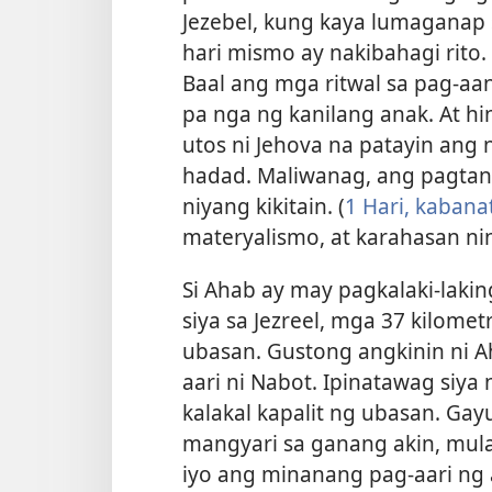
Jezebel, kung kaya lumaganap 
hari mismo ay nakibahagi rito. 
Baal ang mga ritwal sa pag-aan
pa nga ng kanilang anak. At hi
utos ni Jehova na patayin ang 
hadad. Maliwanag, ang pagtan
niyang kikitain. (
1 Hari, kabana
materyalismo, at karahasan nin
Si Ahab ay may pagkalaki-lakin
siya sa Jezreel, mga 37 kilomet
ubasan. Gustong angkinin ni A
aari ni Nabot. Ipinatawag siya 
kalakal kapalit ng ubasan. Ga
mangyari sa ganang akin, mula
iyo ang minanang pag-aari ng 