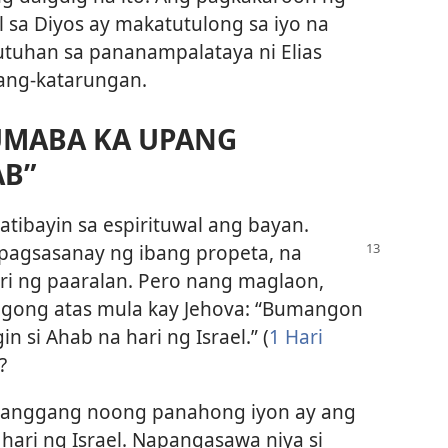
sa Diyos ay makatutulong sa iyo na
utuhan sa pananampalataya ni Elias
ang-katarungan.
UMABA KA UPANG
AB”
 patibayin sa espirituwal ang bayan.
pagsasanay ng ibang propeta, na
uri ng paaralan. Pero nang maglaon,
bagong atas mula kay Jehova: “Bumangon
 si Ahab na hari ng Israel.” (
1 Hari
?
 hanggang noong panahong iyon ay ang
ari ng Israel. Napangasawa niya si