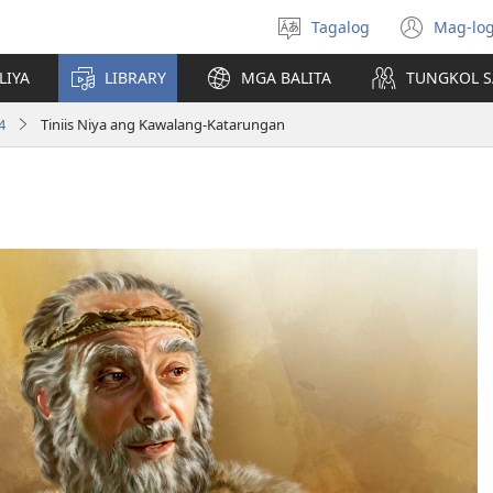
Tagalog
Mag-log
Pumili
(may
ng
bub
LIYA
LIBRARY
MGA BALITA
TUNGKOL S
wika
na
bag
4
Tiniis Niya ang Kawalang-Katarungan
wind