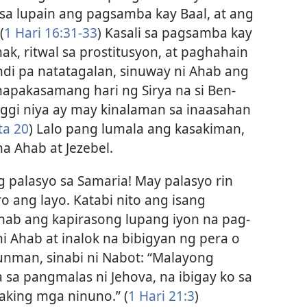
sa lupain ang pagsamba kay Baal, at ang
(
1 Hari 16:31-33
) Kasali sa pagsamba kay
ak, ritwal sa prostitusyon, at paghahain
ndi pa natatagalan, sinuway ni Ahab ang
napakasamang hari ng Sirya na si Ben-
ggi niya ay may kinalaman sa inaasahan
ta 20
) Lalo pang lumala ang kasakiman,
a Ahab at Jezebel.
g palasyo sa Samaria! May palasyo rin
ro ang layo. Katabi nito ang isang
hab ang kapirasong lupang iyon na pag-
ni Ahab at inalok na bibigyan ng pera o
yunman, sinabi ni Nabot: “Malayong
 sa pangmalas ni Jehova, na ibigay ko sa
aking mga ninuno.” (
1 Hari 21:3
)