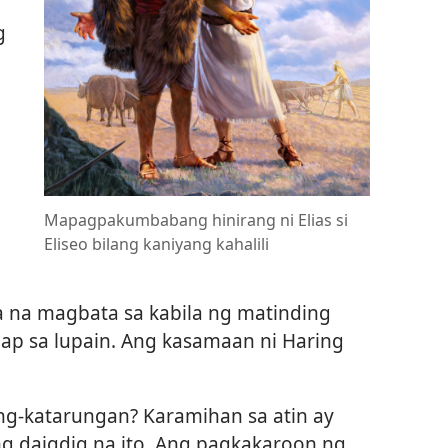
g
Mapagpakumbabang hinirang ni Elias si
Eliseo bilang kaniyang kahalili
isa na magbata sa kabila ng matinding
ap sa lupain. Ang kasamaan ni Haring
ng-katarungan? Karamihan sa atin ay
g daigdig na ito. Ang pagkakaroon ng