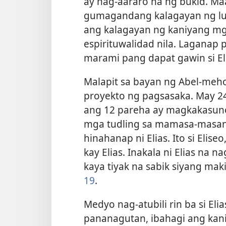
ay nag-aararo na ng bukid. Ma
gumagandang kalagayan ng lup
ang kalagayan ng kaniyang m
espirituwalidad nila. Laganap 
marami pang dapat gawin si El
Malapit sa bayan ng Abel-mehol
proyekto ng pagsasaka. May 2
ang 12 pareha ay magkakasun
mga tudling sa mamasa-masang 
hinahanap ni Elias. Ito si Eliseo
kay Elias. Inakala ni Elias na n
kaya tiyak na sabik siyang maki
19
.
Medyo nag-atubili rin ba si Elia
pananagutan, ibahagi ang kani