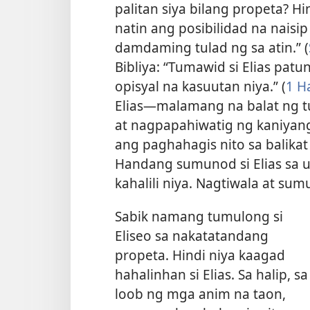
palitan siya bilang propeta? H
natin ang posibilidad na naisip 
damdaming tulad ng sa atin.” (
Bibliya: “Tumawid si Elias patu
opisyal na kasuutan niya.” (
1 H
Elias​—malamang na balat ng t
at nagpapahiwatig ng kaniyang
ang paghahagis nito sa balika
Handang sumunod si Elias sa ut
kahalili niya. Nagtiwala at sum
Sabik namang tumulong si
Eliseo sa nakatatandang
propeta. Hindi niya kaagad
hahalinhan si Elias. Sa halip, sa
loob ng mga anim na taon,