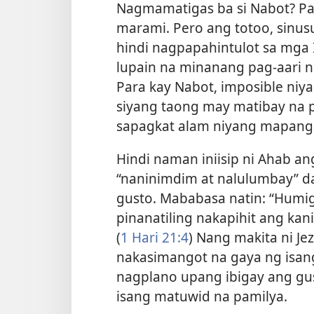
Nagmamatigas ba si Nabot? Pad
marami. Pero ang totoo, sinus
hindi nagpapahintulot sa mga 
lupain na minanang pag-aari ng
Para kay Nabot, imposible niya
siyang taong may matibay na p
sapagkat alam niyang mapanga
Hindi naman iniisip ni Ahab an
“naninimdim at nalulumbay” da
gusto. Mababasa natin: “Humig
pinanatiling nakapihit ang kan
(
1 Hari 21:4
) Nang makita ni J
nakasimangot na gaya ng isan
nagplano upang ibigay ang gust
isang matuwid na pamilya.