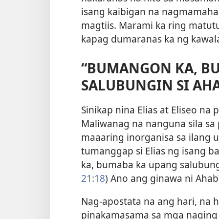
isang kaibigan na nagmamahal 
magtiis. Marami ka ring matut
kapag dumaranas ka ng kawal
“BUMANGON KA, B
SALUBUNGIN SI AH
Sinikap nina Elias at Eliseo na
Maliwanag na nanguna sila sa
maaaring inorganisa sa ilang 
tumanggap si Elias ng isang 
ka, bumaba ka upang salubungin
21:18
) Ano ang ginawa ni Ahab
Nag-apostata na ang hari, na
pinakamasama sa mga naging h