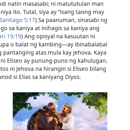
indi natin masasabi; ni matututulan man
niya ito. Tutal, siya ay “isang taong may
Santiago 5:17
) Sa paanuman, sinasabi ng
ngo sa kaniya at inihagis sa kaniya ang
ari 19:19
) Ang opisyal na kasuutan ni
upa o balat ng kambing—​ay ibinabalabal
 pantanging atas mula kay Jehova. Kaya
t ni Eliseo ay punung-puno ng kahulugan.
os ni Jehova na hirangin si Eliseo bilang
unod si Elias sa kaniyang Diyos.