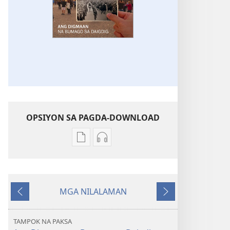
OPSIYON SA PAGDA-DOWNLOAD
Opsiyon
Opsiyon
sa
sa
pagda-
pagda-
download
download
MGA NILALAMAN
ng
ng
Nauna
Susunod
publikasyon
audio
ANG
ANG
TAMPOK NA PAKSA
BANTAYAN
BANTAYAN