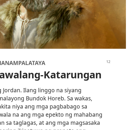
NANAMPALATAYA
 Kawalang-Katarungan
 Jordan. Ilang linggo na siyang
 malayong Bundok Horeb. Sa wakas,
 nakita niya ang mga pagbabago sa
wawala na ang mga epekto ng mahabang
an sa taglagas, at ang mga magsasaka