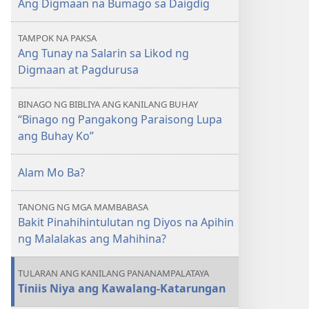
Ang Digmaan na Bumago sa Daigdig
Ang
Ang
Digmaan
Digmaan
TAMPOK NA PAKSA
na
na
Ang Tunay na Salarin sa Likod ng
Bumago
Bumago
Digmaan at Pagdurusa
sa
sa
Daigdig
Daigdig
BINAGO NG BIBLIYA ANG KANILANG BUHAY
“Binago ng Pangakong Paraisong Lupa
ang Buhay Ko”
Alam Mo Ba?
TANONG NG MGA MAMBABASA
Bakit Pinahihintulutan ng Diyos na Apihin
ng Malalakas ang Mahihina?
TULARAN ANG KANILANG PANANAMPALATAYA
Tiniis Niya ang Kawalang-Katarungan