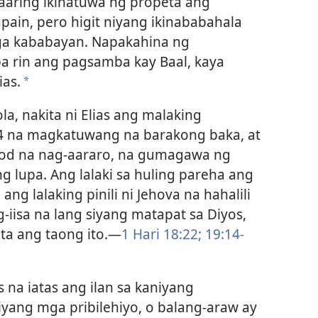
aaring ikinatuwa ng propeta ang
ain, pero higit niyang ikinababahala
ga kababayan. Napakahina ng
pa rin ang pagsamba kay Baal, kaya
ias.
*
a, nakita ni Elias ang malaking
4 na magkatuwang na barakong baka, at
od na nag-aararo, na gumagawa ng
lupa. Ang lalaki sa huling pareha ang
, ang lalaking pinili ni Jehova na hahalili
ag-iisa na lang siyang matapat sa Diyos,
ta ang taong ito.​—
1 Hari 18:22;
19:14-
s na iatas ang ilan sa kaniyang
yang mga pribilehiyo, o balang-araw ay