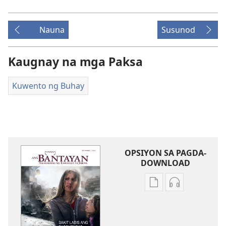
Nauna
Susunod
Kaugnay na mga Paksa
Kuwento ng Buhay
OPSIYON SA PAGDA-
DOWNLOAD
Opsiyon
Opsiyon
sa
sa
pagda-
pagda-
download
download