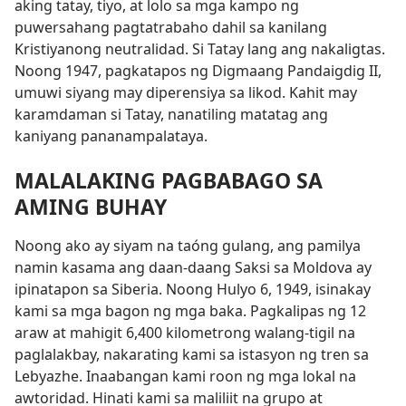
aking tatay, tiyo, at lolo sa mga kampo ng
puwersahang pagtatrabaho dahil sa kanilang
Kristiyanong neutralidad. Si Tatay lang ang nakaligtas.
Noong 1947, pagkatapos ng Digmaang Pandaigdig II,
umuwi siyang may diperensiya sa likod. Kahit may
karamdaman si Tatay, nanatiling matatag ang
kaniyang pananampalataya.
MALALAKING PAGBABAGO SA
AMING BUHAY
Noong ako ay siyam na taóng gulang, ang pamilya
namin kasama ang daan-daang Saksi sa Moldova ay
ipinatapon sa Siberia. Noong Hulyo 6, 1949, isinakay
kami sa mga bagon ng mga baka. Pagkalipas ng 12
araw at mahigit 6,400 kilometrong walang-tigil na
paglalakbay, nakarating kami sa istasyon ng tren sa
Lebyazhe. Inaabangan kami roon ng mga lokal na
awtoridad. Hinati kami sa maliliit na grupo at