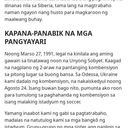
dinanas nila sa Siberia, tama lang na magtrabaho
naman ngayon nang husto para magkaroon ng
maalwang buhay.
KAPANA-PANABIK NA MGA
PANGYAYARI
Noong Marso 27, 1991, legal na kinilala ang aming
gawain sa tinatawag noon na Unyong Sobyet. Kaagad
na nagplano ng 2-araw na pantanging kombensiyon
sa pitong lugar sa buong bansa. Sa Odessa, Ukraine
kami dadalo ng kombensiyon, na nakaiskedyul noong
Agosto 24. Isang buwan bago nito, pumunta ako roon
para tumulong sa paghahanda ng kombensiyon sa
isang malaking istadyum ng soccer.
Yamang inaabot kami ng gabi sa pagtatrabaho,
madalas na natutulog kami sa mga bangkô ng
istadyum. Grupu-grupo ng mga sister ang naglinis sa