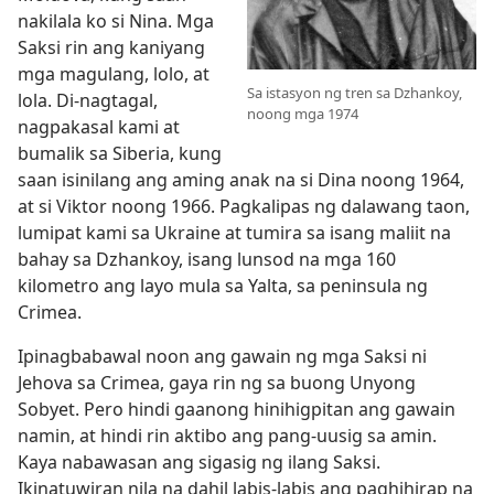
nakilala ko si Nina. Mga
Saksi rin ang kaniyang
mga magulang, lolo, at
Sa istasyon ng tren sa Dzhankoy,
lola. Di-nagtagal,
noong mga 1974
nagpakasal kami at
bumalik sa Siberia, kung
saan isinilang ang aming anak na si Dina noong 1964,
at si Viktor noong 1966. Pagkalipas ng dalawang taon,
lumipat kami sa Ukraine at tumira sa isang maliit na
bahay sa Dzhankoy, isang lunsod na mga 160
kilometro ang layo mula sa Yalta, sa peninsula ng
Crimea.
Ipinagbabawal noon ang gawain ng mga Saksi ni
Jehova sa Crimea, gaya rin ng sa buong Unyong
Sobyet.
Pero hindi gaanong hinihigpitan ang gawain
namin, at hindi rin aktibo ang pang-uusig sa amin.
Kaya nabawasan ang sigasig ng ilang Saksi.
Ikinatuwiran nila na dahil labis-labis ang paghihirap na