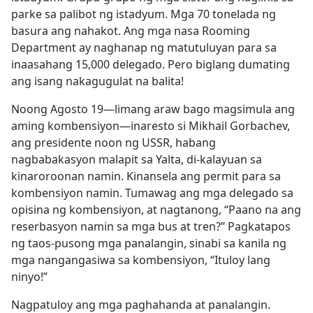
parke sa palibot ng istadyum. Mga 70 tonelada ng
basura ang nahakot. Ang mga nasa Rooming
Department ay naghanap ng matutuluyan para sa
inaasahang 15,000 delegado. Pero biglang dumating
ang isang nakagugulat na balita!
Noong Agosto 19
—limang araw bago magsimula ang
aming kombensiyon
—inaresto si Mikhail Gorbachev,
ang presidente noon ng USSR, habang
nagbabakasyon malapit sa Yalta, di-kalayuan sa
kinaroroonan namin. Kinansela ang permit para sa
kombensiyon namin. Tumawag ang mga delegado sa
opisina ng kombensiyon, at nagtanong, “Paano na ang
reserbasyon namin sa mga bus at tren?” Pagkatapos
ng taos-pusong mga panalangin, sinabi sa kanila ng
mga nangangasiwa sa kombensiyon, “Ituloy lang
ninyo!”
Nagpatuloy ang mga paghahanda at panalangin.