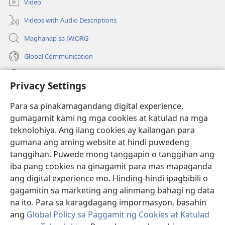
Video
window)
Videos with Audio Descriptions
Maghanap sa JW.ORG
Global Communication
Help
Privacy Settings
Donasyon
(may
Para sa pinakamagandang digital experience,
bubukas
gumagamit kami ng mga cookies at katulad na mga
na
Watchtower ONLINE LIBRARY™
teknolohiya. Ang ilang cookies ay kailangan para
(may
bagong
gumana ang aming website at hindi puwedeng
bubukas
window)
®
JW Hub
na
tanggihan. Puwede mong tanggapin o tanggihan ang
(may
bagong
bubukas
iba pang cookies na ginagamit para mas mapaganda
window)
®
JW Library
na
ang digital experience mo. Hinding-hindi ipagbibili o
bagong
gagamitin sa marketing ang alinmang bahagi ng data
window)
®
Watchtower Library
na ito. Para sa karagdagang impormasyon, basahin
ang
Global Policy sa Paggamit ng Cookies at Katulad