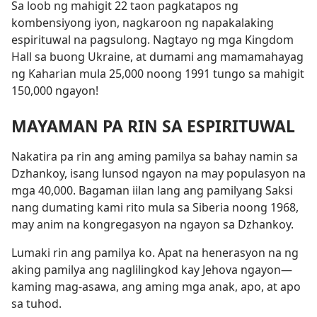
Sa loob ng mahigit 22 taon pagkatapos ng
kombensiyong iyon, nagkaroon ng napakalaking
espirituwal na pagsulong. Nagtayo ng mga Kingdom
Hall sa buong Ukraine, at dumami ang mamamahayag
ng Kaharian mula 25,000 noong 1991 tungo sa mahigit
150,000 ngayon!
MAYAMAN PA RIN SA ESPIRITUWAL
Nakatira pa rin ang aming pamilya sa bahay namin sa
Dzhankoy, isang lunsod ngayon na may populasyon na
mga 40,000. Bagaman iilan lang ang pamilyang Saksi
nang dumating kami rito mula sa Siberia noong 1968,
may anim na kongregasyon na ngayon sa Dzhankoy.
Lumaki rin ang pamilya ko. Apat na henerasyon na ng
aking pamilya ang naglilingkod kay Jehova ngayon
—
kaming mag-asawa, ang aming mga anak, apo, at apo
sa tuhod.