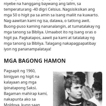
niyebe na hanggang baywang ang lalim, sa
temperaturang -40 digri Celsius. Nagsisiksikan ang
mga 50 o higit pa sa amin sa isang maliit na kuwarto.
Nag-aawitan kami ng isa, dalawa, o tatlong awit.
Buong-puso kaming nananalangin, at tumatalakay ng
mga tanong sa Bibliya. Umaabot ito ng isang oras o
higit pa. Pagkatapos, aawit pa kami at tatalakay ng
mga tanong sa Bibliya. Talagang nakapagpapatibay
iyon ng pananampalataya!
MGA BAGONG HAMON
Pagsapit ng 1960,
binigyan ng higit na
kalayaan ang mga
ipinatapong Saksi.
Bagaman mahirap kami,
nakapunta ako sa
Moldova, kung saan