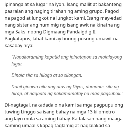
ipinangalat sa lugar na iyon. Isang maliit at bakanteng
paaralan ang naging tirahan ng aming grupo. Pagod
na pagod at lungkot na lungkot kami. Isang may-edad
nang sister ang humimig ng isang awit na kinatha ng
mga Saksi noong Digmaang Pandaigdig II.
Pagkatapos, lahat kami ay buong-pusong umawit na
kasabay niya:
“Napakaraming kapatid ang ipinatapon sa malalayong
lugar.
Dinala sila sa hilaga at sa silangan.
Dahil ginawa nila ang atas ng Diyos, dumanas sila ng
hirap, at nagbata ng nakamamatay na mga pagsubok.”
Di-nagtagal, nakadadalo na kami sa mga pagpupulong
tuwing Linggo sa isang bahay na mga 13 kilometro
ang layo mula sa aming bahay. Kadalasan nang maaga
kaming umaalis kapag taglamig at naglalakad sa