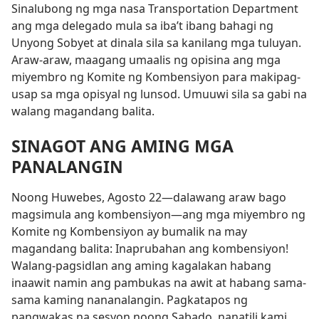
Sinalubong ng mga nasa Transportation Department
ang mga delegado mula sa iba’t ibang bahagi ng
Unyong Sobyet at dinala sila sa kanilang mga tuluyan.
Araw-araw, maagang umaalis ng opisina ang mga
miyembro ng Komite ng Kombensiyon para makipag-
usap sa mga opisyal ng lunsod. Umuuwi sila sa gabi na
walang magandang balita.
SINAGOT ANG AMING MGA
PANALANGIN
Noong Huwebes, Agosto 22
—dalawang araw bago
magsimula ang kombensiyon
—ang mga miyembro ng
Komite ng Kombensiyon ay bumalik na may
magandang balita: Inaprubahan ang kombensiyon!
Walang-pagsidlan ang aming kagalakan habang
inaawit namin ang pambukas na awit at habang sama-
sama kaming nananalangin. Pagkatapos ng
pangwakas na sesyon noong Sabado, nanatili kami