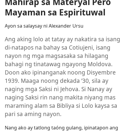
Mahirap sa Materyal Pero
Mayaman sa Espirituwal
Ayon sa salaysay ni Alexander Ursu
Ang aking lolo at tatay ay nakatira sa isang
di-natapos na bahay sa Cotiujeni, isang
nayon ng mga magsasaka sa hilagang
bahagi ng tinatawag ngayong Moldova.
Doon ako ipinanganak noong Disyembre
1939. Maaga noong dekada ’30, sila ay
naging mga Saksi ni Jehova. Si Nanay ay
naging Saksi rin nang makita niyang mas
maraming alam sa Bibliya si Lolo kaysa sa
pari sa aming nayon.
Nang ako ay tatlong taóng gulang, ipinatapon ang