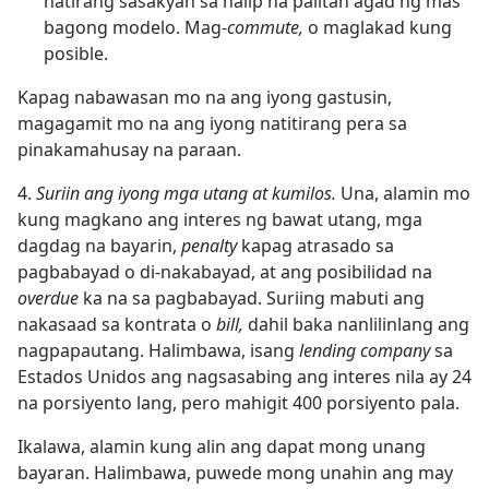
natirang sasakyan sa halip na palitan agad ng mas
bagong modelo. Mag-
commute,
o maglakad kung
posible.
Kapag nabawasan mo na ang iyong gastusin,
magagamit mo na ang iyong natitirang pera sa
pinakamahusay na paraan.
4.
Suriin ang iyong mga utang at kumilos.
Una, alamin mo
kung magkano ang interes ng bawat utang, mga
dagdag na bayarin,
penalty
kapag atrasado sa
pagbabayad o di-nakabayad, at ang posibilidad na
overdue
ka na sa pagbabayad. Suriing mabuti ang
nakasaad sa kontrata o
bill,
dahil baka nanlilinlang ang
nagpapautang. Halimbawa, isang
lending company
sa
Estados Unidos ang nagsasabing ang interes nila ay 24
na porsiyento lang, pero mahigit 400 porsiyento pala.
Ikalawa, alamin kung alin ang dapat mong unang
bayaran. Halimbawa, puwede mong unahin ang may