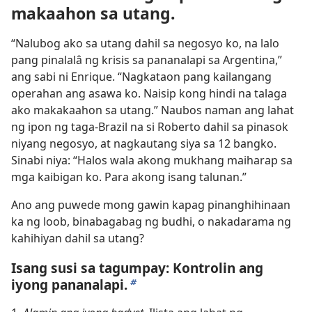
makaahon sa utang.
“Nalubog ako sa utang dahil sa negosyo ko, na lalo
pang pinalalâ ng krisis sa pananalapi sa Argentina,”
ang sabi ni Enrique. “Nagkataon pang kailangang
operahan ang asawa ko. Naisip kong hindi na talaga
ako makakaahon sa utang.” Naubos naman ang lahat
ng ipon ng taga-Brazil na si Roberto dahil sa pinasok
niyang negosyo, at nagkautang siya sa 12 bangko.
Sinabi niya: “Halos wala akong mukhang maiharap sa
mga kaibigan ko. Para akong isang talunan.”
Ano ang puwede mong gawin kapag pinanghihinaan
ka ng loob, binabagabag ng budhi, o nakadarama ng
kahihiyan dahil sa utang?
Isang susi sa tagumpay: Kontrolin ang
iyong pananalapi.
b