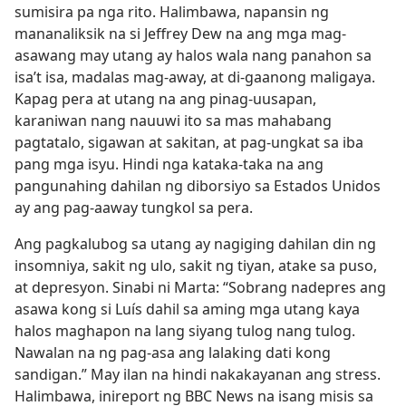
sumisira pa nga rito. Halimbawa, napansin ng
mananaliksik na si Jeffrey Dew na ang mga mag-
asawang may utang ay halos wala nang panahon sa
isa’t isa, madalas mag-away, at di-gaanong maligaya.
Kapag pera at utang na ang pinag-uusapan,
karaniwan nang nauuwi ito sa mas mahabang
pagtatalo, sigawan at sakitan, at pag-ungkat sa iba
pang mga isyu. Hindi nga kataka-taka na ang
pangunahing dahilan ng diborsiyo sa Estados Unidos
ay ang pag-aaway tungkol sa pera.
Ang pagkalubog sa utang ay nagiging dahilan din ng
insomniya, sakit ng ulo, sakit ng tiyan, atake sa puso,
at depresyon. Sinabi ni Marta: “Sobrang nadepres ang
asawa kong si Luís dahil sa aming mga utang kaya
halos maghapon na lang siyang tulog nang tulog.
Nawalan na ng pag-asa ang lalaking dati kong
sandigan.” May ilan na hindi nakakayanan ang stress.
Halimbawa, inireport ng BBC News na isang misis sa