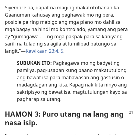
Siyempre pa, dapat na maging makatotohanan ka.
Gaanuman kahusay ang paghawak mo ng pera,
posible pa ring mabigo ang mga plano mo dahil sa
mga bagay na hindi mo kontrolado, yamang ang pera
ay “gumagawa . . . ng mga pakpak para sa kaniyang
sarili na tulad ng sa agila at lumilipad patungo sa
langit.”​—
Kawikaan 23:4, 5
.
SUBUKAN ITO:
Pagkagawa mo ng badyet ng
pamilya, pag-usapan kung paano makatutulong
ang bawat isa para mabawasan ang gastusin o
madagdagan ang kita. Kapag nakikita ninyo ang
sakripisyo ng bawat isa, magtutulungan kayo sa
pagharap sa utang.
HAMON 3: Puro utang na lang ang
nasa isip.