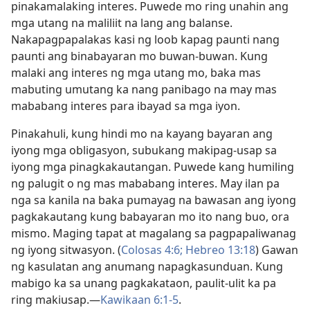
pinakamalaking interes. Puwede mo ring unahin ang
mga utang na maliliit na lang ang balanse.
Nakapagpapalakas kasi ng loob kapag paunti nang
paunti ang binabayaran mo buwan-buwan. Kung
malaki ang interes ng mga utang mo, baka mas
mabuting umutang ka nang panibago na may mas
mababang interes para ibayad sa mga iyon.
Pinakahuli, kung hindi mo na kayang bayaran ang
iyong mga obligasyon, subukang makipag-usap sa
iyong mga pinagkakautangan. Puwede kang humiling
ng palugit o ng mas mababang interes. May ilan pa
nga sa kanila na baka pumayag na bawasan ang iyong
pagkakautang kung babayaran mo ito nang buo, ora
mismo. Maging tapat at magalang sa pagpapaliwanag
ng iyong sitwasyon. (
Colosas 4:6;
Hebreo 13:18
) Gawan
ng kasulatan ang anumang napagkasunduan. Kung
mabigo ka sa unang pagkakataon, paulit-ulit ka pa
ring makiusap.​—
Kawikaan 6:1-5
.