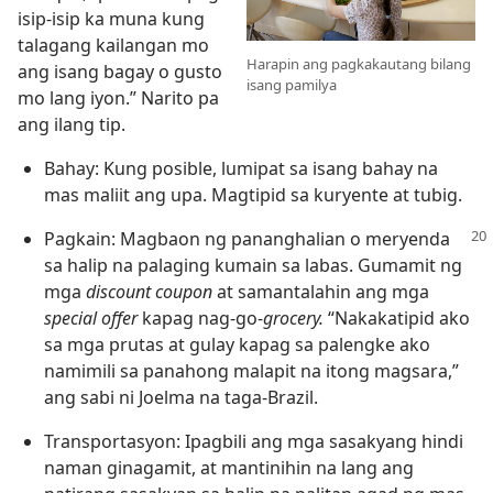
isip-isip ka muna kung
talagang kailangan mo
Harapin ang pagkakautang bilang
ang isang bagay o gusto
isang pamilya
mo lang iyon.” Narito pa
ang ilang tip.
Bahay: Kung posible, lumipat sa isang bahay na
mas maliit ang upa. Magtipid sa kuryente at tubig.
Pagkain: Magbaon ng pananghalian o
meryenda
sa halip na palaging kumain sa labas. Gumamit ng
mga
discount coupon
at samantalahin ang mga
special offer
kapag nag-go-
grocery.
“Nakakatipid ako
sa mga prutas at gulay kapag sa palengke ako
namimili sa panahong malapit na itong magsara,”
ang sabi ni Joelma na taga-Brazil.
Transportasyon: Ipagbili ang mga sasakyang hindi
naman ginagamit, at mantinihin na lang ang