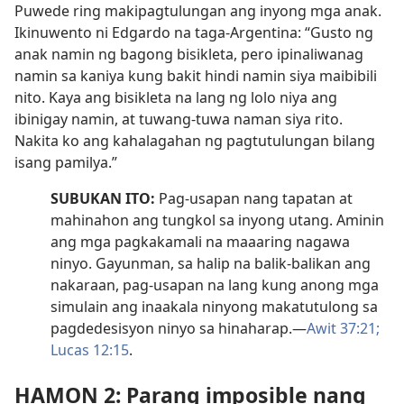
Puwede ring makipagtulungan ang inyong mga anak.
Ikinuwento ni Edgardo na taga-Argentina: “Gusto ng
anak namin ng bagong bisikleta, pero ipinaliwanag
namin sa kaniya kung bakit hindi namin siya maibibili
nito. Kaya ang bisikleta na lang ng lolo niya ang
ibinigay namin, at tuwang-tuwa naman siya rito.
Nakita ko ang kahalagahan ng pagtutulungan bilang
isang pamilya.”
SUBUKAN ITO:
Pag-usapan nang tapatan at
mahinahon ang tungkol sa inyong utang. Aminin
ang mga pagkakamali na maaaring nagawa
ninyo. Gayunman, sa halip na balik-balikan ang
nakaraan, pag-usapan na lang kung anong mga
simulain ang inaakala ninyong makatutulong sa
pagdedesisyon ninyo sa hinaharap.​—
Awit 37:21;
Lucas 12:15
.
HAMON 2: Parang imposible nang