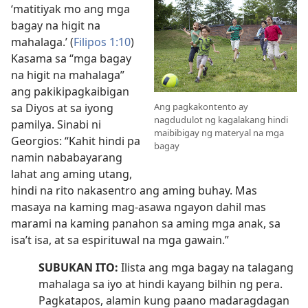
‘matitiyak mo ang mga
bagay na higit na
mahalaga.’ (
Filipos 1:10
)
Kasama sa “mga bagay
na higit na mahalaga”
ang pakikipagkaibigan
sa Diyos at sa iyong
Ang pagkakontento ay
nagdudulot ng kagalakang hindi
pamilya. Sinabi ni
maibibigay ng materyal na mga
Georgios: “Kahit hindi pa
bagay
namin nababayarang
lahat ang aming utang,
hindi na rito nakasentro ang aming buhay. Mas
masaya na kaming mag-asawa ngayon dahil mas
marami na kaming panahon sa aming mga anak, sa
isa’t isa, at sa espirituwal na mga gawain.”
SUBUKAN ITO:
Ilista ang mga bagay na talagang
mahalaga sa iyo at hindi kayang bilhin ng pera.
Pagkatapos, alamin kung paano madaragdagan