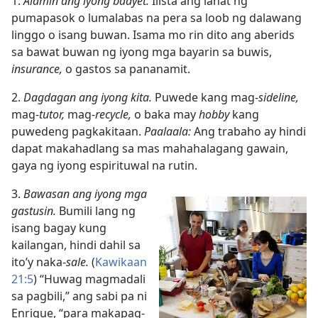
1.
Alamin ang iyong badyet.
Ilista ang lahat ng
pumapasok o lumalabas na pera sa loob ng dalawang
linggo o isang buwan. Isama mo rin dito ang aberids
sa bawat buwan ng iyong mga bayarin sa buwis,
insurance,
o gastos sa pananamit.
2.
Dagdagan ang iyong kita.
Puwede kang mag-
sideline,
mag-
tutor,
mag-
recycle,
o baka may
hobby
kang
puwedeng pagkakitaan.
Paalaala:
Ang trabaho ay hindi
dapat makahadlang sa mas mahahalagang gawain,
gaya ng iyong espirituwal na rutin.
3.
Bawasan ang iyong mga
gastusin.
Bumili lang ng
isang bagay kung
kailangan, hindi dahil sa
ito’y naka-
sale.
(
Kawikaan
21:5
) “Huwag magmadali
sa pagbili,” ang sabi pa ni
Enrique, “para makapag-