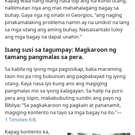
Kapag wala nang ibang nasa isip ang isa kundi utang,
nalilimutan niya ang mas mahahalagang bagay sa
buhay. Gaya nga ng sinabi ni Georgios, “ang naging
pinakamalaking problema namin ay na umikot na lang
sa mga utang ang aming buhay. Naisaisantabi tuloy
ang mga bagay na dapat unahin.”
Isang susi sa tagumpay: Magkaroon ng
tamang pangmalas sa pera.
Sa kabila ng iyong mga pagsisikap, baka maraming
taon mo pa ring bubunuin ang pagbabayad ng iyong
utang. Kaya nasa iyo kung ano ang magiging
pangmalas mo sa iyong kalagayan. Sa halip na puro
pera ang isipin, makabubuting sundin ang payo ng
Bibliya: “Sa pagkakaroon ng pagkain at pananamit,
magiging kontento na tayo sa mga bagay na ito.”​—
1 Timoteo 6:8
.
Kapag kontento ka,