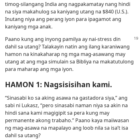
timog-silangang India ang nagpakamatay nang hindi
na siya makahulog sa kaniyang utang na $840 (U.S.).
Inutang niya ang perang iyon para ipagamot ang
kaniyang mga anak.
Paano kung ang inyong pamilya ay nai-stress din
dahil sa utang? Talakayin natin ang ilang karaniwang
hamon na kinakaharap ng mga mag-asawang may
utang at ang mga simulain sa Bibliya na makatutulong
para maharap ang mga iyon.
HAMON 1: Nagsisisihan kami.
“Sinasabi ko sa aking asawa na gastadora siya,” ang
sabi ni Lukasz, “pero sinasabi naman niya sa akin na
hindi sana kami magigipit sa pera kung may
permanente akong trabaho.” Paano kaya maiiwasan
ng mag-asawa na mapalayo ang loob nila sa isa’t isa
dahil sa utang?