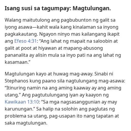
Isang susi sa tagumpay: Magtulungan.
Walang maitutulong ang pagbubunton ng galit sa
iyong asawa​—kahit wala kang kinalaman sa inyong
pagkakautang. Ngayon ninyo mas kailangang ikapit
ang
Efeso 4:31
: “Ang lahat ng mapait na saloobin at
galit at poot at hiyawan at mapang-abusong
pananalita ay alisin mula sa inyo pati na ang lahat ng
kasamaan.”
Magtulungan kayo at huwag mag-away. Sinabi ni
Stephanos kung paano sila nagtulungang mag-asawa:
“Itinuring namin na ang aming kaaway ay ang aming
utang.” Ang pagtutulungang iyan ay kaayon ng
Kawikaan 13:10
: “Sa mga nagsasanggunian ay may
karunungan.” Sa halip na solohin ang paglutas ng
problema sa utang, pag-usapan ito nang tapatan at
saka magtulungan.