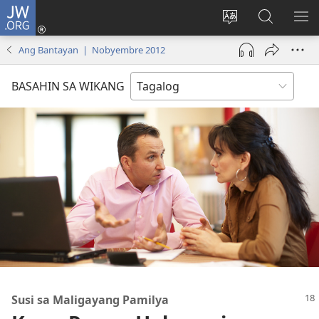
JW.ORG
Mag-
log
Baguhin
Maghana
IPA
In
ang
sa
AN
Ang Bantayan | Nobyembre 2012
(may
wika
JW.ORG
ME
bubukas
ng
BASAHIN SA WIKANG
na
site
bagong
window)
Susi sa Maligayang Pamilya