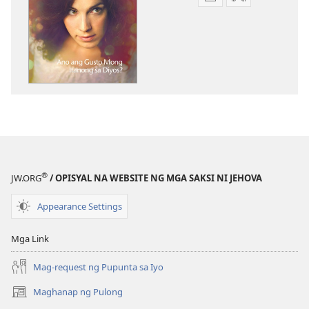
Opsiyon
Opsiyon
sa
sa
pagda-
pagda-
download
download
ng
ng
publikasyon
audio
ANG
ANG
BANTAYAN
BANTAYAN
Nobyembre 2012
Nobyembre 2
®
JW.ORG
/ OPISYAL NA WEBSITE NG MGA SAKSI NI JEHOVA
Appearance Settings
Mga Link
Mag-request ng Pupunta sa Iyo
Maghanap ng Pulong
(may