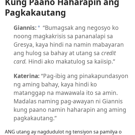
Kung Paano Haharapin ang
Pagkakautang
Giannis:
“Bumagsak ang negosyo ko
a
noong magkakrisis sa pananalapi sa
Gresya, kaya hindi na namin mabayaran
ang hulog sa bahay at utang sa
credit
card.
Hindi ako makatulog sa kaiisip.”
Katerina:
“Pag-ibig ang pinakapundasyon
ng aming bahay, kaya hindi ko
matanggap na mawawala ito sa amin.
Madalas naming pag-awayan ni Giannis
kung paano namin haharapin ang aming
pagkakautang.”
ANG utang ay nagdudulot ng tensiyon sa pamilya o