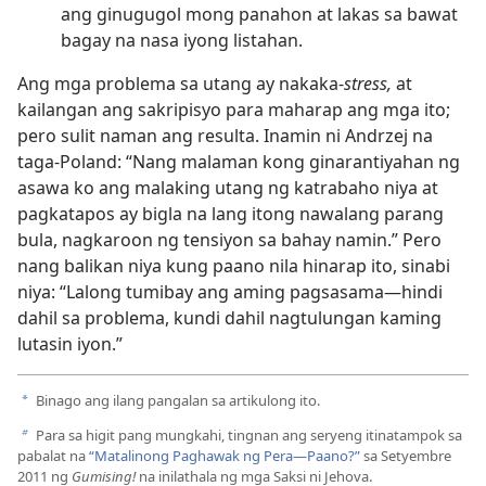
ang ginugugol mong panahon at lakas sa bawat
bagay na nasa iyong listahan.
Ang mga problema sa utang ay nakaka-
stress,
at
kailangan ang sakripisyo para maharap ang mga ito;
pero sulit naman ang resulta. Inamin ni Andrzej na
taga-Poland: “Nang malaman kong ginarantiyahan ng
asawa ko ang malaking utang ng katrabaho niya at
pagkatapos ay bigla na lang itong nawalang parang
bula, nagkaroon ng tensiyon sa bahay namin.” Pero
nang balikan niya kung paano nila hinarap ito, sinabi
niya: “Lalong tumibay ang aming pagsasama​—hindi
dahil sa problema, kundi dahil nagtulungan kaming
lutasin iyon.”
Binago ang ilang pangalan sa artikulong ito.
a
Para sa higit pang mungkahi, tingnan ang seryeng itinatampok sa
b
pabalat na
“Matalinong Paghawak ng Pera​—Paano?”
sa Setyembre
2011 ng
Gumising!
na inilathala ng mga Saksi ni Jehova.