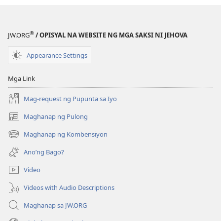
Oktubre 2012
Oktubre 201
®
JW.ORG
/ OPISYAL NA WEBSITE NG MGA SAKSI NI JEHOVA
Appearance Settings
Mga Link
Mag-request ng Pupunta sa Iyo
Maghanap ng Pulong
(may
bubukas
Maghanap ng Kombensiyon
(may
na
bubukas
bagong
Ano’ng Bago?
na
window)
bagong
Video
window)
Videos with Audio Descriptions
Maghanap sa JW.ORG