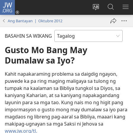
JW.ORG
Mag-
log
Baguhin
Maghana
IPA
In
ang
sa
AN
Ang Bantayan | Oktubre 2012
(may
wika
JW.ORG
ME
bubukas
ng
BASAHIN SA WIKANG
na
site
bagong
Gusto Mo Bang May
window)
Dumalaw sa Iyo?
Kahit napakaraming problema sa daigdig ngayon,
puwede ka pa ring maging maligaya sa tulong ng
tumpak na kaalaman sa Bibliya tungkol sa Diyos, sa
kaniyang Kaharian, at sa kaniyang napakagandang
layunin para sa mga tao. Kung nais mo ng higit pang
impormasyon o gusto mong may dumalaw sa iyo para
magdaos ng libreng pag-aaral sa Bibliya, maaari kang
makipag-ugnayan sa mga Saksi ni Jehova sa
www.jw.org/tl.