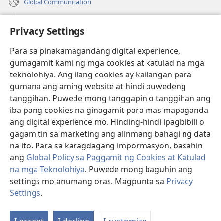
Global Communication
Help
Privacy Settings
Donasyon
(may
Para sa pinakamagandang digital experience,
bubukas
gumagamit kami ng mga cookies at katulad na mga
na
Watchtower ONLINE LIBRARY™
teknolohiya. Ang ilang cookies ay kailangan para
(may
bagong
gumana ang aming website at hindi puwedeng
bubukas
window)
®
JW Hub
na
tanggihan. Puwede mong tanggapin o tanggihan ang
(may
bagong
bubukas
iba pang cookies na ginagamit para mas mapaganda
window)
®
JW Library
na
ang digital experience mo. Hinding-hindi ipagbibili o
bagong
gagamitin sa marketing ang alinmang bahagi ng data
window)
®
Watchtower Library
na ito. Para sa karagdagang impormasyon, basahin
ang
Global Policy sa Paggamit ng Cookies at Katulad
na mga Teknolohiya
. Puwede mong baguhin ang
settings mo anumang oras. Magpunta sa
Privacy
Copyright
© 2026 Watch Tower Bible and Tract Society of Pennsylvania.
Settings
.
Ip
KASUNDUAN SA PAGGAMIT
|
PRIVACY POLICY
|
PRIVACY SETTINGS
a