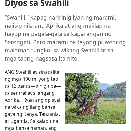
Diyos sa Swahili
“Swahili.” Kapag naririnig iyan ng marami,
naiisip nila ang Aprika at ang maiilap na
hayop na pagala-gala sa kaparangan ng
Serengeti. Pero marami pa tayong puwedeng
malaman tungkol sa wikang Swahili at sa
mga taong nagsasalita nito.
ANG Swahili ay sinasalita
ng mga 100 milyong tao
sa 12 bansa​—o higit pa​—
sa sentral at silangang
Aprika.
Iyan ang opisyal
*
na wika ng ilang bansa,
gaya ng Kenya, Tanzania,
at Uganda. Sa kalapit na
mga bansa naman, ang