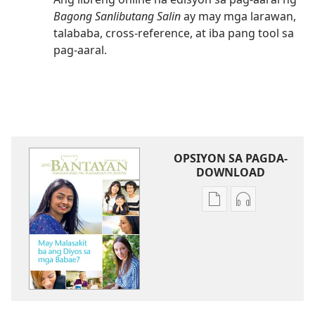
Bagong Sanlibutang Salin
ay may mga larawan,
talababa, cross-reference, at iba pang tool sa
pag-aaral.
OPSIYON SA PAGDA-
DOWNLOAD
Opsiyon
Opsiyon
sa
sa
pagda-
pagda-
download
download
ng
ng
publikasyon
audio
ANG
ANG