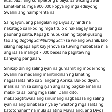
Kasulatan,
ang kumpletong Bibliya, sa wikang Swahili.
Lahat-lahat, mga 900,000 kopya ng mga edisyong
Swahili ang naimprenta na.
Sa ngayon, ang pangalan ng Diyos ay hindi na
nakatago sa likod ng mga titulo o nakalagay lang sa
paunang salita. Kapag binubuksan ng tapat-pusong
tao ang
Bagong Sanlibutang Salin
sa wikang Swahili, lalo
silang napapalapít kay Jehova sa tuwing mababasa nila
ang isa sa mahigit 7,000 beses na paglitaw ng
kaniyang pangalan.
Sinikap din ng saling iyan na gumamit ng modernong
Swahili na madaling maintindihan ng lahat ng
nagsasalita nito sa Silangang Aprika. Bukod diyan,
inalis na rin sa saling iyan ang ilang pagkakamali na
makikita sa ibang mga salin. Dahil dito,
makapagtitiwala ang sinumang nagbabasa ng saling
iyan na ang binabasa niya ay “wastong mga salita ng
katotohanan” na mula sa ating Maylalang, ang Diyos