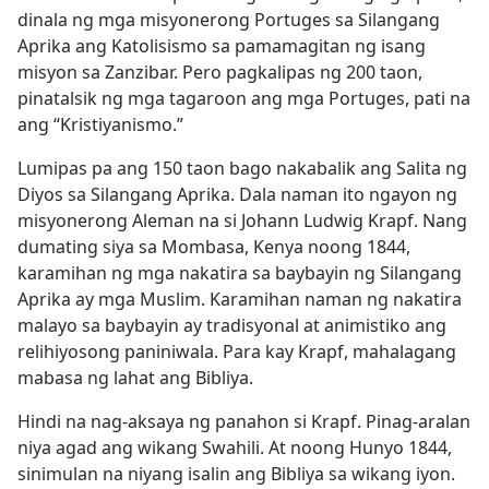
dinala ng mga misyonerong Portuges sa Silangang
Aprika ang Katolisismo sa pamamagitan ng isang
misyon sa Zanzibar. Pero pagkalipas ng 200 taon,
pinatalsik ng mga tagaroon ang mga Portuges, pati na
ang “Kristiyanismo.”
Lumipas pa ang 150 taon bago nakabalik ang Salita ng
Diyos sa Silangang Aprika. Dala naman ito ngayon ng
misyonerong Aleman na si Johann Ludwig Krapf. Nang
dumating siya sa Mombasa, Kenya noong 1844,
karamihan ng mga nakatira sa baybayin ng Silangang
Aprika ay mga Muslim. Karamihan naman ng nakatira
malayo sa baybayin ay tradisyonal at animistiko ang
relihiyosong paniniwala. Para kay Krapf, mahalagang
mabasa ng lahat ang Bibliya.
Hindi na nag-aksaya ng panahon si Krapf. Pinag-aralan
niya agad ang wikang Swahili. At noong Hunyo 1844,
sinimulan na niyang isalin ang Bibliya sa wikang iyon.