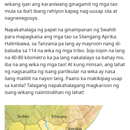
wikang iyan ang karaniwang ginagamit ng mga tao
mula sa iba’t ibang rehiyon kapag nag-uusap sila at
nagnenegosyo.
Napakahalaga ng papel na ginampanan ng Swahili
para mapagkaisa ang mga tao sa Silangang Aprika.
Halimbawa, sa Tanzania pa lang ay mayroon nang di-
bababa sa 114 na wika ng mga tribo. Isip-isipin na lang
na 40-80 kilometro ka pa lang nakalalayo sa bahay mo,
iba na ang wika ng mga tao! At kung minsan, ang lahat
ng nagsasalita ng isang partikular na wika ay nasa
ilang maliliit na nayon lang. Paano ka makikipag-usap
sa kanila? Talagang napakahalagang magkaroon ng
isang wikang naiintindihan ng lahat!