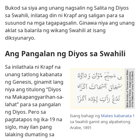
Bukod sa siya ang unang nagsalin ng Salita ng Diyos
sa Swahili, inilatag din ni Krapf ang saligan para sa
susunod na mga tagapagsalin. Ginawa niya ang unang
aklat sa balarila ng wikang Swahili at isang
diksyunaryo.
Ang Pangalan ng Diyos sa Swahili
Sa inilathala ni Krapf na
unang tatlong kabanata
ng Genesis, ginamit lang
niya ang titulong “Diyos
na Makapangyarihan-sa-
lahat” para sa pangalan
ng Diyos. Pero sa
Isang bahagi ng
Mateo kabanata 1
pagtatapos ng ika-19 na
sa Swahili gamit ang alpabetong
siglo, may ilan pang
Arabe, 1891
lalaking dumating sa