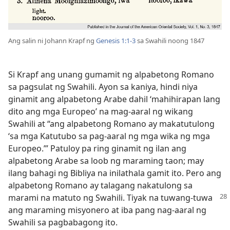
Ang salin ni Johann Krapf ng
Genesis 1:1-3
sa Swahili noong 1847
Si Krapf ang unang gumamit ng alpabetong Romano
sa pagsulat ng Swahili. Ayon sa kaniya, hindi niya
ginamit ang alpabetong Arabe dahil ‘mahihirapan lang
dito ang mga Europeo’ na mag-aaral ng wikang
Swahili at “ang alpabetong Romano ay makatutulong
‘sa mga Katutubo sa pag-aaral ng mga wika ng mga
Europeo.’” Patuloy pa ring ginamit ng ilan ang
alpabetong Arabe sa loob ng maraming taon; may
ilang bahagi ng Bibliya na inilathala gamit ito. Pero ang
alpabetong Romano ay talagang nakatulong sa
marami na matuto ng Swahili.
Tiyak na tuwang-tuwa
ang maraming misyonero at iba pang nag-aaral ng
Swahili sa pagbabagong ito.