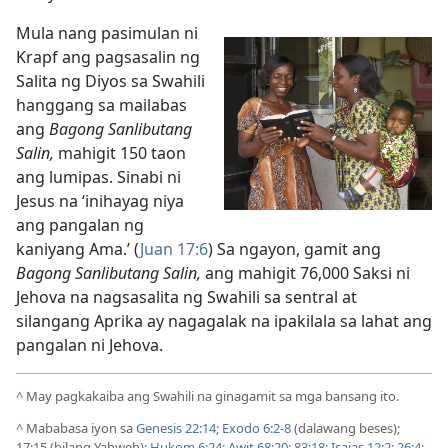
Mula nang pasimulan ni
Krapf ang pagsasalin ng
Salita ng Diyos sa Swahili
hanggang sa mailabas
ang
Bagong Sanlibutang
Salin,
mahigit 150 taon
ang lumipas. Sinabi ni
Jesus na ‘inihayag niya
ang pangalan ng
kaniyang Ama.’ (
Juan 17:6
) Sa ngayon, gamit ang
Bagong Sanlibutang Salin,
ang mahigit 76,000 Saksi ni
Jehova na nagsasalita ng Swahili sa sentral at
silangang Aprika ay nagagalak na ipakilala sa lahat ang
pangalan ni Jehova.
^
May pagkakaiba ang Swahili na ginagamit sa mga bansang ito.
^
Mababasa iyon sa
Genesis 22:14;
Exodo 6:2-8
(dalawang beses);
17:15 (bilang Yahweh);
Hukom 6:24;
Awit 68:20;
83:18;
Isaias 12:2;
26:4;