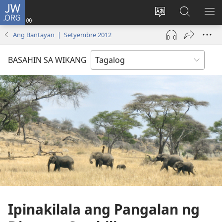
JW.ORG
Mag-
log
Baguhin
Maghana
IPA
In
ang
sa
AN
Ang Bantayan | Setyembre 2012
(may
wika
JW.ORG
ME
bubukas
ng
BASAHIN SA WIKANG
na
site
bagong
window)
Ipinakilala ang Pangalan ng