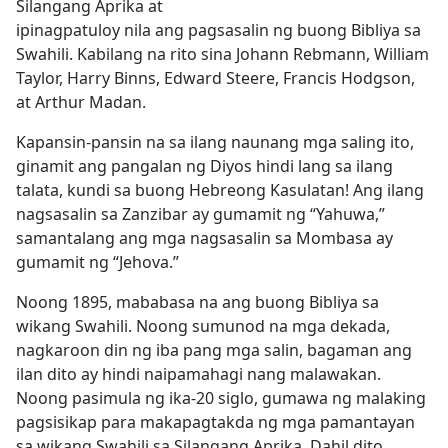
Silangang Aprika at
ipinagpatuloy nila ang pagsasalin ng buong Bibliya sa
Swahili. Kabilang na rito sina Johann Rebmann, William
Taylor, Harry Binns, Edward Steere, Francis Hodgson,
at Arthur Madan.
Kapansin-pansin na sa ilang naunang mga saling ito,
ginamit ang pangalan ng Diyos hindi lang sa ilang
talata, kundi sa buong Hebreong Kasulatan! Ang ilang
nagsasalin sa Zanzibar ay gumamit ng “Yahuwa,”
samantalang ang mga nagsasalin sa Mombasa ay
gumamit ng “Jehova.”
Noong 1895, mababasa na ang buong Bibliya sa
wikang Swahili. Noong sumunod na mga dekada,
nagkaroon din ng iba pang mga salin, bagaman ang
ilan dito ay hindi naipamahagi nang malawakan.
Noong pasimula ng ika-20 siglo, gumawa ng malaking
pagsisikap para makapagtakda ng mga pamantayan
sa wikang Swahili sa Silangang Aprika. Dahil dito,