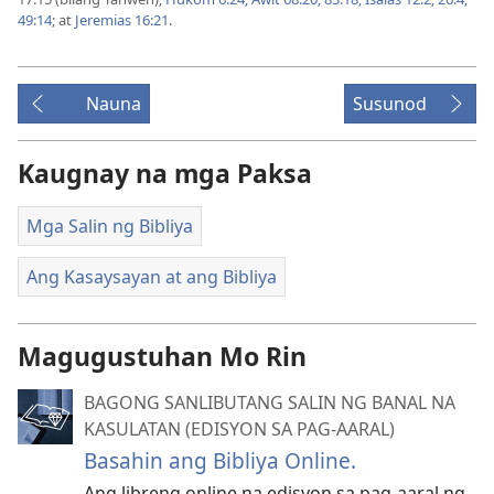
49:14
; at
Jeremias 16:21
.
Nauna
Susunod
Kaugnay na mga Paksa
Mga Salin ng Bibliya
Ang Kasaysayan at ang Bibliya
Magugustuhan Mo Rin
BAGONG SANLIBUTANG SALIN NG BANAL NA
KASULATAN (EDISYON SA PAG-AARAL)
Basahin ang Bibliya Online.
Ang libreng online na edisyon sa pag-aaral ng