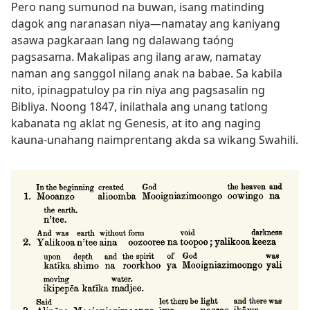
Pero nang sumunod na buwan, isang matinding
dagok ang naranasan niya​—namatay ang kaniyang
asawa pagkaraan lang ng dalawang taóng
pagsasama. Makalipas ang ilang araw, namatay
naman ang sanggol nilang anak na babae. Sa kabila
nito, ipinagpatuloy pa rin niya ang pagsasalin ng
Bibliya. Noong 1847, inilathala ang unang tatlong
kabanata ng aklat ng Genesis, at ito ang naging
kauna-unahang naimprentang akda sa wikang Swahili.