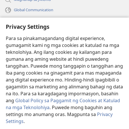
Global Communication
Help
Privacy Settings
Donasyon
(may
Para sa pinakamagandang digital experience,
bubukas
gumagamit kami ng mga cookies at katulad na mga
na
Watchtower ONLINE LIBRARY™
teknolohiya. Ang ilang cookies ay kailangan para
(may
bagong
gumana ang aming website at hindi puwedeng
bubukas
window)
®
JW Hub
na
tanggihan. Puwede mong tanggapin o tanggihan ang
(may
bagong
bubukas
iba pang cookies na ginagamit para mas mapaganda
window)
®
JW Library
na
ang digital experience mo. Hinding-hindi ipagbibili o
bagong
gagamitin sa marketing ang alinmang bahagi ng data
window)
®
Watchtower Library
na ito. Para sa karagdagang impormasyon, basahin
ang
Global Policy sa Paggamit ng Cookies at Katulad
na mga Teknolohiya
. Puwede mong baguhin ang
settings mo anumang oras. Magpunta sa
Privacy
Copyright
© 2026 Watch Tower Bible and Tract Society of Pennsylvania.
Settings
.
Ip
KASUNDUAN SA PAGGAMIT
|
PRIVACY POLICY
|
PRIVACY SETTINGS