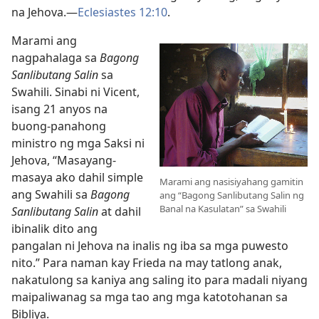
na Jehova.​—
Eclesiastes 12:10
.
Marami ang
nagpahalaga sa
Bagong
Sanlibutang Salin
sa
Swahili. Sinabi ni Vicent,
isang 21 anyos na
buong-panahong
ministro ng mga Saksi ni
Jehova, “Masayang-
masaya ako dahil simple
Marami ang nasisiyahang gamitin
ang Swahili sa
Bagong
ang “Bagong Sanlibutang Salin ng
Banal na Kasulatan” sa Swahili
Sanlibutang Salin
at dahil
ibinalik dito ang
pangalan ni Jehova na inalis ng iba sa mga puwesto
nito.” Para naman kay Frieda na may tatlong anak,
nakatulong sa kaniya ang saling ito para madali niyang
maipaliwanag sa mga tao ang mga katotohanan sa
Bibliya.