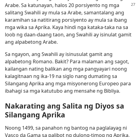
Arabe. Sa katunayan, halos 20 porsiyento
ng mga
salitang Swahili ay mula sa Arabe, samantalang ang
karamihan sa natitirang porsiyento ay mula sa ibang
mga wika sa Aprika. Kaya hindi nga kataka-taka na sa
loob ng daan-daang taon, ang Swahili ay isinulat gamit
ang alpabetong Arabe.
Sa ngayon, ang Swahili ay isinusulat gamit ang
alpabetong Romano. Bakit? Para malaman ang sagot,
kailangan nating balikan ang mga pangyayari noong
kalagitnaan ng ika-19 na siglo nang dumating sa
Silangang Aprika ang mga misyonerong Europeo para
ibahagi sa mga katutubo ang mensahe ng Bibliya.
Nakarating ang Salita ng Diyos sa
Silangang Aprika
Noong 1499, sa panahon ng bantog na paglalayag ni
Vasco da Gama sa palibot ng dulong-timog ng Aprika,