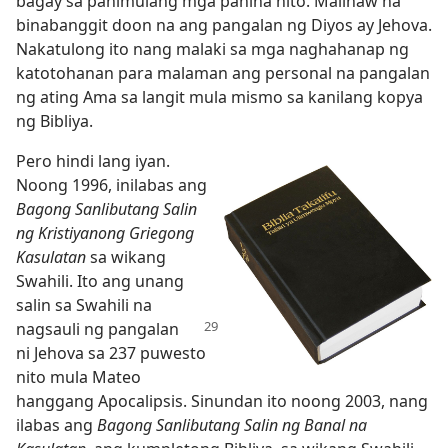
bagay sa panimulang mga pahina nito. Malinaw na
binabanggit doon na ang pangalan ng Diyos ay Jehova.
Nakatulong ito nang malaki sa mga naghahanap ng
katotohanan para malaman ang personal na pangalan
ng ating Ama sa langit mula mismo sa kanilang kopya
ng Bibliya.
Pero hindi lang iyan.
Noong 1996, inilabas ang
Bagong Sanlibutang Salin
ng Kristiyanong Griegong
Kasulatan
sa wikang
Swahili. Ito ang unang
salin sa Swahili na
nagsauli ng pangalan
ni Jehova sa 237 puwesto
nito mula Mateo
hanggang Apocalipsis. Sinundan ito noong 2003, nang
ilabas ang
Bagong Sanlibutang Salin ng Banal na