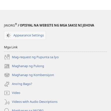
BANTAYAN
BANTAYAN
May
May
Malasakit
Malasakit
ba
ba
®
JW.ORG
/ OPISYAL NA WEBSITE NG MGA SAKSI NI JEHOVA
ang
ang
Diyos
Diyos
Appearance Settings
sa
sa
mga
mga
Mga Link
Babae?
Babae?
Mag-request ng Pupunta sa Iyo
Maghanap ng Pulong
(may
bubukas
Maghanap ng Kombensiyon
(may
na
bubukas
bagong
Ano’ng Bago?
na
window)
bagong
Video
window)
Videos with Audio Descriptions
Maghanap sa JW.ORG