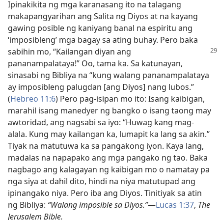
Ipinakikita ng mga karanasang ito na talagang
makapangyarihan ang Salita ng Diyos at na kayang
gawing posible ng kaniyang banal na espiritu ang
‘imposibleng’ mga bagay sa ating buhay. Pero baka
sabihin mo, “Kailangan
diyan ang
pananampalataya!” Oo, tama ka. Sa katunayan,
sinasabi ng Bibliya na “kung walang pananampalataya
ay imposibleng palugdan [ang Diyos] nang lubos.”
(
Hebreo 11:6
) Pero pag-isipan mo ito: Isang kaibigan,
marahil isang manedyer ng bangko o isang taong may
awtoridad, ang nagsabi sa iyo: “Huwag kang mag-
alala. Kung may kailangan ka, lumapit ka lang sa akin.”
Tiyak na matutuwa ka sa pangakong iyon. Kaya lang,
madalas na napapako ang mga pangako ng tao. Baka
nagbago ang kalagayan ng kaibigan mo o namatay pa
nga siya at dahil dito, hindi na niya matutupad ang
ipinangako niya. Pero iba ang Diyos. Tinitiyak sa atin
ng Bibliya:
“Walang imposible sa Diyos.”
​—
Lucas 1:37
,
The
Jerusalem Bible.