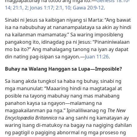
magpapatunay na totoo ang mga ito.​—
Genesis 18:10-
14;
21:1, 2;
Jonas 1:17;
2:1,
10;
Gawa 20:9-12
.
Sinabi ni Jesus sa kaibigan niyang si Marta: “Ang bawat
isa na nabubuhay at nananampalataya sa akin ay hindi
na kailanman mamamatay.” Sa waring imposibleng
pangakong ito, idinagdag pa ni Jesus: “Pinaniniwalaan
mo ba ito?” Ang mahalagang tanong na iyan ay dapat
din nating pag-isipan sa ngayon.​—
Juan 11:26
.
Buhay na Walang Hanggan sa Lupa​—Imposible?
Sa isang akda tungkol sa haba ng buhay, sinabi ng
mga manunulat: “Maaaring hindi na magtatagal at
posible na tayong mabuhay nang mas mahabang
panahon kaysa sa ngayon​—malamang na
magpakailanman pa nga.” Ipinaliliwanag ng
The New
Encyclopædia Britannica
na ang sanhi ng kamatayan ay
waring isang di-matukoy na bagay na nagiging dahilan
ng pagtigil o pagiging abnormal ng mga proseso ng