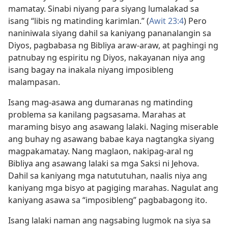
mamatay. Sinabi niyang para siyang lumalakad sa
isang “libis ng matinding karimlan.” (
Awit 23:4
) Pero
naniniwala siyang dahil sa kaniyang pananalangin sa
Diyos, pagbabasa ng Bibliya araw-araw, at paghingi ng
patnubay ng espiritu ng Diyos, nakayanan niya ang
isang bagay na inakala niyang imposibleng
malampasan.
Isang mag-asawa ang dumaranas ng matinding
problema sa kanilang pagsasama. Marahas at
maraming bisyo ang asawang lalaki. Naging miserable
ang buhay ng asawang babae kaya nagtangka siyang
magpakamatay. Nang maglaon, nakipag-aral ng
Bibliya ang asawang lalaki sa mga Saksi ni Jehova.
Dahil sa kaniyang mga natututuhan, naalis niya ang
kaniyang mga bisyo at pagiging marahas. Nagulat ang
kaniyang asawa sa “imposibleng” pagbabagong ito.
Isang lalaki naman ang nagsabing lugmok na siya sa