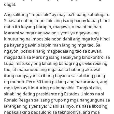
dagat.
Ang salitang “imposible” ay may iba’t ibang kahulugan.
Sinasabi nating imposible ang isang bagay kapag hindi
natin ito kayang harapin, magawa, o maintindihan.
Marami sa mga nagawa ng siyensiya ngayon ang
itinuturing na imposible noon dahil ang mga ito’y hindi
pa kayang gawin o isipin man lang ng mga tao. Sa
ngayon, posible nang magpadala ng tao sa buwan,
magpadala sa Mars ng isang sasakyang kinokontrol sa
Lupa, matukoy ang lahat ng bahagi ng
genetic code
ng
tao, at mapanood ang mga balita habang aktuwal
itong nangyayari sa ibang bayan o sa kabilang panig
ng mundo. Pero 50 taon pa lang ang nakararaan, ang
mga iyon ay itinuturing na imposible. Tungkol dito,
sinabi ng dating presidente ng Estados Unidos na si
Ronald Reagan sa isang grupo ng mga nangunguna sa
larangan ng siyensiya: “Dahil sa inyo, na nasa likod ng
napakalaking pagsulong sa teknolohiya, ang mga