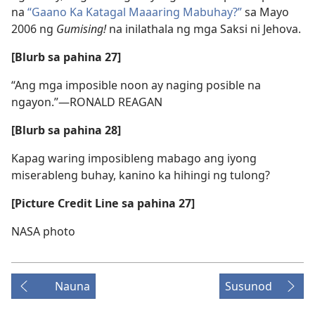
na
“Gaano Ka Katagal Maaaring Mabuhay?”
sa Mayo
2006 ng
Gumising!
na inilathala ng mga Saksi ni Jehova.
[Blurb sa pahina 27]
“Ang mga imposible noon ay naging posible na
ngayon.”​—RONALD REAGAN
[Blurb sa pahina 28]
Kapag waring imposibleng mabago ang iyong
miserableng buhay, kanino ka hihingi ng tulong?
[Picture Credit Line sa pahina 27]
NASA photo
Nauna
Susunod