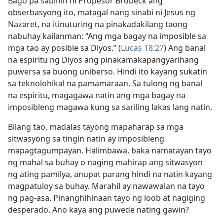
Bago pa sabihin ni Propesor Brobeck ang
obserbasyong ito, matagal nang sinabi ni Jesus ng
Nazaret, na itinuturing na pinakadakilang taong
nabuhay kailanman: “Ang mga bagay na imposible sa
mga tao ay posible sa Diyos.” (
Lucas 18:27
) Ang banal
na espiritu ng Diyos ang pinakamakapangyarihang
puwersa sa buong uniberso. Hindi ito kayang sukatin
sa teknolohikal na pamamaraan. Sa tulong ng banal
na espiritu, magagawa natin ang mga bagay na
imposibleng magawa kung sa sariling lakas lang natin.
Bilang tao, madalas tayong mapaharap sa mga
sitwasyong sa tingin natin ay imposibleng
mapagtagumpayan. Halimbawa, baka namatayan tayo
ng mahal sa buhay o naging mahirap ang sitwasyon
ng ating pamilya, anupat parang hindi na natin kayang
magpatuloy sa buhay. Marahil ay nawawalan na tayo
ng pag-asa. Pinanghihinaan tayo ng loob at nagiging
desperado. Ano kaya ang puwede nating gawin?