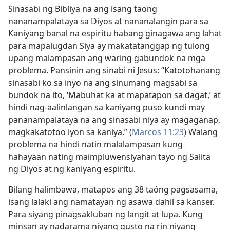
Sinasabi ng Bibliya na ang isang taong
nananampalataya sa Diyos at nananalangin para sa
Kaniyang banal na espiritu habang ginagawa ang lahat
para mapalugdan Siya ay makatatanggap ng tulong
upang malampasan ang waring gabundok na mga
problema. Pansinin ang sinabi ni Jesus: “Katotohanang
sinasabi ko sa inyo na ang sinumang magsabi sa
bundok na ito, ‘Mabuhat ka at mapatapon sa dagat,’ at
hindi nag-aalinlangan sa kaniyang puso kundi may
pananampalataya na ang sinasabi niya ay magaganap,
magkakatotoo iyon sa kaniya.” (
Marcos 11:23
) Walang
problema na hindi natin malalampasan kung
hahayaan nating maimpluwensiyahan tayo ng Salita
ng Diyos at ng kaniyang espiritu.
Bilang halimbawa, matapos ang 38 taóng pagsasama,
isang lalaki ang namatayan ng asawa dahil sa kanser.
Para siyang pinagsakluban ng langit at lupa. Kung
minsan ay nadarama niyang gusto na rin niyang