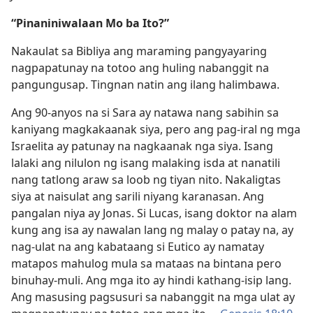
“Pinaniniwalaan Mo ba Ito?”
Nakaulat sa Bibliya ang maraming pangyayaring
nagpapatunay na totoo ang huling nabanggit na
pangungusap. Tingnan natin ang ilang halimbawa.
Ang 90-anyos na si Sara ay natawa nang sabihin sa
kaniyang magkakaanak siya, pero ang pag-iral ng mga
Israelita ay patunay na nagkaanak nga siya. Isang
lalaki ang nilulon ng isang malaking isda at nanatili
nang tatlong araw sa loob ng tiyan nito. Nakaligtas
siya at naisulat ang sarili niyang karanasan. Ang
pangalan niya ay Jonas. Si Lucas, isang doktor na alam
kung ang isa ay nawalan lang ng malay o patay na, ay
nag-ulat na ang kabataang si Eutico ay namatay
matapos mahulog mula sa mataas na bintana pero
binuhay-muli. Ang mga ito ay hindi kathang-isip lang.
Ang masusing pagsusuri sa nabanggit na mga ulat ay