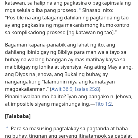
katawan, sa halip na ang pagkasira o pagkapinsala ng
mga selula o iba pang proseso.
Sinasabi nito:
a
“Posible na ang talagang dahilan ng pagtanda ng tao
ay ang pagkasira ng mga mekanismong kumokontrol
sa komplikadong proseso [ng katawan ng tao].”
Bagaman kapana-panabik ang lahat ng ito, ang
dahilang ibinibigay ng Bibliya para maniwala tayo sa
buhay na walang hanggan ay mas matibay kaysa sa
maibibigay ng lohika at siyensiya. Ang ating Maylalang,
ang Diyos na Jehova, ang Bukal ng buhay, ay
nangangakong “lalamunin niya ang kamatayan
magpakailanman.” (
Awit 36:9;
Isaias 25:8
)
Pinaniniwalaan mo ba ito? Iyan ang pangako ni Jehova,
at imposible siyang magsinungaling.​—
Tito 1:2
.
[Talababa]
Para sa masusing pagtalakay sa pagtanda at haba
a
ng buhay, tingnan ang seryeng itinatampok sa pabalat