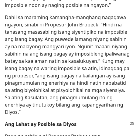
imposible noon ay naging posible na ngayon.”
Dahil sa maraming kamangha-manghang nagagawa
ngayon, sinabi ni Propesor John Brobeck: “Hindi na
tahasang masasabi ng isang siyentipiko na imposible
ang isang bagay. Ang puwede lamang niyang sabihin
ay na malayong mangyari iyon. Ngunit maaari niyang
sabihin na ang isang bagay ay imposibleng ipaliwanag
batay sa kaalaman natin sa kasalukuyan.” Kung may
isang bagay na waring imposible sa atin, idinagdag pa
ng propesor, “ang isang bagay na kailangan ay isang
pinagmumulan ng enerhiya na hindi natin nababatid
sa ating biyolohikal at pisyolohikal na mga siyensiya.
Sa ating Kasulatan, ang pinagmumulang ito ng
enerhiya ay tinutukoy bilang ang kapangyarihan ng
Diyos.”
Ang Lahat ay Posible sa Diyos