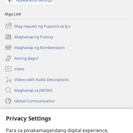
Mga Link
Mag-request ng Pupunta sa Iyo
Maghanap ng Pulong
(may
bubukas
Maghanap ng Kombensiyon
(may
na
bubukas
bagong
Ano’ng Bago?
na
window)
bagong
Video
window)
Videos with Audio Descriptions
Maghanap sa JW.ORG
Global Communication
Help
Privacy Settings
Donasyon
(may
Para sa pinakamagandang digital experience,