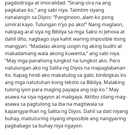
pagdodroga at imoralidad. “Sirang-sira na ang
pagkatao ko,” ang sabi niya. Taimtim siyang
nanalangin sa Diyos: “Panginoon, alam ko pong
umiiral kayo. Tulungan n’yo po ako!” Nang maglaon,
nakipag-aral siya ng Bibliya sa mga Saksi ni Jehova at
dahil dito, nagbago siya kahit waring imposible itong
mangyari. “Madalas akong usigin ng aking budhi at
makadamang wala akong kuwenta,” ang sabi niya.
“May mga panahong lungkot na lungkot ako. Pero
natulungan ako ng Salita ng Diyos na mapaglabanan
ito. Kapag hindi ako makatulog sa gabi, binibigkas ko
ang mga natutuhan kong teksto sa Bibliya. Malaking
tulong iyon para maging payapa ang isip ko.” May
asawa na siya ngayon at maligaya. Aktibo silang mag-
asawa sa pagtulong sa iba na magtiwala sa
kapangyarihan ng Salita ng Diyos. Dahil sa dati niyang
buhay, maituturing niyang imposible ang nangyaring
pagbabago sa buhay niya ngayon.