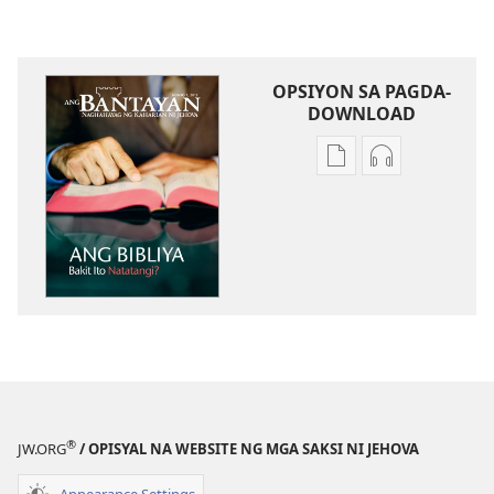
OPSIYON SA PAGDA-
DOWNLOAD
Opsiyon
Opsiyon
sa
sa
pagda-
pagda-
download
download
ng
ng
publikasyon
audio
ANG
ANG
BANTAYAN
BANTAYAN
Hunyo 2012
Hunyo 2012
®
JW.ORG
/ OPISYAL NA WEBSITE NG MGA SAKSI NI JEHOVA
Appearance Settings