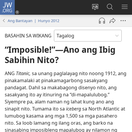
JW.ORG
Mag-
log
Baguhin
Maghana
IPA
In
ang
sa
AN
Ang Bantayan | Hunyo 2012
(may
wika
JW.ORG
ME
bubukas
ng
BASAHIN SA WIKANG
na
site
bagong
“Imposible!”—Ano ang Ibig
window)
Sabihin Nito?
ANG
Titanic,
sa unang paglalayag nito noong 1912, ang
pinakamalaki at pinakamagarbong sasakyang
pandagat. Dahil sa makabagong disenyo nito, ang
sasakyang ito ay itinuring na “di-mapalulubog.”
Siyempre pa, alam naman ng lahat kung ano ang
sinapit nito. Tumama ito sa
iceberg
sa North Atlantic at
lumubog kasama ang mga 1,500 sa mga pasahero
nito. Sa loob lamang ng ilang oras, ang barko na
sinasabing imposibleng mapalubog ay nilamon ng