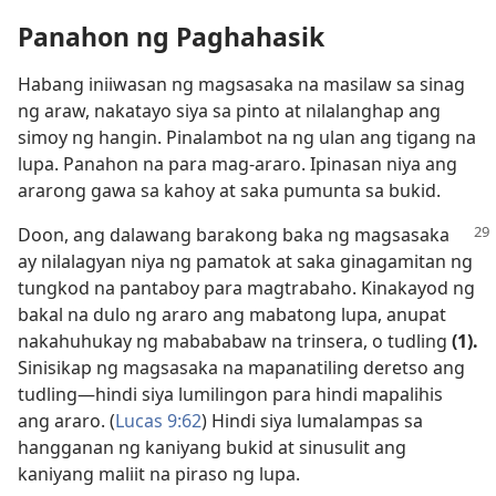
Panahon ng Paghahasik
Habang iniiwasan ng magsasaka na masilaw sa sinag
ng araw, nakatayo siya sa pinto at nilalanghap ang
simoy ng hangin. Pinalambot na ng ulan ang tigang na
lupa. Panahon na para mag-araro. Ipinasan niya ang
ararong gawa sa kahoy at saka pumunta sa bukid.
Doon, ang dalawang barakong baka ng magsasaka
ay nilalagyan niya ng pamatok at saka ginagamitan ng
tungkod na pantaboy para magtrabaho. Kinakayod ng
bakal na dulo ng araro ang mabatong lupa, anupat
nakahuhukay ng mabababaw na trinsera, o tudling
(1).
Sinisikap ng magsasaka na mapanatiling deretso ang
tudling​—hindi siya lumilingon para hindi mapalihis
ang araro. (
Lucas 9:62
) Hindi siya lumalampas sa
hangganan ng kaniyang bukid at sinusulit ang
kaniyang maliit na piraso ng lupa.