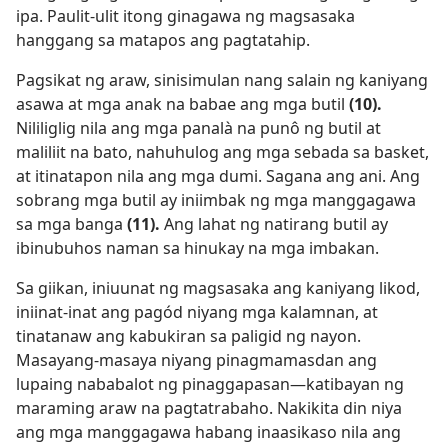
ipa. Paulit-ulit itong ginagawa ng magsasaka
hanggang sa matapos ang pagtatahip.
Pagsikat ng araw, sinisimulan nang salain ng kaniyang
asawa at mga anak na babae ang mga butil
(10).
Nililiglig nila ang mga panalà na punô ng butil at
maliliit na bato, nahuhulog ang mga sebada sa basket,
at itinatapon nila ang mga dumi. Sagana ang ani. Ang
sobrang mga butil ay iniimbak ng mga manggagawa
sa mga banga
(11).
Ang lahat ng natirang butil ay
ibinubuhos naman sa hinukay na mga imbakan.
Sa giikan, iniuunat ng magsasaka ang kaniyang likod,
iniinat-inat ang pagód niyang mga kalamnan, at
tinatanaw ang kabukiran sa paligid ng nayon.
Masayang-masaya niyang pinagmamasdan ang
lupaing nababalot ng pinaggapasan​—katibayan ng
maraming araw na pagtatrabaho. Nakikita din niya
ang mga manggagawa habang inaasikaso nila ang