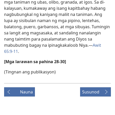
mga taniman ng ubas, olibo, granada, at igos. Sa di-
kalayuan, kumakaway ang isang kapitbahay habang
nagbubungkal ng kaniyang maliit na taniman. Ang
lupa ay sisibulan naman ng mga pipino, lentehas,
balatong, puero, garbansos, at mga sibuyas. Tumingin
sa langit ang magsasaka, at sandaling nanalangin
nang taimtim para pasalamatan ang Diyos sa
mabubuting bagay na ipinagkakaloob Niya.​—
Awit
65:9-11
.
[Mga larawan sa pahina 28-30]
(Tingnan ang publikasyon)
Nauna
Susunod