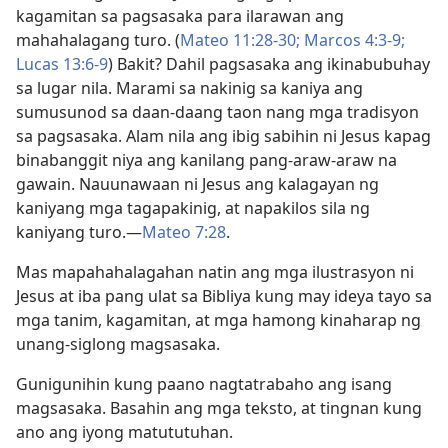
kagamitan sa pagsasaka para ilarawan ang
mahahalagang turo. (
Mateo 11:28-30;
Marcos 4:3-9;
Lucas 13:6-9
) Bakit? Dahil pagsasaka ang ikinabubuhay
sa lugar nila. Marami sa nakinig sa kaniya ang
sumusunod sa daan-daang taon nang mga tradisyon
sa pagsasaka. Alam nila ang ibig sabihin ni Jesus kapag
binabanggit niya ang kanilang pang-araw-araw na
gawain. Nauunawaan ni Jesus ang kalagayan ng
kaniyang mga tagapakinig, at napakilos sila ng
kaniyang turo.​—
Mateo 7:28
.
Mas mapahahalagahan natin ang mga ilustrasyon ni
Jesus at iba pang ulat sa Bibliya kung may ideya tayo sa
mga tanim, kagamitan, at mga hamong kinaharap ng
unang-siglong magsasaka.
Gunigunihin kung paano nagtatrabaho ang isang
magsasaka. Basahin ang mga teksto, at tingnan kung
ano ang iyong matututuhan.