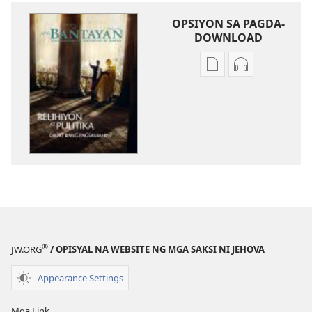
OPSIYON SA PAGDA-
DOWNLOAD
Opsiyon
Opsiyon
sa
sa
pagda-
pagda-
download
download
ng
ng
publikasyon
audio
ANG
ANG
BANTAYAN
BANTAYAN
Mayo 2012
Mayo 2012
®
JW.ORG
/ OPISYAL NA WEBSITE NG MGA SAKSI NI JEHOVA
Appearance Settings
Mga Link