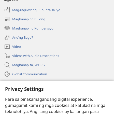
Mag-request ng Pupunta sa Iyo
Maghanap ng Pulong
(may
bubukas
Maghanap ng Kombensiyon
(may
na
bubukas
bagong
Ano’ng Bago?
na
window)
bagong
Video
window)
Videos with Audio Descriptions
Maghanap sa JW.ORG
Global Communication
Help
Privacy Settings
Donasyon
(may
Para sa pinakamagandang digital experience,
bubukas
gumagamit kami ng mga cookies at katulad na mga
na
Watchtower ONLINE LIBRARY™
teknolohiya. Ang ilang cookies ay kailangan para
(may
bagong