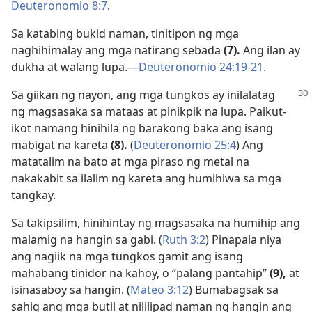
Deuteronomio 8:7
.
Sa katabing bukid naman, tinitipon ng mga
naghihimalay ang mga natirang sebada
(7).
Ang ilan ay
dukha at walang lupa.​—
Deuteronomio 24:19-21
.
Sa giikan ng nayon, ang mga tungkos ay inilalatag
ng magsasaka sa mataas at pinikpik na lupa. Paikut-
ikot namang hinihila ng barakong baka ang isang
mabigat na kareta
(8).
(
Deuteronomio 25:4
) Ang
matatalim na bato at mga piraso ng metal na
nakakabit sa ilalim ng kareta ang humihiwa sa mga
tangkay.
Sa takipsilim, hinihintay ng magsasaka na humihip ang
malamig na hangin sa gabi. (
Ruth 3:2
) Pinapala niya
ang nagiik na mga tungkos gamit ang isang
mahabang tinidor na kahoy, o “palang pantahip”
(9),
at
isinasaboy sa hangin. (
Mateo 3:12
) Bumabagsak sa
sahig ang mga butil at nililipad naman ng hangin ang