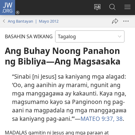
JW.ORG
Mag-
log
Baguhin
Maghana
IPA
In
ang
sa
AN
Ang Bantayan | Mayo 2012
(may
wika
JW.ORG
ME
bubukas
ng
BASAHIN SA WIKANG
na
site
bagong
Ang Buhay Noong Panahon
window)
ng Bibliya—Ang Magsasaka
“Sinabi [ni Jesus] sa kaniyang mga alagad:
‘Oo, ang aanihin ay marami, ngunit ang
mga manggagawa ay kakaunti. Kaya nga,
magsumamo kayo sa Panginoon ng pag-
aani na magpadala ng mga manggagawa
sa kaniyang pag-aani.’”​—
MATEO 9:37, 38
.
MADALAS gamitin ni Jesus ang mga paraan at