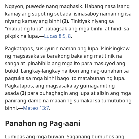
Ngayon, puwede nang maghasik. Habang nasa isang
kamay ang supot ng sebada, isinasaboy naman ng isa
niyang kamay ang binhi
(2).
Tinitiyak niyang sa
“mabuting lupa” babagsak ang mga binhi, at hindi sa
pikpik na lupa.​—
Lucas 8:5,
8
.
Pagkatapos, susuyurin naman ang lupa. Isinisingkaw
ng magsasaka sa barakong baka ang matitinik na
sanga at ipinahihila ang mga ito para masuyod ang
bukid. Langkay-langkay na ibon ang nag-uunahan sa
pagtuka sa mga binhi bago ito matabunan ng lupa.
Pagkatapos, ang magsasaka ay gumagamit ng
asada
(3)
para buhaghagin ang lupa at alisin ang mga
panirang-damo na maaaring sumakal sa tumutubong
binhi.​—
Mateo 13:7
.
Panahon ng Pag-aani
Lumipas ang mga buwan. Saganang bumuhos ang