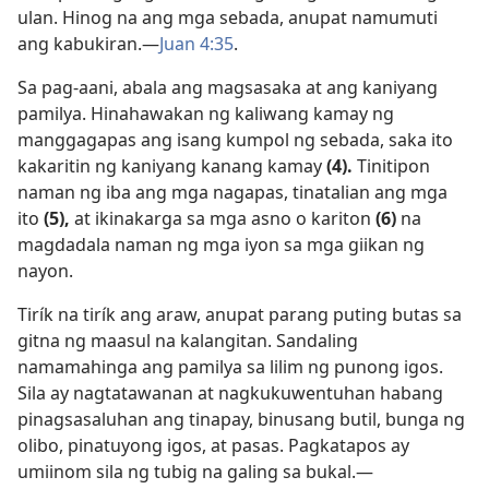
ulan. Hinog na ang mga sebada, anupat namumuti
ang kabukiran.​—
Juan 4:35
.
Sa pag-aani, abala ang magsasaka at ang kaniyang
pamilya. Hinahawakan ng kaliwang kamay ng
manggagapas ang isang kumpol ng sebada, saka ito
kakaritin ng kaniyang kanang kamay
(4).
Tinitipon
naman ng iba ang mga nagapas, tinatalian ang mga
ito
(5),
at ikinakarga sa mga asno o kariton
(6)
na
magdadala naman ng mga iyon sa mga giikan ng
nayon.
Tirík na tirík ang araw, anupat parang puting butas sa
gitna ng maasul na kalangitan. Sandaling
namamahinga ang pamilya sa lilim ng punong igos.
Sila ay nagtatawanan at nagkukuwentuhan habang
pinagsasaluhan ang tinapay, binusang butil, bunga ng
olibo, pinatuyong igos, at pasas. Pagkatapos ay
umiinom sila ng tubig na galing sa bukal.​—