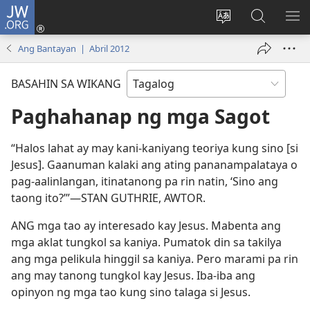
JW.ORG
Mag-
log
Baguhin
Maghana
IPA
In
ang
sa
AN
Ang Bantayan | Abril 2012
(may
wika
JW.ORG
ME
bubukas
ng
BASAHIN SA WIKANG
na
site
bagong
Paghahanap ng mga Sagot
window)
“Halos lahat ay may kani-kaniyang teoriya kung sino [si
Jesus]. Gaanuman kalaki ang ating pananampalataya o
pag-aalinlangan, itinatanong pa rin natin, ‘Sino ang
taong ito?’”​—STAN GUTHRIE, AWTOR.
ANG mga tao ay interesado kay Jesus. Mabenta ang
mga aklat tungkol sa kaniya. Pumatok din sa takilya
ang mga pelikula hinggil sa kaniya. Pero marami pa rin
ang may tanong tungkol kay Jesus. Iba-iba ang
opinyon ng mga tao kung sino talaga si Jesus.