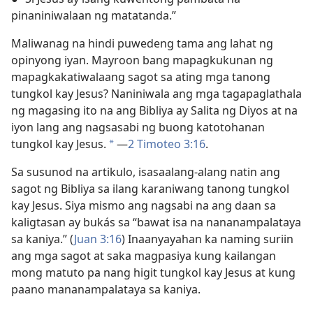
pinaniniwalaan ng matatanda.”
Maliwanag na hindi puwedeng tama ang lahat ng
opinyong iyan. Mayroon bang mapagkukunan ng
mapagkakatiwalaang sagot sa ating mga tanong
tungkol kay Jesus? Naniniwala ang mga tagapaglathala
ng magasing ito na ang Bibliya ay Salita ng Diyos at na
iyon lang ang nagsasabi ng buong katotohanan
tungkol kay Jesus.
​—
2 Timoteo 3:16
.
*
Sa susunod na artikulo, isasaalang-alang natin ang
sagot ng Bibliya sa ilang karaniwang tanong tungkol
kay Jesus. Siya mismo ang nagsabi na ang daan sa
kaligtasan ay bukás sa “bawat isa na nananampalataya
sa kaniya.” (
Juan 3:16
) Inaanyayahan ka naming suriin
ang mga sagot at saka magpasiya kung kailangan
mong matuto pa nang higit tungkol kay Jesus at kung
paano mananampalataya sa kaniya.