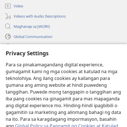
bagong
Video
window)
Videos with Audio Descriptions
Maghanap sa JW.ORG
Global Communication
Help
Privacy Settings
Donasyon
(may
Para sa pinakamagandang digital experience,
bubukas
gumagamit kami ng mga cookies at katulad na mga
na
Watchtower ONLINE LIBRARY™
teknolohiya. Ang ilang cookies ay kailangan para
(may
bagong
gumana ang aming website at hindi puwedeng
bubukas
window)
®
JW Hub
na
tanggihan. Puwede mong tanggapin o tanggihan ang
(may
bagong
bubukas
iba pang cookies na ginagamit para mas mapaganda
window)
®
JW Library
na
ang digital experience mo. Hinding-hindi ipagbibili o
bagong
gagamitin sa marketing ang alinmang bahagi ng data
window)
®
Watchtower Library
na ito. Para sa karagdagang impormasyon, basahin
ang
Global Policy sa Paggamit ng Cookies at Katulad