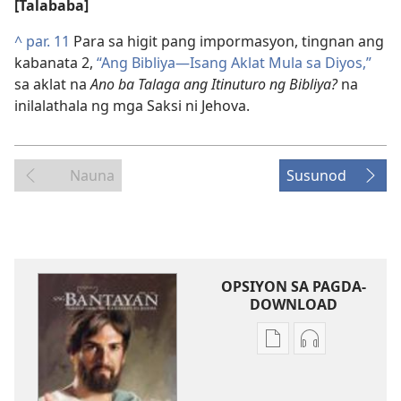
[Talababa]
^
par. 11
Para sa higit pang impormasyon, tingnan ang
kabanata 2,
“Ang Bibliya​—Isang Aklat Mula sa Diyos,”
sa aklat na
Ano ba Talaga ang Itinuturo ng Bibliya?
na
inilalathala ng mga Saksi ni Jehova.
Nauna
Susunod
OPSIYON SA PAGDA-
DOWNLOAD
Opsiyon
Opsiyon
sa
sa
pagda-
pagda-