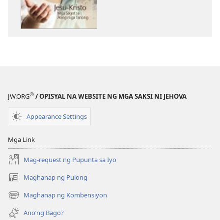
download
download
ng
ng
publikasyon
audio
ANG
ANG
BANTAYAN
BANTAYAN
Abril 2012
Abril 2012
®
JW.ORG
/ OPISYAL NA WEBSITE NG MGA SAKSI NI JEHOVA
Appearance Settings
Mga Link
Mag-request ng Pupunta sa Iyo
Maghanap ng Pulong
(may
bubukas
Maghanap ng Kombensiyon
(may
na
bubukas
bagong
Ano’ng Bago?
na
window)