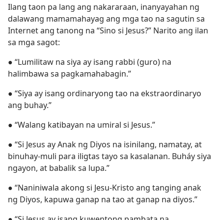
Ilang taon pa lang ang nakararaan, inanyayahan ng
dalawang mamamahayag ang mga tao na sagutin sa
Internet ang tanong na “Sino si Jesus?” Narito ang ilan
sa mga sagot:
● “Lumilitaw na siya ay isang rabbi (guro) na
halimbawa sa pagkamahabagin.”
● “Siya ay isang ordinaryong tao na ekstraordinaryo
ang buhay.”
● “Walang katibayan na umiral si Jesus.”
● “Si Jesus ay Anak ng Diyos na isinilang, namatay, at
binuhay-muli para iligtas tayo sa kasalanan. Buháy siya
ngayon, at babalik sa lupa.”
● “Naniniwala akong si Jesu-Kristo ang tanging anak
ng Diyos, kapuwa ganap na tao at ganap na diyos.”
● “Si Jesus ay isang kuwentong pambata na