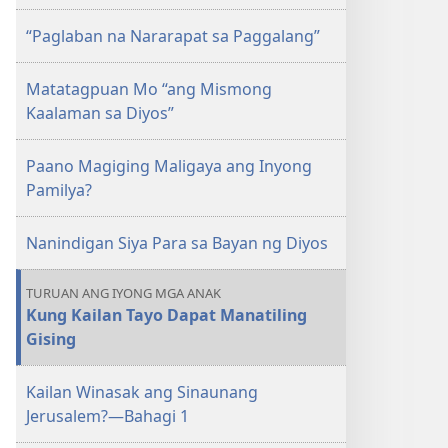
“Paglaban na Nararapat sa Paggalang”
Matatagpuan Mo “ang Mismong
Kaalaman sa Diyos”
Paano Magiging Maligaya ang Inyong
Pamilya?
Nanindigan Siya Para sa Bayan ng Diyos
TURUAN ANG IYONG MGA ANAK
Kung Kailan Tayo Dapat Manatiling
Gising
Kailan Winasak ang Sinaunang
Jerusalem?—Bahagi 1