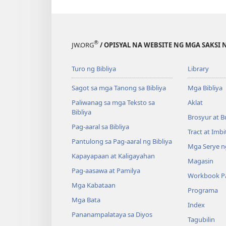
®
JW.ORG
/ OPISYAL NA WEBSITE NG MGA SAKSI 
Turo ng Bibliya
Library
Sagot sa mga Tanong sa Bibliya
Mga Bibliya
Paliwanag sa mga Teksto sa
Aklat
Bibliya
Brosyur at B
Pag-aaral sa Bibliya
Tract at Imb
Pantulong sa Pag-aaral ng Bibliya
Mga Serye ng
Kapayapaan at Kaligayahan
Magasin
Pag-aasawa at Pamilya
Workbook Pa
Mga Kabataan
Programa
Mga Bata
Index
Pananampalataya sa Diyos
Tagubilin