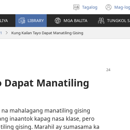
Tagalog
Mag-log
Pumili
(may
ng
bub
LIYA
LIBRARY
MGA BALITA
TUNGKOL S
wika
na
bag
11
Kung Kailan Tayo Dapat Manatiling Gising
wind
o Dapat Manatiling
na mahalagang manatiling gising
ng inaantok kapag nasa klase, pero
iling gising. Marahil ay sumasama ka