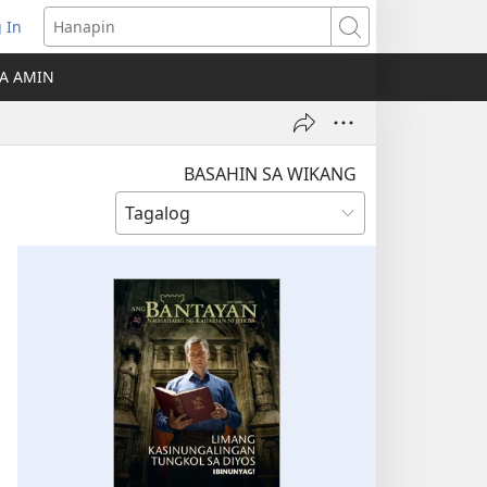
 In
Hanapin
ukas
A AMIN
ong
ow)
BASAHIN SA WIKANG