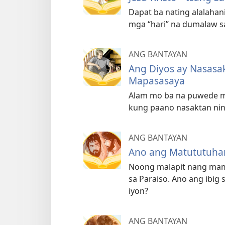
Dapat ba nating alalahani
mga “hari” na dumalaw s
ANG BANTAYAN
Ang Diyos ay Nasasa
Mapasasaya
Alam mo ba na puwede m
kung paano nasaktan nina
ANG BANTAYAN
Ano ang Matututuhan
Noong malapit nang mamat
sa Paraiso. Ano ang ibig 
iyon?
ANG BANTAYAN