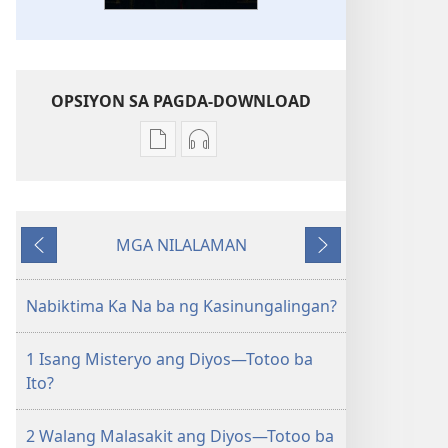
OPSIYON SA PAGDA-DOWNLOAD
Opsiyon
Opsiyon
sa
sa
pagda-
pagda-
download
download
MGA NILALAMAN
ng
ng
Nauna
Susunod
publikasyon
audio
ANG
ANG
Nabiktima Ka Na ba ng Kasinungalingan?
BANTAYAN
BANTAYAN
Oktubre 2011
Oktubre 2011
1 Isang Misteryo ang Diyos—Totoo ba
Ito?
2 Walang Malasakit ang Diyos—Totoo ba