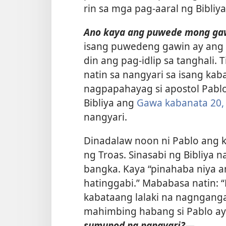
rin sa mga pag-aaral ng Bibliya
Ano kaya ang puwede mong gawi
isang puwedeng gawin ay ang
din ang pag-idlip sa tanghali
natin sa nangyari sa isang ka
nagpapahayag si apostol Pablo
Bibliya ang
Gawa kabanata 20, 
nangyari.
Dinadalaw noon ni Pablo ang
ng Troas. Sinasabi ng Bibliya n
bangka. Kaya “pinahaba niya 
hatinggabi.” Mababasa natin: 
kabataang lalaki na nagngang
mahimbing habang si Pablo ay 
sumunod na nangyari?​
—