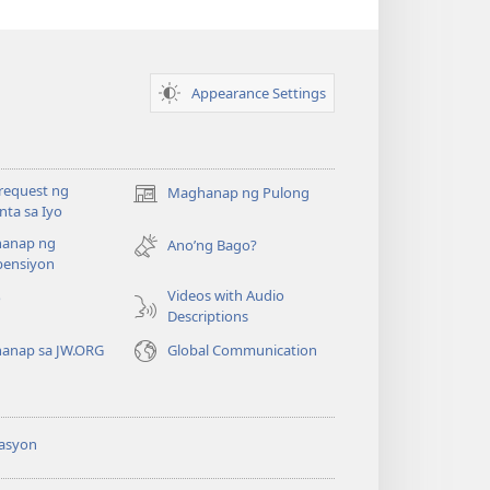
Appearance Settings
request ng
Maghanap ng Pulong
(may
ta sa Iyo
bubukas
anap ng
na
Ano’ng Bago?
ensiyon
bagong
window)
Videos with Audio
o
Descriptions
anap sa JW.ORG
Global Communication
asyon