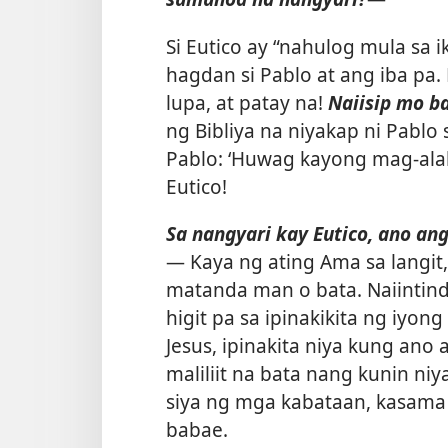
Si Eutico ay “nahulog mula sa 
hagdan si Pablo at ang iba pa.
lupa, at patay na!
Naiisip mo ba
ng Bibliya na niyakap ni Pablo
Pablo: ‘Huwag kayong mag-alala
Eutico!
Sa nangyari kay Eutico, ano an
— Kaya ng ating Ama sa langit
matanda man o bata. Naiintind
higit pa sa ipinakikita ng iyo
Jesus, ipinakita niya kung an
maliliit na bata nang kunin ni
siya ng mga kabataan, kasama
babae.