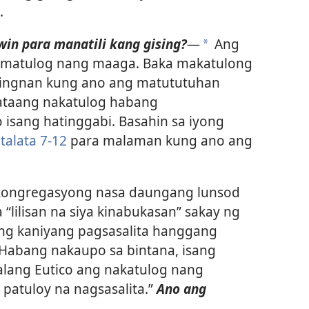
.
n para manatili kang gising?​
—
Ang
*
 matulog nang maaga. Baka makatulong
. Tingnan kung ano ang matututuhan
bataang nakatulog habang
 isang hatinggabi. Basahin sa iyong
talata 7-12
para malaman kung ano ang
 kongregasyong nasa daungang lunsod
a “lilisan na siya kinabukasan” sakay ng
ang kaniyang pagsasalita hanggang
“Habang nakaupo sa bintana, isang
alang Eutico ang nakatulog nang
patuloy na nagsasalita.”
Ano ang