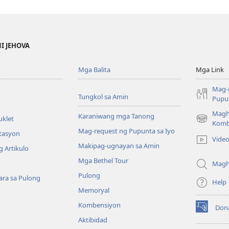
NI JEHOVA
Mga Balita
Mga Link
Mag-
Tungkol sa Amin
Pupun
Magh
Karaniwang mga Tanong
uklet
(may
Komb
Mag-request ng Pupunta sa Iyo
bubukas
itasyon
Vide
na
Makipag-ugnayan sa Amin
 Artikulo
bagong
Mga Bethel Tour
window)
Magh
Pulong
ra sa Pulong
Help
Memoryal
Kombensiyon
Don
(may
Aktibidad
bubukas