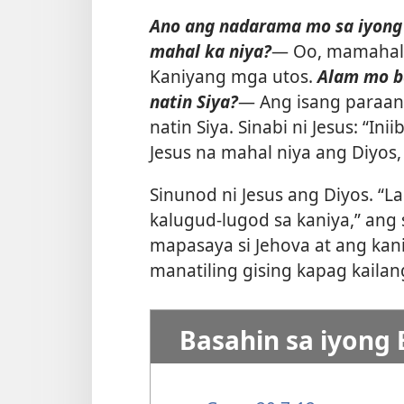
Ano ang nadarama mo sa iyong
mahal ka niya?​
— Oo, mamahalin
Kaniyang mga utos.
Alam mo b
natin Siya?​
— Ang isang paraan
natin Siya. Sinabi ni Jesus: “In
Jesus na mahal niya ang Diyos, 
Sinunod ni Jesus ang Diyos. “
kalugud-lugod sa kaniya,” ang s
mapasaya si Jehova at ang kaniy
manatiling gising kapag kailan
Basahin sa iyong 