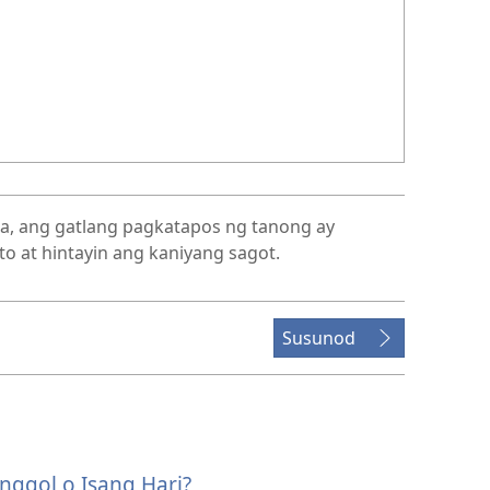
ta, ang gatlang pagkatapos ng tanong ay
to at hintayin ang kaniyang sagot.
Susunod
nggol o Isang Hari?