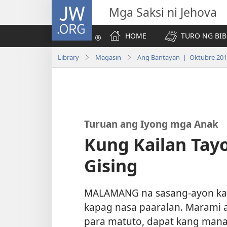
JW.ORG
Mga Saksi ni Jehova
HOME
TURO NG BIB
Library
Magasin
Ang Bantayan | Oktubre 20
Turuan ang Iyong mga Anak
Kung Kailan Tay
Gising
MALAMANG na sasang-ayon ka 
kapag nasa paaralan. Marami a
para matuto, dapat kang manat