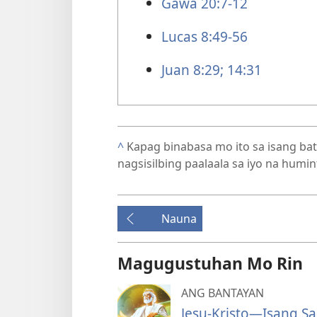
Gawa 20:7-12
Lucas 8:49-56
Juan 8:29;
14:31
^
Kapag binabasa mo ito sa isang ba
nagsisilbing paalaala sa iyo na humin
Nauna
Magugustuhan Mo Rin
ANG BANTAYAN
Jesu-Kristo—Isang Sa