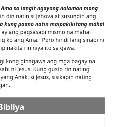
 Ama sa langit ngayong nalaman mong
 din natin si Jehova at susundin ang
a kung paano natin maipakikitang mahal
 ay ang pagsasabi mismo na mahal
iibig ko ang Ama.” Pero hindi lang sinabi ni
ipinakita rin niya ito sa gawa.
Lagi kong ginagawa ang mga bagay na
abi ni Jesus. Kung gusto rin nating
ang Anak, si Jesus, sisikapin nating
gan.
Bibliya