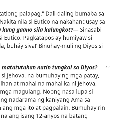
ikatlong palapag.” Dali-daling bumaba sa
 Nakita nila si Eutico na nakahandusay sa
 kung gaano sila kalungkot?​
— Sinasabi
 si Eutico. Pagkatapos ay humiyaw si
, buháy siya!’ Binuhay-muli ng Diyos si
g matututuhan natin tungkol sa Diyos?​
, si Jehova, na bumuhay ng mga patay,
ihan at mahal na mahal ka ni Jehova,
ng mga magulang. Noong nasa lupa si
o ang nadarama ng kaniyang Ama sa
ya ang mga ito at pagpalain. Bumuhay rin
 na ang isang 12-anyos na batang