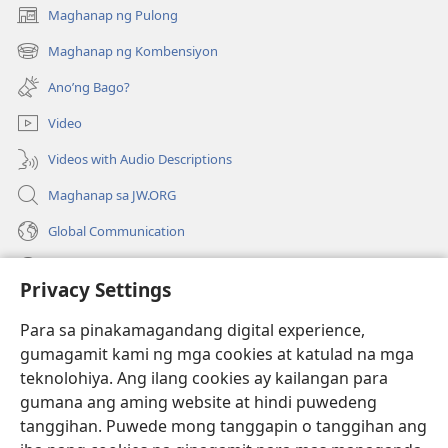
Maghanap ng Pulong
(may
bubukas
Maghanap ng Kombensiyon
(may
na
bubukas
bagong
Ano’ng Bago?
na
window)
bagong
Video
window)
Videos with Audio Descriptions
Maghanap sa JW.ORG
Global Communication
Help
Privacy Settings
Donasyon
(may
Para sa pinakamagandang digital experience,
bubukas
gumagamit kami ng mga cookies at katulad na mga
na
Watchtower ONLINE LIBRARY™
teknolohiya. Ang ilang cookies ay kailangan para
(may
bagong
gumana ang aming website at hindi puwedeng
bubukas
window)
®
JW Hub
na
tanggihan. Puwede mong tanggapin o tanggihan ang
(may
bagong
bubukas