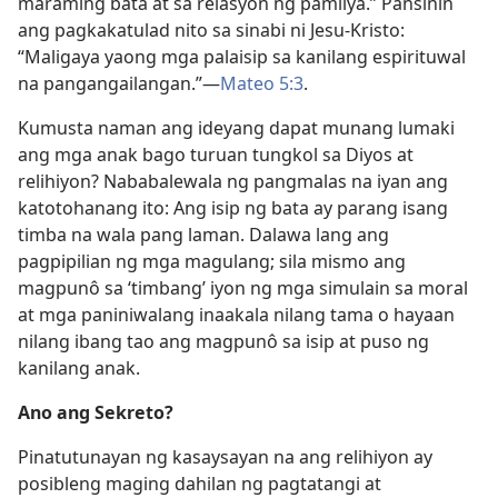
maraming bata at sa relasyon ng pamilya.” Pansinin
ang pagkakatulad nito sa sinabi ni Jesu-Kristo:
“Maligaya yaong mga palaisip sa kanilang espirituwal
na pangangailangan.”​—
Mateo 5:3
.
Kumusta naman ang ideyang dapat munang lumaki
ang mga anak bago turuan tungkol sa Diyos at
relihiyon? Nababalewala ng pangmalas na iyan ang
katotohanang ito: Ang isip ng bata ay parang isang
timba na wala pang laman. Dalawa lang ang
pagpipilian ng mga magulang; sila mismo ang
magpunô sa ‘timbang’ iyon ng mga simulain sa moral
at mga paniniwalang inaakala nilang tama o hayaan
nilang ibang tao ang magpunô sa isip at puso ng
kanilang anak.
Ano ang Sekreto?
Pinatutunayan ng kasaysayan na ang relihiyon ay
posibleng maging dahilan ng pagtatangi at