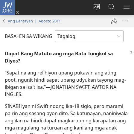
JW.ORG
Mag-
log
Baguhin
Maghana
IPA
In
ang
sa
AN
Ang Bantayan | Agosto 2011
(may
wika
JW.ORG
ME
bubukas
ng
BASAHIN SA WIKANG
na
site
bagong
Dapat Bang Matuto ang mga Bata Tungkol sa
window)
Diyos?
“Sapat na ang relihiyon upang pukawin ang ating
poot, ngunit hindi sapat upang udyukan tayong mag-
ibigan sa isa’t isa.”​—JONATHAN SWIFT, AWTOR NA
INGLES.
SINABI iyan ni Swift noong ika-18 siglo, pero marami
pa rin ang sasang-ayon dito. Sa katunayan, naniniwala
ang ilan na hindi dapat magkaroon ng karapatan ang
mga magulang na turuan ang kanilang mga anak