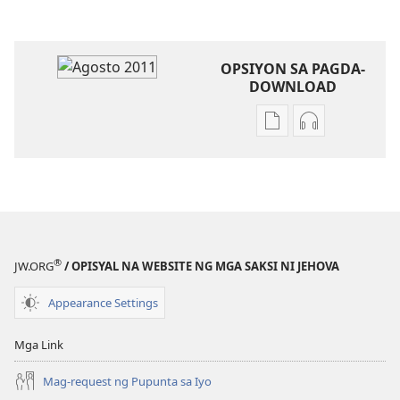
OPSIYON SA PAGDA-
DOWNLOAD
Opsiyon
Opsiyon
sa
sa
pagda-
pagda-
download
download
ng
ng
publikasyon
audio
ANG
ANG
®
JW.ORG
/ OPISYAL NA WEBSITE NG MGA SAKSI NI JEHOVA
BANTAYAN
BANTAYAN
Agosto 2011
Agosto 2011
Appearance Settings
Mga Link
Mag-request ng Pupunta sa Iyo