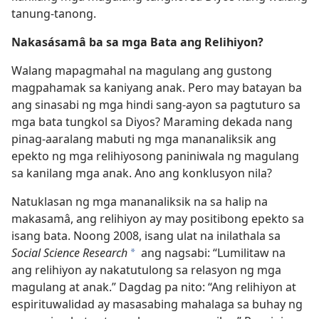
tanung-tanong.
Nakasásamâ ba sa mga Bata ang Relihiyon?
Walang mapagmahal na magulang ang gustong
magpahamak sa kaniyang anak. Pero may batayan ba
ang sinasabi ng mga hindi sang-ayon sa pagtuturo sa
mga bata tungkol sa Diyos? Maraming dekada nang
pinag-aaralang mabuti ng mga mananaliksik ang
epekto ng mga relihiyosong paniniwala ng magulang
sa kanilang mga anak. Ano ang konklusyon nila?
Natuklasan ng mga mananaliksik na sa halip na
makasamâ, ang relihiyon ay may positibong epekto sa
isang bata. Noong 2008, isang ulat na inilathala sa
Social Science Research
ang nagsabi: “Lumilitaw na
*
ang relihiyon ay nakatutulong sa relasyon ng mga
magulang at anak.” Dagdag pa nito: “Ang relihiyon at
espirituwalidad ay masasabing mahalaga sa buhay ng