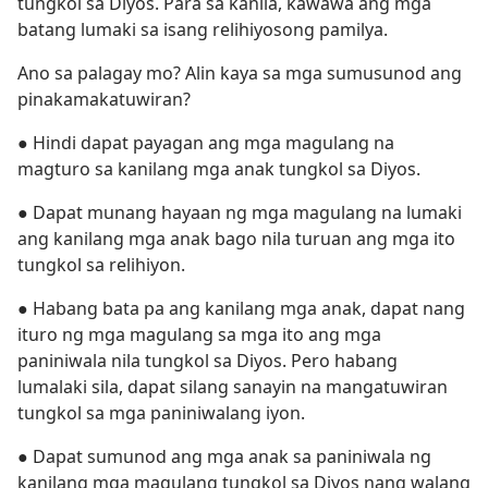
tungkol sa Diyos. Para sa kanila, kawawa ang mga
batang lumaki sa isang relihiyosong pamilya.
Ano sa palagay mo? Alin kaya sa mga sumusunod ang
pinakamakatuwiran?
● Hindi dapat payagan ang mga magulang na
magturo sa kanilang mga anak tungkol sa Diyos.
● Dapat munang hayaan ng mga magulang na lumaki
ang kanilang mga anak bago nila turuan ang mga ito
tungkol sa relihiyon.
● Habang bata pa ang kanilang mga anak, dapat nang
ituro ng mga magulang sa mga ito ang mga
paniniwala nila tungkol sa Diyos. Pero habang
lumalaki sila, dapat silang sanayin na mangatuwiran
tungkol sa mga paniniwalang iyon.
● Dapat sumunod ang mga anak sa paniniwala ng
kanilang mga magulang tungkol sa Diyos nang walang