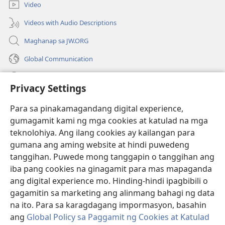
bagong
Video
window)
Videos with Audio Descriptions
Maghanap sa JW.ORG
Global Communication
Help
Privacy Settings
Donasyon
(may
Para sa pinakamagandang digital experience,
bubukas
gumagamit kami ng mga cookies at katulad na mga
na
Watchtower ONLINE LIBRARY™
teknolohiya. Ang ilang cookies ay kailangan para
(may
bagong
gumana ang aming website at hindi puwedeng
bubukas
window)
®
JW Hub
na
tanggihan. Puwede mong tanggapin o tanggihan ang
(may
bagong
bubukas
iba pang cookies na ginagamit para mas mapaganda
window)
®
JW Library
na
ang digital experience mo. Hinding-hindi ipagbibili o
bagong
gagamitin sa marketing ang alinmang bahagi ng data
window)
®
Watchtower Library
na ito. Para sa karagdagang impormasyon, basahin
ang
Global Policy sa Paggamit ng Cookies at Katulad