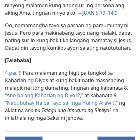
ninyong malaman kung anong uri ng persona ang
aking Ama, tingnan ninyo ako.’​—
JUAN 5:19;
14:9
.
Oo, namamangha tayo sa paraan ng pamumuhay ni
Jesus. Pero para makinabang tayo nang malaki, dapat
nating suriin kung bakit kailangang mamatay si Jesus.
Dapat din tayong kumilos ayon sa ating natututuhan.
[Talababa]
^
par. 9
Para malaman ang higit pa tungkol sa
Kaharian ng Diyos at kung bakit natin masasabing
malapit na itong dumating, tingnan ang kabanata 8,
“Ano ba ang Kaharian ng Diyos?,”
at kabanata 9,
“Nabubuhay Na ba Tayo sa ‘mga Huling Araw’?,”
ng
aklat na
Ano ba Talaga ang Itinuturo ng Bibliya?
na
inilathala ng mga Saksi ni Jehova.