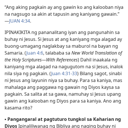
“Ang aking pagkain ay ang gawin ko ang kalooban niya
na nagsugo sa akin at tapusin ang kaniyang gawain.”​
—
JUAN 4:34
.
IPINAKIKITA ng pananalitang iyan ang pangunahin sa
buhay ni Jesus. Si Jesus at ang kaniyang mga alagad ay
buong-umagang naglakbay sa maburol na bayan ng
Samaria. (
Juan 4:6
, talababa sa
New World Translation of
the Holy Scriptures​—With References
) Dahil inaakala ng
kaniyang mga alagad na nagugutom na si Jesus, inalok
nila siya ng pagkain. (
Juan 4:31-33
) Bilang sagot, sinabi
ni Jesus ang layunin niya sa buhay. Para sa kaniya, mas
mahalaga ang paggawa ng gawain ng Diyos kaysa sa
pagkain. Sa salita at sa gawa, namuhay si Jesus upang
gawin ang kalooban ng Diyos para sa kaniya. Ano ang
kasama rito?
▪
Pangangaral at pagtuturo tungkol sa Kaharian ng
Diyos
Ipinaliliwanag ng Bibliya ang naging buhay ni