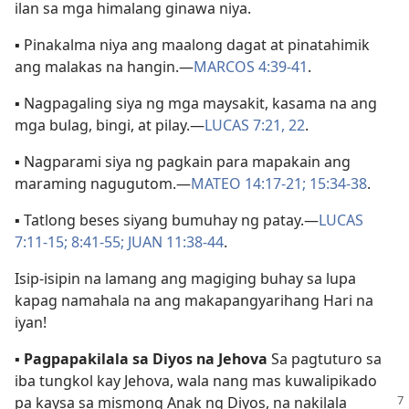
ilan sa mga himalang ginawa niya.
▪ Pinakalma niya ang maalong dagat at pinatahimik
ang malakas na hangin.​—
MARCOS 4:39-41
.
▪ Nagpagaling siya ng mga maysakit, kasama na ang
mga bulag, bingi, at pilay.​—
LUCAS 7:21, 22
.
▪ Nagparami siya ng pagkain para mapakain ang
maraming nagugutom.​—
MATEO 14:17-21;
15:34-38
.
▪ Tatlong beses siyang bumuhay ng patay.​—
LUCAS
7:11-15;
8:41-55;
JUAN 11:38-44
.
Isip-isipin na lamang ang magiging buhay sa lupa
kapag namahala na ang makapangyarihang Hari na
iyan!
▪
Pagpapakilala sa Diyos na Jehova
Sa pagtuturo sa
iba tungkol kay Jehova, wala nang mas kuwalipikado
pa kaysa sa mismong Anak ng
Diyos, na nakilala