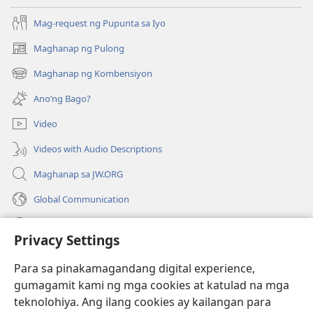
Mag-request ng Pupunta sa Iyo
Maghanap ng Pulong
(may
bubukas
Maghanap ng Kombensiyon
(may
na
bubukas
bagong
Ano’ng Bago?
na
window)
bagong
Video
window)
Videos with Audio Descriptions
Maghanap sa JW.ORG
Global Communication
Help
Privacy Settings
Donasyon
(may
Para sa pinakamagandang digital experience,
bubukas
gumagamit kami ng mga cookies at katulad na mga
na
Watchtower ONLINE LIBRARY™
teknolohiya. Ang ilang cookies ay kailangan para
(may
bagong