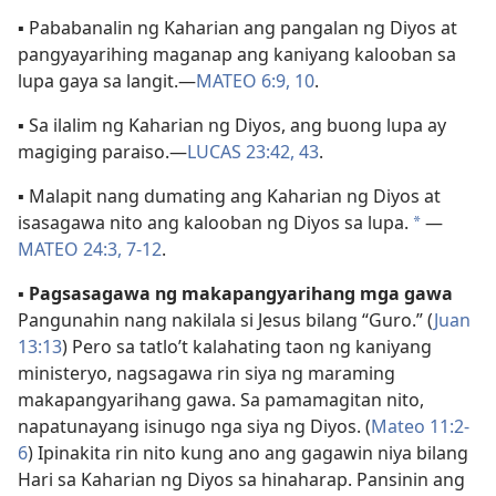
▪ Pababanalin ng Kaharian ang pangalan ng Diyos at
pangyayarihing maganap ang kaniyang kalooban sa
lupa gaya sa langit.​—
MATEO 6:9, 10
.
▪ Sa ilalim ng Kaharian ng Diyos, ang buong lupa ay
magiging paraiso.​—
LUCAS 23:42, 43
.
▪ Malapit nang dumating ang Kaharian ng Diyos at
isasagawa nito ang kalooban ng Diyos sa lupa.
​—
*
MATEO 24:3,
7-12
.
▪
Pagsasagawa ng makapangyarihang mga gawa
Pangunahin nang nakilala si Jesus bilang “Guro.” (
Juan
13:13
) Pero sa tatlo’t kalahating taon ng kaniyang
ministeryo, nagsagawa rin siya ng maraming
makapangyarihang gawa. Sa pamamagitan nito,
napatunayang isinugo nga siya ng Diyos. (
Mateo 11:2-
6
) Ipinakita rin nito kung ano ang gagawin niya bilang
Hari sa Kaharian ng Diyos sa hinaharap. Pansinin ang