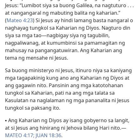
Jesus: “Lumibot siya sa buong Galilea, na nagtuturo . . .
at nangangaral ng mabuting balita ng kaharian.”
(
Mateo 4:23
) Si Jesus ay hindi lamang basta nangaral o
naghayag tungkol sa Kaharian ng Diyos. Nagturo din
siya sa mga tao​—nagbigay siya ng tagubilin,
nagpaliwanag, at kumumbinsi sa pamamagitan ng
mahusay na pangangatuwiran. Ang Kaharian ang
tema ng mensahe ni Jesus.
Sa buong ministeryo ni Jesus, itinuro niya sa kaniyang
mga tagapakinig kung ano ang Kaharian ng Diyos at
ang gagawin nito. Pansinin ang mga katotohanan
tungkol sa Kaharian, pati na ang mga talata sa
Kasulatan na naglalaman ng mga pananalita ni Jesus
tungkol sa paksang ito.
▪ Ang Kaharian ng Diyos ay isang gobyerno sa langit,
at si Jesus ang hinirang ni Jehova bilang Hari nito.​—
MATEO 4:17;
JUAN 18:36
.