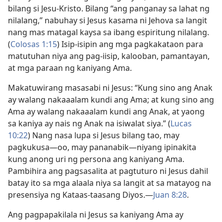
bilang si Jesu-Kristo. Bilang “ang panganay sa lahat ng
nilalang,” nabuhay si Jesus kasama ni Jehova sa langit
nang mas matagal kaysa sa ibang espiritung nilalang.
(
Colosas 1:15
) Isip-isipin ang mga pagkakataon para
matutuhan niya ang pag-iisip, kalooban, pamantayan,
at mga paraan ng kaniyang Ama.
Makatuwirang masasabi ni Jesus: “Kung sino ang Anak
ay walang nakaaalam kundi ang Ama; at kung sino ang
Ama ay walang nakaaalam kundi ang Anak, at yaong
sa kaniya ay nais ng Anak na isiwalat siya.” (
Lucas
10:22
) Nang nasa lupa si Jesus bilang tao, may
pagkukusa​—oo, may pananabik​—niyang ipinakita
kung anong uri ng persona ang kaniyang Ama.
Pambihira ang pagsasalita at pagtuturo ni Jesus dahil
batay ito sa mga alaala niya sa langit at sa matayog na
presensiya ng Kataas-taasang Diyos.​—
Juan 8:28
.
Ang pagpapakilala ni Jesus sa kaniyang Ama ay