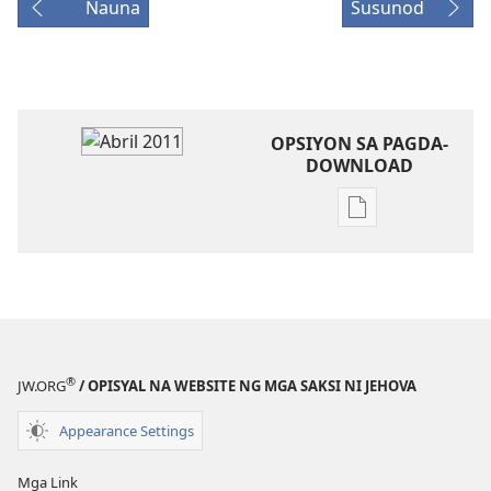
Nauna
Susunod
OPSIYON SA PAGDA-
DOWNLOAD
Opsiyon
sa
pagda-
download
ng
publikasyon
ANG
®
JW.ORG
/ OPISYAL NA WEBSITE NG MGA SAKSI NI JEHOVA
BANTAYAN
Abril 2011
Appearance Settings
Mga Link