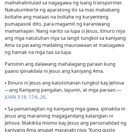
maihahalintulad sa nagagawa ng isang transpormer.
Nakukumberte ng aparatong ito sa mas mababang
boltahe ang mataas na boltahe ng kuryenteng
pumapasok dito, para magamit ng karaniwang
mamamayan. Nang narito sa lupa si Jesus, itinuro niya
ang mga natutuhan niya sa langit tungkol sa kaniyang
Ama sa paraang madaling maunawaan at maisagawa
ng hamak na mga tao sa lupa.
Pansinin ang dalawang mahalagang paraan kung
paano ipinakilala ni Jesus ang kaniyang Ama.
▪ Itinuro ni Jesus ang katotohanan tungkol kay Jehova​
—ang Kaniyang pangalan, layunin, at mga paraan.​—
JUAN 3:16;
17:6,
26
.
▪ Sa pamamagitan ng kaniyang mga gawa, ipinakita ni
Jesus ang maraming magagandang katangian ni
Jehova. Makikita mismo kay Jesus ang personalidad ng
kaniyang Ama anupat masasabi niya: ‘Kung gusto