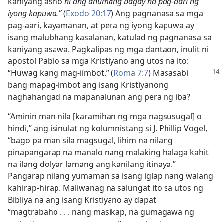
kaniyang asno
ni ang anumang bagay na pag-aari ng
iyong kapuwa.”
(
Exodo 20:17
) Ang pagnanasa sa mga
pag-aari, kayamanan, at pera ng iyong kapuwa ay
isang malubhang kasalanan, katulad ng pagnanasa sa
kaniyang asawa. Pagkalipas ng mga dantaon, inulit ni
apostol Pablo sa mga Kristiyano ang utos na ito:
“Huwag kang mag-iimbot.” (
Roma 7:7
)
Masasabi
bang mapag-imbot ang isang Kristiyanong
naghahangad na mapanalunan ang pera ng iba?
“Aminin man nila [karamihan ng mga nagsusugal] o
hindi,” ang isinulat ng kolumnistang si J. Phillip Vogel,
“bago pa man sila magsugal, lihim na nilang
pinapangarap na manalo nang malaking halaga kahit
na ilang dolyar lamang ang kanilang itinaya.”
Pangarap nilang yumaman sa isang iglap nang walang
kahirap-hirap. Maliwanag na salungat ito sa utos ng
Bibliya na ang isang Kristiyano ay dapat
“magtrabaho . . . nang masikap, na gumagawa ng