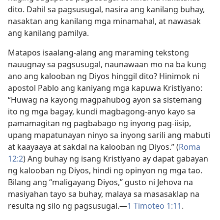
dito. Dahil sa pagsusugal, nasira ang kanilang buhay,
nasaktan ang kanilang mga minamahal, at nawasak
ang kanilang pamilya.
Matapos isaalang-alang ang maraming tekstong
nauugnay sa pagsusugal, naunawaan mo na ba kung
ano ang kalooban ng Diyos hinggil dito? Hinimok ni
apostol Pablo ang kaniyang mga kapuwa Kristiyano:
“Huwag na kayong magpahubog ayon sa sistemang
ito ng mga bagay, kundi magbagong-anyo kayo sa
pamamagitan ng pagbabago ng inyong pag-iisip,
upang mapatunayan ninyo sa inyong sarili ang mabuti
at kaayaaya at sakdal na kalooban ng Diyos.” (
Roma
12:2
) Ang buhay ng isang Kristiyano ay dapat gabayan
ng kalooban ng Diyos, hindi ng opinyon ng mga tao.
Bilang ang “maligayang Diyos,” gusto ni Jehova na
masiyahan tayo sa buhay, malaya sa masasaklap na
resulta ng silo ng pagsusugal.​—
1 Timoteo 1:11
.