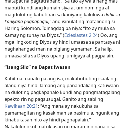
matapat na pagtatrabaho. “Sa tao ay wala nang mas
mabuti kundi ang kumain siya at uminom nga at
magdulot ng kabutihan sa kaniyang kaluluwa
dahil sa
kaniyang pagpapagal,”
ang isinulat ng matalinong si
Haring Solomon. Idinagdag pa niya: “Ito ay mula sa
kamay ng tunay na Diyos.” (
Eclesiastes 2:24
) Oo, ang
mga lingkod ng Diyos ay hindi umaasa sa pantasya ni
naghahangad man na biglang yumaman. Sa halip,
umaasa sila sa Diyos upang lumigaya at pagpalain.
“Isang Silo” na Dapat Iwasan
Kahit na manalo pa ang isa, makabubuting isaalang-
alang niya hindi lamang ang panandaliang katuwaan
na dulot ng pagkapanalo kundi ang pangmatagalang
epekto rin ng pagsusugal. Ganito ang sabi ng
Kawikaan 20:21
: “Ang mana ay nakukuha sa
pamamagitan ng kasakiman sa pasimula, ngunit ang
kinabukasan nito ay hindi pagpapalain.”
Nakalulungkot, natuklasan ng maraming nanalo sa