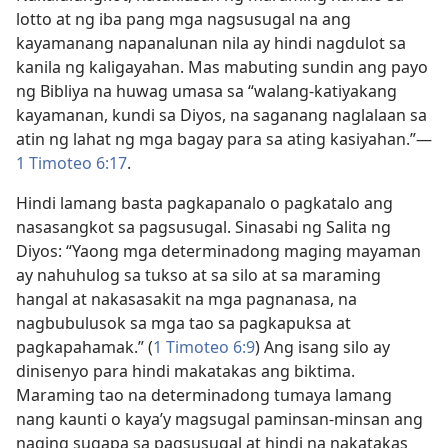
lotto at ng iba pang mga nagsusugal na ang
kayamanang napanalunan nila ay hindi nagdulot sa
kanila ng kaligayahan. Mas mabuting sundin ang payo
ng Bibliya na huwag umasa sa “walang-katiyakang
kayamanan, kundi sa Diyos, na saganang naglalaan sa
atin ng lahat ng mga bagay para sa ating kasiyahan.”​—
1 Timoteo 6:17
.
Hindi lamang basta pagkapanalo o pagkatalo ang
nasasangkot sa pagsusugal. Sinasabi ng Salita ng
Diyos: “Yaong mga determinadong maging mayaman
ay nahuhulog sa tukso at sa silo at sa maraming
hangal at nakasasakit na mga pagnanasa, na
nagbubulusok sa mga tao sa pagkapuksa at
pagkapahamak.” (
1 Timoteo 6:9
) Ang isang silo ay
dinisenyo para hindi makatakas ang biktima.
Maraming tao na determinadong tumaya lamang
nang kaunti o kaya’y magsugal paminsan-minsan ang
naging sugapa sa pagsusugal at hindi na nakatakas