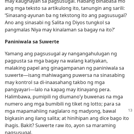
may kaugnayan sa pagsusugal. Habang binabasa mo
ang mga teksto sa artikulong ito, tanungin ang sarili:
‘Sinasang-ayunan ba ng tekstong ito ang pagsusugal?
Ano ang sinasabi ng Salita ng Diyos tungkol sa
pangmalas Niya may kinalaman sa bagay na ito?’
Paniniwala sa Suwerte
Yamang ang pagsusugal ay nangangahulugan ng
pagpusta sa mga bagay na walang katiyakan,
malaking papel ang ginagampanan ng paniniwala sa
suwerte​—isang mahiwagang puwersa na sinasabing
may kontrol sa di-inaasahang takbo ng mga
pangyayari​—lalo na kapag may itinayang pera.
Halimbawa, pumipili ng diumano’y buwenas na mga
numero ang mga bumibili ng tiket ng lotto; para sa
mga mapamahiing naglalaro
ng madyong, bawal
bigkasin ang ilang salita; at hinihipan ang dice bago ito
ihagis. Bakit? Suwerte raw ito, ayon sa maraming
nagsusugal.