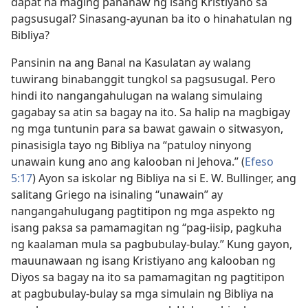
dapat na maging pananaw ng isang Kristiyano sa
pagsusugal? Sinasang-ayunan ba ito o hinahatulan ng
Bibliya?
Pansinin na ang Banal na Kasulatan ay walang
tuwirang binabanggit tungkol sa pagsusugal. Pero
hindi ito nangangahulugan na walang simulaing
gagabay sa atin sa bagay na ito. Sa halip na magbigay
ng mga tuntunin para sa bawat gawain o sitwasyon,
pinasisigla tayo ng Bibliya na “patuloy ninyong
unawain kung ano ang kalooban ni Jehova.” (
Efeso
5:17
) Ayon sa iskolar ng Bibliya na si E. W. Bullinger, ang
salitang Griego na isinaling “unawain” ay
nangangahulugang pagtitipon ng mga aspekto ng
isang paksa sa pamamagitan ng “pag-iisip, pagkuha
ng kaalaman mula sa pagbubulay-bulay.” Kung gayon,
mauunawaan ng isang Kristiyano ang kalooban ng
Diyos sa bagay na ito sa pamamagitan ng pagtitipon
at pagbubulay-bulay sa mga simulain ng Bibliya na