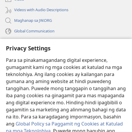
window)
Videos with Audio Descriptions
Maghanap sa JW.ORG
Global Communication
Help
Privacy Settings
Donasyon
(may
Para sa pinakamagandang digital experience,
bubukas
gumagamit kami ng mga cookies at katulad na mga
na
Watchtower ONLINE LIBRARY™
teknolohiya. Ang ilang cookies ay kailangan para
(may
bagong
gumana ang aming website at hindi puwedeng
bubukas
window)
®
JW Hub
na
tanggihan. Puwede mong tanggapin o tanggihan ang
(may
bagong
bubukas
iba pang cookies na ginagamit para mas mapaganda
window)
®
JW Library
na
ang digital experience mo. Hinding-hindi ipagbibili o
bagong
gagamitin sa marketing ang alinmang bahagi ng data
window)
®
Watchtower Library
na ito. Para sa karagdagang impormasyon, basahin
ang
Global Policy sa Paggamit ng Cookies at Katulad
na mga Teknolohiya
. Puwede mong baguhin ang