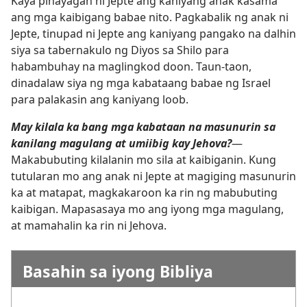
Kaya pinayagan ni Jepte ang kaniyang anak kasama
ang mga kaibigang babae nito. Pagkabalik ng anak ni
Jepte, tinupad ni Jepte ang kaniyang pangako na dalhin
siya sa tabernakulo ng Diyos sa Shilo para
habambuhay na maglingkod doon. Taun-taon,
dinadalaw siya ng mga kabataang babae ng Israel
para palakasin ang kaniyang loob.
May kilala ka bang mga kabataan na masunurin sa
kanilang magulang at umiibig kay Jehova?​
—
Makabubuting kilalanin mo sila at kaibiganin. Kung
tutularan mo ang anak ni Jepte at magiging masunurin
ka at matapat, magkakaroon ka rin ng mabubuting
kaibigan. Mapasasaya mo ang iyong mga magulang,
at mamahalin ka rin ni Jehova.
Basahin sa iyong Bibliya