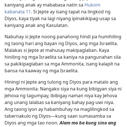
kaniyang anak ay mababasa natin sa
Hukom
kabanata 11
. Si Jepte ay isang tapat na lingkod ng
Diyos, kaya tiyak na lagi niyang ipinakikipag-usap sa
kaniyang anak ang Kasulatan.
Nabuhay si Jepte noong panahong hindi pa humihiling
ng taong hari ang bayan ng Diyos, ang mga Israelita.
Malakas si Jepte at mahusay makipaglaban. Kaya
hiniling ng mga Israelita sa kaniya na pangunahan sila
sa pakikipaglaban sa mga Ammonita, isang kalapít na
bansa na kaaway ng mga Israelita.
Hiningi ni Jepte ang tulong ng Diyos para matalo ang
mga Ammonita. Nangako siya na kung bibigyan siya ni
Jehova ng tagumpay, ibibigay naman niya kay Jehova
ang unang lalabas sa kaniyang bahay pag-uwi niya.
Ang taong iyon ay habambuhay na maglilingkod sa
tabernakulo ng Diyos​—kung saan sumasamba sa
Diyos ang mga tao noon.
Alam mo ba kung sino ang