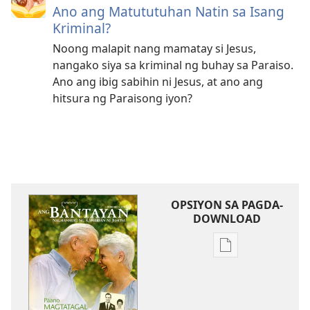
Ano ang Matututuhan Natin sa Isang
Kriminal?
Noong malapit nang mamatay si Jesus,
nangako siya sa kriminal ng buhay sa Paraiso.
Ano ang ibig sabihin ni Jesus, at ano ang
hitsura ng Paraisong iyon?
OPSIYON SA PAGDA-
DOWNLOAD
Opsiyon
sa
pagda-
download