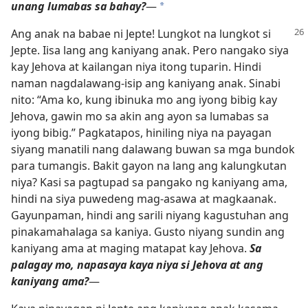
unang lumabas sa bahay?​
—
*
Ang anak na babae ni Jepte! Lungkot na
lungkot si
Jepte. Iisa lang ang kaniyang anak. Pero nangako siya
kay Jehova at kailangan niya itong tuparin. Hindi
naman nagdalawang-isip ang kaniyang anak. Sinabi
nito: “Ama ko, kung ibinuka mo ang iyong bibig kay
Jehova, gawin mo sa akin ang ayon sa lumabas sa
iyong bibig.” Pagkatapos, hiniling niya na payagan
siyang manatili nang dalawang buwan sa mga bundok
para tumangis. Bakit gayon na lang ang kalungkutan
niya? Kasi sa pagtupad sa pangako ng kaniyang ama,
hindi na siya puwedeng mag-asawa at magkaanak.
Gayunpaman, hindi ang sarili niyang kagustuhan ang
pinakamahalaga sa kaniya. Gusto niyang sundin ang
kaniyang ama at maging matapat kay Jehova.
Sa
palagay mo, napasaya kaya niya si Jehova at ang
kaniyang ama?​
—