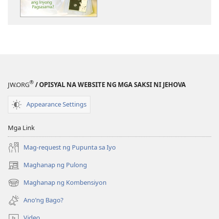
ng
publikasyon
ANG
BANTAYAN
Pebrero 2011
®
JW.ORG
/ OPISYAL NA WEBSITE NG MGA SAKSI NI JEHOVA
Appearance Settings
Mga Link
Mag-request ng Pupunta sa Iyo
Maghanap ng Pulong
(may
bubukas
Maghanap ng Kombensiyon
(may
na
bubukas
bagong
Ano’ng Bago?
na
window)
bagong
Video