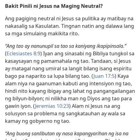
Bakit Pinili ni Jesus na Maging Neutral?
Ang pagiging neutral ni Jesus sa pulitika ay matibay na
nakasalig sa Kasulatan. Tingnan natin ang dalawa lang
sa mga simulaing makikita rito.
“Ang tao ay nanunupil sa tao sa kaniyang ikapipinsala.”
(
Eclesiastes 8:9
) Iyan ang sinasabi ng Bibliya tungkol sa
kasaysayan ng pamamahala ng tao. Tandaan, si Jesus
ay matagal nang umiral sa langit bilang isang espiritu
bago pa naparito sa lupa bilang tao. (
Juan 17:5
) Kaya
alam niya na gaanuman kabuti ang intensiyon ng tao,
hindi nito kayang ibigay ang lahat ng pangangailangan
ng bilyun-bilyon; ni nilikha man ng Diyos ang tao para
gawin iyon. (
Jeremias 10:23
) Alam ni Jesus na ang
solusyon sa problema ng sangkatauhan ay wala sa
kamay ng gobyerno ng tao.
“Ang buong sanlibutan ay nasa kapangyarihan ng isa na