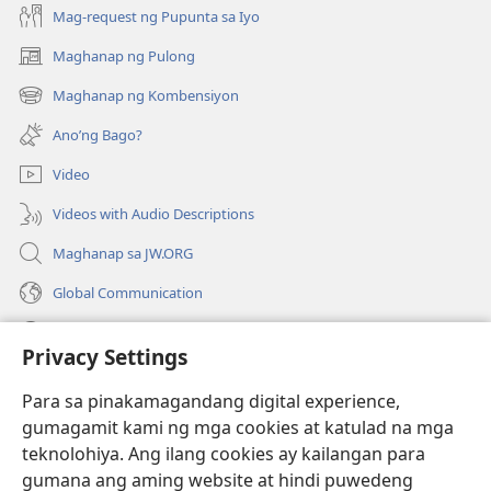
Mag-request ng Pupunta sa Iyo
Maghanap ng Pulong
(may
bubukas
Maghanap ng Kombensiyon
(may
na
bubukas
bagong
Ano’ng Bago?
na
window)
bagong
Video
window)
Videos with Audio Descriptions
Maghanap sa JW.ORG
Global Communication
Help
Privacy Settings
Donasyon
(may
Para sa pinakamagandang digital experience,
bubukas
gumagamit kami ng mga cookies at katulad na mga
na
Watchtower ONLINE LIBRARY™
teknolohiya. Ang ilang cookies ay kailangan para
(may
bagong
gumana ang aming website at hindi puwedeng
bubukas
window)