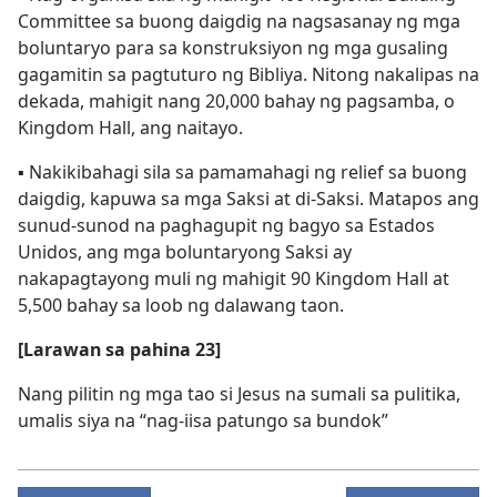
Committee sa buong daigdig na nagsasanay ng mga
boluntaryo para sa konstruksiyon ng mga gusaling
gagamitin sa pagtuturo ng Bibliya. Nitong nakalipas na
dekada, mahigit nang 20,000 bahay ng pagsamba, o
Kingdom Hall, ang naitayo.
▪ Nakikibahagi sila sa pamamahagi ng relief sa buong
daigdig, kapuwa sa mga Saksi at di-Saksi. Matapos ang
sunud-sunod na paghagupit ng bagyo sa Estados
Unidos, ang mga boluntaryong Saksi ay
nakapagtayong muli ng mahigit 90 Kingdom Hall at
5,500 bahay sa loob ng dalawang taon.
[Larawan sa pahina 23]
Nang pilitin ng mga tao si Jesus na sumali sa pulitika,
umalis siya na “nag-iisa patungo sa bundok”