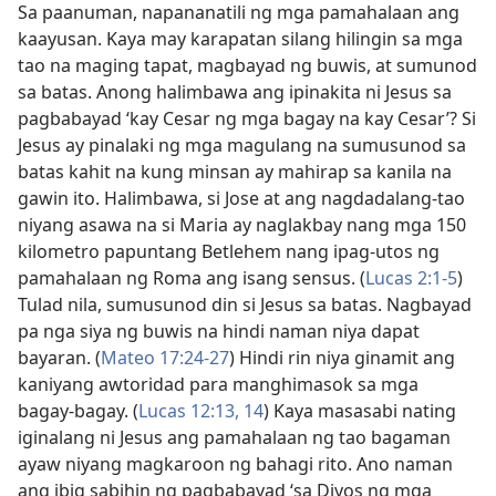
Sa paanuman, napananatili ng mga pamahalaan ang
kaayusan. Kaya may karapatan silang hilingin sa mga
tao na maging tapat, magbayad ng buwis, at sumunod
sa batas. Anong halimbawa ang ipinakita ni Jesus sa
pagbabayad ‘kay Cesar ng mga bagay na kay Cesar’? Si
Jesus ay pinalaki ng mga magulang na sumusunod sa
batas kahit na kung minsan ay mahirap sa kanila na
gawin ito. Halimbawa, si Jose at ang nagdadalang-tao
niyang asawa na si Maria ay naglakbay nang mga 150
kilometro papuntang Betlehem nang ipag-utos ng
pamahalaan ng Roma ang isang sensus. (
Lucas 2:1-5
)
Tulad nila, sumusunod din si Jesus sa batas. Nagbayad
pa nga siya ng buwis na hindi naman niya dapat
bayaran. (
Mateo 17:24-27
) Hindi rin niya ginamit ang
kaniyang awtoridad para manghimasok sa mga
bagay-bagay. (
Lucas 12:13, 14
) Kaya masasabi nating
iginalang ni Jesus ang pamahalaan ng tao bagaman
ayaw niyang magkaroon ng bahagi rito. Ano naman
ang ibig sabihin ng pagbabayad ‘sa Diyos ng mga