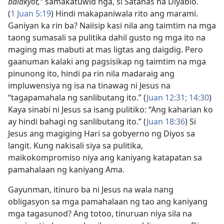
balakyot,”
samakatuwid nga, si Satanas na Diyablo.
(
1 Juan 5:19
) Hindi makapaniwala rito ang marami.
Ganiyan ka rin ba? Naiisip kasi nila ang taimtim na mga
taong sumasali sa pulitika dahil gusto ng mga ito na
maging mas mabuti at mas ligtas ang daigdig. Pero
gaanuman kalaki ang pagsisikap ng taimtim na mga
pinunong ito, hindi pa rin nila madaraig ang
impluwensiya ng isa na tinawag ni Jesus na
“tagapamahala ng sanlibutang ito.” (
Juan 12:31;
14:30
)
Kaya sinabi ni Jesus sa isang pulitiko: “Ang kaharian ko
ay hindi bahagi ng sanlibutang ito.” (
Juan 18:36
) Si
Jesus ang magiging Hari sa gobyerno ng Diyos sa
langit. Kung nakisali siya sa pulitika,
maikokompromiso niya ang kaniyang katapatan sa
pamahalaan ng kaniyang Ama.
Gayunman, itinuro ba ni Jesus na wala nang
obligasyon sa mga pamahalaan ng tao ang kaniyang
mga tagasunod? Ang totoo, tinuruan niya sila na