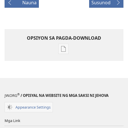
Nauna
Susunod
OPSIYON SA PAGDA-DOWNLOAD
Opsiyon
sa
pagda-
download
ng
publikasyon
ANG
®
JW.ORG
/ OPISYAL NA WEBSITE NG MGA SAKSI NI JEHOVA
BANTAYAN
Hulyo 2010
Appearance Settings
Mga Link