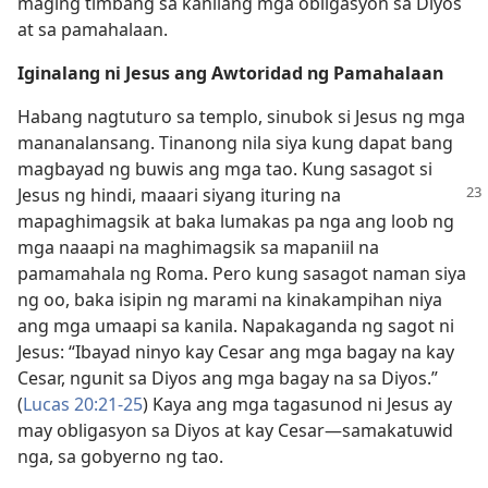
maging timbang sa kanilang mga obligasyon sa Diyos
at sa pamahalaan.
Iginalang ni Jesus ang Awtoridad ng Pamahalaan
Habang nagtuturo sa templo, sinubok si Jesus ng mga
mananalansang. Tinanong nila siya kung dapat bang
magbayad ng buwis ang mga tao. Kung sasagot si
Jesus ng hindi, maaari
siyang ituring na
mapaghimagsik at baka lumakas pa nga ang loob ng
mga naaapi na maghimagsik sa mapaniil na
pamamahala ng Roma. Pero kung sasagot naman siya
ng oo, baka isipin ng marami na kinakampihan niya
ang mga umaapi sa kanila. Napakaganda ng sagot ni
Jesus: “Ibayad ninyo kay Cesar ang mga bagay na kay
Cesar, ngunit sa Diyos ang mga bagay na sa Diyos.”
(
Lucas 20:21-25
) Kaya ang mga tagasunod ni Jesus ay
may obligasyon sa Diyos at kay Cesar​—samakatuwid
nga, sa gobyerno ng tao.