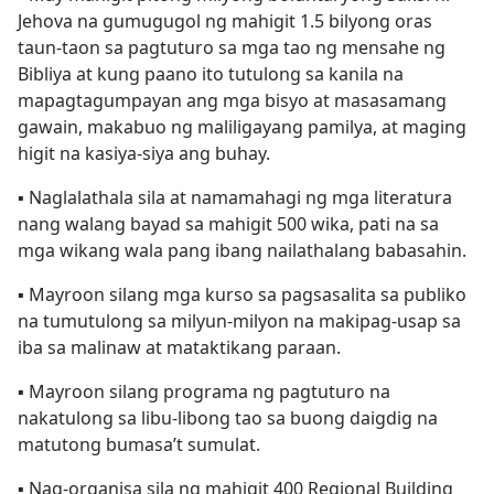
Jehova na gumugugol ng mahigit 1.5 bilyong oras
taun-taon sa pagtuturo sa mga tao ng mensahe ng
Bibliya at kung paano ito tutulong sa kanila na
mapagtagumpayan ang mga bisyo at masasamang
gawain, makabuo ng maliligayang pamilya, at maging
higit na kasiya-siya ang buhay.
▪ Naglalathala sila at namamahagi ng mga literatura
nang walang bayad sa mahigit 500 wika, pati na sa
mga wikang wala pang ibang nailathalang babasahin.
▪ Mayroon silang mga kurso sa pagsasalita sa publiko
na tumutulong sa milyun-milyon na makipag-usap sa
iba sa malinaw at mataktikang paraan.
▪ Mayroon silang programa ng pagtuturo na
nakatulong sa libu-libong tao sa buong daigdig na
matutong bumasa’t sumulat.
▪ Nag-organisa sila ng mahigit 400 Regional Building