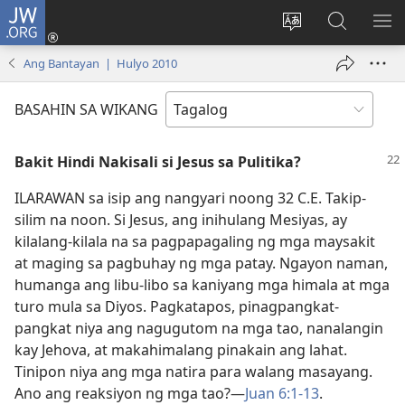
JW.ORG
Mag-
log
Baguhin
Maghana
IPA
In
ang
sa
AN
Ang Bantayan | Hulyo 2010
(may
wika
JW.ORG
ME
bubukas
ng
BASAHIN SA WIKANG
na
site
bagong
Bakit Hindi Nakisali si Jesus sa Pulitika?
window)
ILARAWAN sa isip ang nangyari noong 32 C.E. Takip-
silim na noon. Si Jesus, ang inihulang Mesiyas, ay
kilalang-kilala na sa pagpapagaling ng mga maysakit
at maging sa pagbuhay ng mga patay. Ngayon naman,
humanga ang libu-libo sa kaniyang mga himala at mga
turo mula sa Diyos. Pagkatapos, pinagpangkat-
pangkat niya ang nagugutom na mga tao, nanalangin
kay Jehova, at makahimalang pinakain ang lahat.
Tinipon niya ang mga natira para walang masayang.
Ano ang reaksiyon ng mga tao?​—
Juan 6:1-13
.