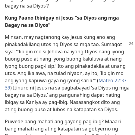
bagay na sa Diyos’?
Kung Paano Ibinigay ni Jesus “sa Diyos ang mga
Bagay na sa Diyos”
Minsan, may nagtanong kay Jesus kung ano ang
pinakadakilang utos ng Diyos sa
mga tao. Sumagot
siya: “‘Iibigin mo si Jehova na iyong Diyos nang iyong
buong puso at nang iyong buong kaluluwa at nang
iyong buong pag-iisip.’ Ito ang pinakadakila at unang
utos. Ang ikalawa, na tulad niyaon, ay ito, ‘Iibigin mo
ang iyong kapuwa gaya ng iyong sarili.’” (
Mateo 22:37-
39
) Itinuro ni Jesus na sa pagbabayad ‘sa Diyos ng mga
bagay na sa Diyos,’ ang pangunahing dapat nating
ibigay sa Kaniya ay pag-ibig. Nasasangkot dito ang
ating buong-puso at lubos na katapatan sa Diyos.
Puwede bang mahati ang gayong pag-ibig? Maaari
bang mahati ang ating katapatan sa gobyerno ng