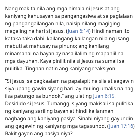
Nang makita nila ang mga himala ni Jesus at ang
kaniyang kahusayan sa pangangasiwa at sa paglalaan
ng pangangailangan nila, naisip nilang magiging
magaling na hari si Jesus. (
Juan 6:14
) Hindi naman ito
kataka-taka dahil kailangang-kailangan nila ng isang
mabuti at mahusay na pinuno; ang kanilang
minamahal na bayan ay nasa ilalim ng mapaniil na
mga dayuhan. Kaya pinilit nila si Jesus na sumali sa
pulitika. Tingnan natin ang kaniyang reaksiyon.
“Si Jesus, sa pagkaalam na papalapit na sila at aagawin
siya upang gawin siyang hari, ay muling umalis na nag-
iisa patungo sa bundok,” ang ulat ng
Juan 6:15
.
Desidido si Jesus. Tumanggi siyang makisali sa pulitika
ng kaniyang sariling bayan at hindi kailanman
nagbago ang kaniyang pasiya. Sinabi niyang gayundin
ang gagawin ng kaniyang mga tagasunod. (
Juan 17:16
)
Bakit gayon ang pasiya niya?