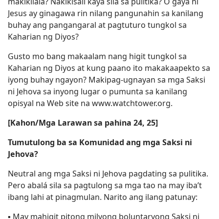
makikilala? Nakikisali kaya sila sa pulitika? O gaya ni
Jesus ay ginagawa rin nilang pangunahin sa kanilang
buhay ang pangangaral at pagtuturo tungkol sa
Kaharian ng Diyos?
Gusto mo bang makaalam nang higit tungkol sa
Kaharian ng Diyos at kung paano ito makakaapekto sa
iyong buhay ngayon? Makipag-ugnayan sa mga Saksi
ni Jehova sa inyong lugar o pumunta sa kanilang
opisyal na Web site na www.watchtower.org.
[Kahon/Mga Larawan sa pahina 24, 25]
Tumutulong ba sa Komunidad ang mga Saksi ni
Jehova?
Neutral ang mga Saksi ni Jehova pagdating sa pulitika.
Pero abalá sila sa pagtulong sa mga tao na may iba’t
ibang lahi at pinagmulan. Narito ang ilang patunay:
▪ May mahigit pitong milyong boluntaryong Saksi ni