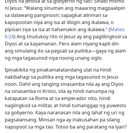
Diyos na Jehova at sa gobyerno ng tao? Sinabi mismo
ni Jesus: “Walang sinuman ang maaaring magpaalipin
sa dalawang panginoon; sapagkat alinman sa
kapopootan niya ang isa at iibigin ang ikalawa, o
pipisan siya sa isa at hahamakin ang ikalawa.” (
Mateo
6:24
) Ang tinutukoy rito ni Jesus ay ang paglilingkod sa
Diyos at sa kayamanan. Pero alam niyang kapit din
ang simulaing ito sa pagsali sa pulitika​—gaya ng alam
ng mga tagasunod niya noong unang siglo.
Ipinakikita ng pinakamatatandang ulat na hindi
nakibahagi sa pulitika ang mga tagasunod ni Jesus
noon. Dahil ang tanging sinasamba nila ay ang Diyos
na sinasamba ni Kristo, sila ay hindi nanumpa ng
katapatan sa Roma at sa emperador nito, hindi
naglingkod sa militar, at hindi tumanggap ng puwesto
sa gobyerno. Kaya naranasan nila ang lahat ng uri ng
pagsalansang. Minsan nga ay inakusahan pa silang
napopoot sa mga tao. Totoo ba ang paratang na iyan?