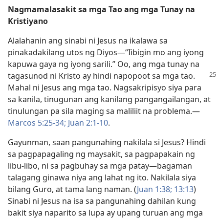
Nagmamalasakit sa mga Tao ang mga Tunay na
Kristiyano
Alalahanin ang sinabi ni Jesus na ikalawa sa
pinakadakilang utos ng Diyos​—“Iibigin mo ang iyong
kapuwa gaya ng iyong sarili.” Oo, ang mga tunay na
tagasunod ni Kristo ay hindi
napopoot sa mga tao.
Mahal ni Jesus ang mga tao. Nagsakripisyo siya para
sa kanila, tinugunan ang kanilang pangangailangan, at
tinulungan pa sila maging sa maliliit na problema.​—
Marcos 5:25-34;
Juan 2:1-10
.
Gayunman, saan pangunahing nakilala si Jesus? Hindi
sa pagpapagaling ng maysakit, sa pagpapakain ng
libu-libo, ni sa pagbuhay sa mga patay​—bagaman
talagang ginawa niya ang lahat ng ito. Nakilala siya
bilang Guro, at tama lang naman. (
Juan 1:38;
13:13
)
Sinabi ni Jesus na isa sa pangunahing dahilan kung
bakit siya naparito sa lupa ay upang turuan ang mga