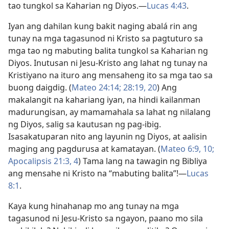
tao tungkol sa Kaharian ng Diyos.​—
Lucas 4:43
.
Iyan ang dahilan kung bakit naging abalá rin ang
tunay na mga tagasunod ni Kristo sa pagtuturo sa
mga tao ng mabuting balita tungkol sa Kaharian ng
Diyos. Inutusan ni Jesu-Kristo ang lahat ng tunay na
Kristiyano na ituro ang mensaheng ito sa mga tao sa
buong daigdig. (
Mateo 24:14;
28:19, 20
) Ang
makalangit na kahariang iyan, na hindi kailanman
madurungisan, ay mamamahala sa lahat ng nilalang
ng Diyos, salig sa kautusan ng pag-ibig.
Isasakatuparan nito ang layunin ng Diyos, at aalisin
maging ang pagdurusa at kamatayan. (
Mateo 6:9, 10;
Apocalipsis 21:3, 4
) Tama lang na tawagin ng Bibliya
ang mensahe ni Kristo na “mabuting balita”!​—
Lucas
8:1
.
Kaya kung hinahanap mo ang tunay na mga
tagasunod ni Jesu-Kristo sa ngayon, paano mo sila