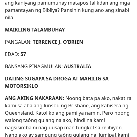
ang kaniyang pamumuhay matapos talikdan ang mga
pamantayan ng Bibliya? Pansinin kung ano ang sinabi
nila.
MAIKLING TALAMBUHAY
PANGALAN:
TERRENCE J. O’BRIEN
EDAD:
57
BANSANG PINAGMULAN:
AUSTRALIA
DATING SUGAPA SA DROGA AT MAHILIG SA
MOTORSIKLO
ANG AKING NAKARAAN:
Noong bata pa ako, nakatira
kami sa abalang lunsod ng Brisbane, ang kabisera ng
Queensland. Katoliko ang pamilya namin. Pero noong
walong taóng gulang na ako, hindi na kami
nagsisimba ni nag-uusap man tungkol sa relihiyon.
Nang ako ay sampung taóng gulang na, lumipat kami