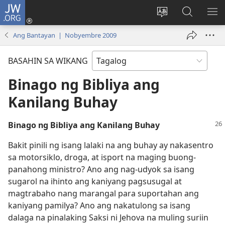
JW.ORG
Mag-
log
Baguhin
Maghana
IPA
In
ang
sa
AN
Ang Bantayan | Nobyembre 2009
(may
wika
JW.ORG
ME
bubukas
ng
BASAHIN SA WIKANG
na
site
bagong
Binago ng Bibliya ang
window)
Kanilang Buhay
Binago ng Bibliya ang Kanilang Buhay
Bakit pinili ng isang lalaki na ang buhay ay nakasentro
sa motorsiklo, droga, at isport na maging buong-
panahong ministro? Ano ang nag-udyok sa isang
sugarol na ihinto ang kaniyang pagsusugal at
magtrabaho nang marangal para suportahan ang
kaniyang pamilya? Ano ang nakatulong sa isang
dalaga na pinalaking Saksi ni Jehova na muling suriin