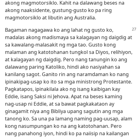
akong magmotorsiklo. Kahit na dalawang beses na
akong naaksidente, gustung-gusto ko pa ring
magmotorsiklo at libutin ang Australia.
Bagaman nagagawa ko ang lahat ng gusto
ko,
madalas akong madismaya sa kalagayan ng daigdig at
sa kawalang-malasakit ng mga tao. Gusto kong
malaman ang katotohanan tungkol sa Diyos, relihiyon,
at kalagayan ng daigdig. Pero nang tanungin ko ang
dalawang paring Katoliko, hindi ako nasiyahan sa
kanilang sagot. Ganito rin ang naramdaman ko nang
ipinakipag-usap ko ito sa mga ministrong Protestante.
Pagkatapos, ipinakilala ako ng isang kaibigan kay
Eddie, isang Saksi ni Jehova. Apat na beses kaming
nag-usap ni Eddie, at sa bawat pagkakataon ay
ginagamit niya ang Bibliya upang sagutin ang mga
tanong ko. Sa una pa lamang naming pag-uusap, alam
kong nasumpungan ko na ang katotohanan. Pero
nang panahong iyon, hindi ko pa naiisip na kailangan