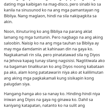
dating mga kaibigan na mag-disco, pero sinabi ko sa
kanila na sinusunod ko na ang mga pamantayan ng
Bibliya. Nang maglaon, hindi na sila nakipagkita sa
akin.
Noon, itinuturing ko ang Bibliya na parang aklat
lamang ng mga tuntunin. Pero nagbago na ang aking
saloobin. Naisip ko na ang mga tauhan sa Bibliya ay
may mga damdamin at kahinaan din na gaya ko.
Nagkakamali rin sila, pero pinatatawad sila ng Diyos
na Jehova kapag tunay silang nagsisisi. Nagtitiwala ako
na bagaman tinalikuran ko ang Diyos noong kabataan
pa ako, alam kong patatawarin niya ako at kalilimutan
ang aking mga pagkakamali kung sisikapin kong
palugdan siya.
Hangang-hanga ako sa nanay ko. Hinding-hindi niya
iniwan ang Diyos na gaya ng ginawa ko. Dahil sa
kaniyang katapatan, natanto ko na sulit ang