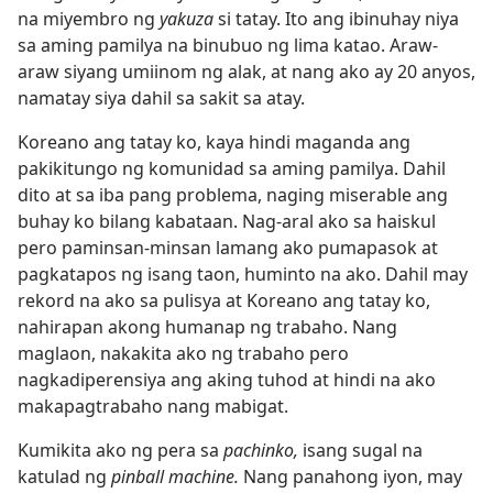
na miyembro ng
yakuza
si tatay. Ito ang ibinuhay niya
sa aming pamilya na binubuo ng lima katao. Araw-
araw siyang umiinom ng alak, at nang ako ay 20 anyos,
namatay siya dahil sa sakit sa atay.
Koreano ang tatay ko, kaya hindi maganda ang
pakikitungo ng komunidad sa aming pamilya. Dahil
dito at sa iba pang problema, naging miserable ang
buhay ko bilang kabataan. Nag-aral ako sa haiskul
pero paminsan-minsan lamang ako pumapasok at
pagkatapos ng isang taon, huminto na ako. Dahil may
rekord na ako sa pulisya at Koreano ang tatay ko,
nahirapan akong humanap ng trabaho. Nang
maglaon, nakakita ako ng trabaho pero
nagkadiperensiya ang aking tuhod at hindi na ako
makapagtrabaho nang mabigat.
Kumikita ako ng pera sa
pachinko,
isang sugal na
katulad ng
pinball machine.
Nang panahong iyon, may