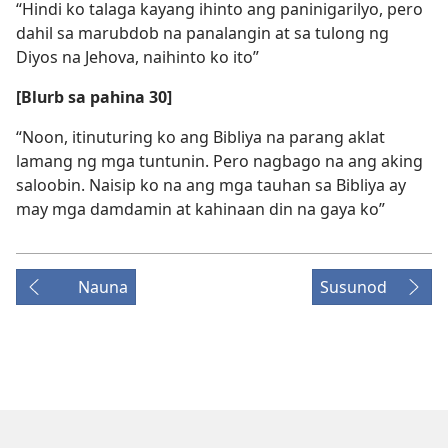
“Hindi ko talaga kayang ihinto ang paninigarilyo, pero
dahil sa marubdob na panalangin at sa tulong ng
Diyos na Jehova, naihinto ko ito”
[Blurb sa pahina 30]
“Noon, itinuturing ko ang Bibliya na parang aklat
lamang ng mga tuntunin. Pero nagbago na ang aking
saloobin. Naisip ko na ang mga tauhan sa Bibliya ay
may mga damdamin at kahinaan din na gaya ko”
Nauna
Susunod