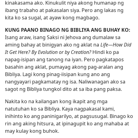
kinakasama ako. Kinukulit niya akong humanap ng
ibang trabaho at pakasalan siya. Pero ang lakas ng
kita ko sa sugal, at ayaw kong magbago.
KUNG PAANO BINAGO NG BIBLIYA ANG BUHAY KO:
Isang araw, isang Saksi ni Jehova ang dumalaw sa
aming bahay at binigyan ako ng aklat na
Life​—How Did
It Get Here? By Evolution or by Creation?
Hindi ko pa
napag-isipan ang tanong na iyan. Pero pagkatapos
basahin ang aklat, pumayag akong pag-aralan ang
Bibliya. Lagi kong pinag-iisipan kung ano ang
nangyayari pagkamatay ng isa. Naliwanagan ako sa
sagot ng Bibliya tungkol dito at sa iba pang paksa.
Nakita ko na kailangan kong ikapit ang mga
natutuhan ko sa Bibliya. Kaya nagpakasal kami,
inihinto ko ang paninigarilyo, at pagsusugal. Binago ko
rin ang aking hitsura, at ipinagupit ko ang mahaba at
may kulay kong buhok.