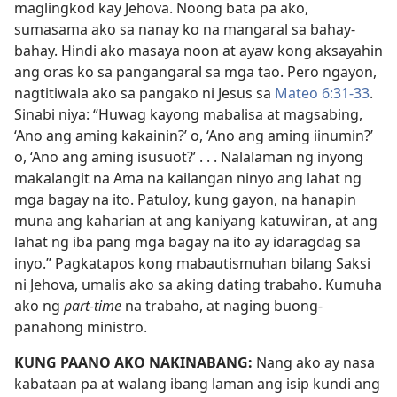
maglingkod kay Jehova. Noong bata pa ako,
sumasama ako sa nanay ko na mangaral sa bahay-
bahay. Hindi ako masaya noon at ayaw kong aksayahin
ang oras ko sa pangangaral sa mga tao. Pero ngayon,
nagtitiwala ako sa pangako ni Jesus sa
Mateo 6:31-33
.
Sinabi niya: “Huwag kayong mabalisa at magsabing,
‘Ano ang aming kakainin?’ o, ‘Ano ang aming iinumin?’
o, ‘Ano ang aming isusuot?’ . . . Nalalaman ng inyong
makalangit na Ama na kailangan ninyo ang lahat ng
mga bagay na ito. Patuloy, kung gayon, na hanapin
muna ang kaharian at ang kaniyang katuwiran, at ang
lahat ng iba pang mga bagay na ito ay idaragdag sa
inyo.” Pagkatapos kong mabautismuhan bilang Saksi
ni Jehova, umalis ako sa aking dating trabaho. Kumuha
ako ng
part-time
na trabaho, at naging buong-
panahong ministro.
KUNG PAANO AKO NAKINABANG:
Nang ako ay nasa
kabataan pa at walang ibang laman ang isip kundi ang