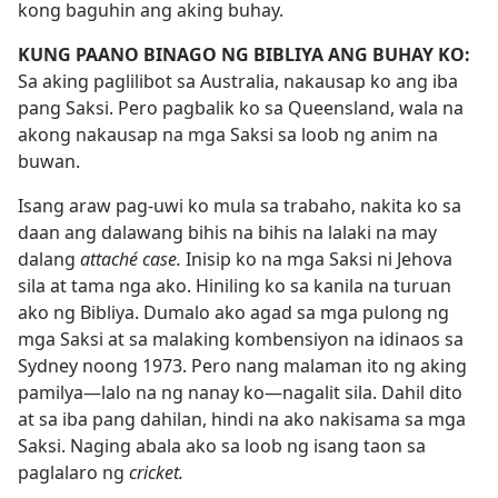
kong baguhin ang aking buhay.
KUNG PAANO BINAGO NG BIBLIYA ANG BUHAY KO:
Sa aking paglilibot sa Australia, nakausap ko ang iba
pang Saksi. Pero pagbalik ko sa Queensland, wala na
akong nakausap na mga Saksi sa loob ng anim na
buwan.
Isang araw pag-uwi ko mula sa trabaho, nakita ko sa
daan ang dalawang bihis na bihis na lalaki na may
dalang
attaché case.
Inisip ko na mga Saksi ni Jehova
sila at tama nga ako. Hiniling ko sa kanila na turuan
ako ng Bibliya. Dumalo ako agad sa mga pulong ng
mga Saksi at sa malaking kombensiyon na idinaos sa
Sydney noong 1973. Pero nang malaman ito ng aking
pamilya​—lalo na ng nanay ko​—nagalit sila. Dahil dito
at sa iba pang dahilan, hindi na ako nakisama sa mga
Saksi. Naging abala ako sa loob ng isang taon sa
paglalaro ng
cricket.