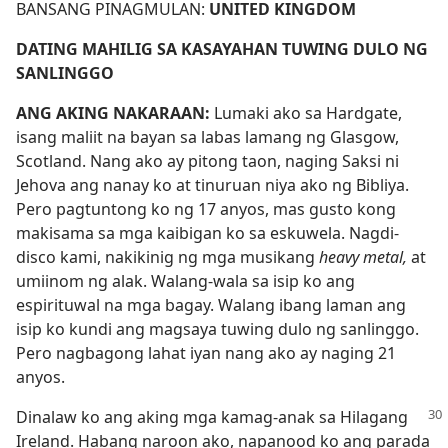
BANSANG PINAGMULAN:
UNITED KINGDOM
DATING MAHILIG SA KASAYAHAN TUWING DULO NG
SANLINGGO
ANG AKING NAKARAAN:
Lumaki ako sa Hardgate,
isang maliit na bayan sa labas lamang ng Glasgow,
Scotland. Nang ako ay pitong taon, naging Saksi ni
Jehova ang nanay ko at tinuruan niya ako ng Bibliya.
Pero pagtuntong ko ng 17 anyos, mas gusto kong
makisama sa mga kaibigan ko sa eskuwela. Nagdi-
disco kami, nakikinig ng mga musikang
heavy metal,
at
umiinom ng alak. Walang-wala sa isip ko ang
espirituwal na mga bagay. Walang ibang laman ang
isip ko kundi ang magsaya tuwing dulo ng sanlinggo.
Pero nagbagong lahat iyan nang ako ay naging 21
anyos.
Dinalaw ko ang aking mga kamag-anak sa Hilagang
Ireland. Habang naroon ako, napanood ko ang parada