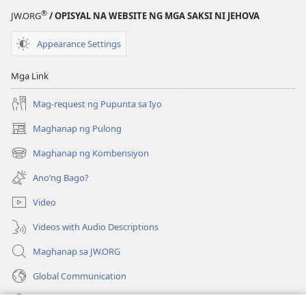
®
JW.ORG
/ OPISYAL NA WEBSITE NG MGA SAKSI NI JEHOVA
Appearance Settings
Mga Link
Mag-request ng Pupunta sa Iyo
Maghanap ng Pulong
(may
bubukas
Maghanap ng Kombensiyon
(may
na
bubukas
bagong
Ano’ng Bago?
na
window)
bagong
Video
window)
Videos with Audio Descriptions
Maghanap sa JW.ORG
Global Communication
Help