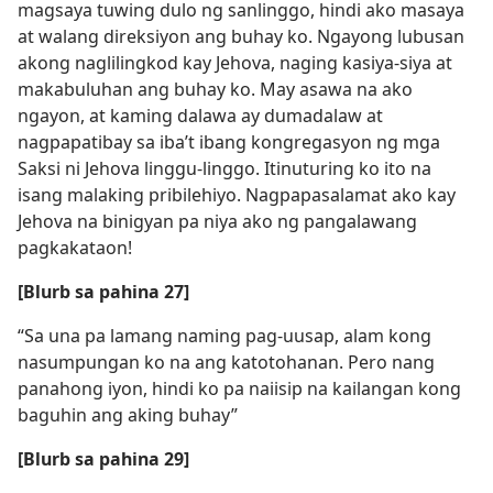
magsaya tuwing dulo ng sanlinggo, hindi ako masaya
at walang direksiyon ang buhay ko. Ngayong lubusan
akong naglilingkod kay Jehova, naging kasiya-siya at
makabuluhan ang buhay ko. May asawa na ako
ngayon, at kaming dalawa ay dumadalaw at
nagpapatibay sa iba’t ibang kongregasyon ng mga
Saksi ni Jehova linggu-linggo. Itinuturing ko ito na
isang malaking pribilehiyo. Nagpapasalamat ako kay
Jehova na binigyan pa niya ako ng pangalawang
pagkakataon!
[Blurb sa pahina 27]
“Sa una pa lamang naming pag-uusap, alam kong
nasumpungan ko na ang katotohanan. Pero nang
panahong iyon, hindi ko pa naiisip na kailangan kong
baguhin ang aking buhay”
[Blurb sa pahina 29]