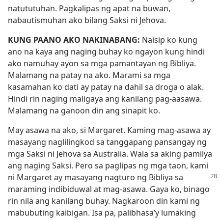
natututuhan. Pagkalipas ng apat na buwan,
nabautismuhan ako bilang Saksi ni Jehova.
KUNG PAANO AKO NAKINABANG:
Naisip ko kung
ano na kaya ang naging buhay ko ngayon kung hindi
ako namuhay ayon sa mga pamantayan ng Bibliya.
Malamang na patay na ako. Marami sa mga
kasamahan ko dati ay patay na dahil sa droga o alak.
Hindi rin naging maligaya ang kanilang pag-aasawa.
Malamang na ganoon din ang sinapit ko.
May asawa na ako, si Margaret. Kaming mag-asawa ay
masayang naglilingkod sa tanggapang pansangay ng
mga Saksi ni Jehova sa Australia. Wala sa aking pamilya
ang naging Saksi. Pero sa paglipas ng mga taon, kami
ni
Margaret ay masayang nagturo ng Bibliya sa
maraming indibiduwal at mag-asawa. Gaya ko, binago
rin nila ang kanilang buhay. Nagkaroon din kami ng
mabubuting kaibigan. Isa pa, palibhasa’y lumaking