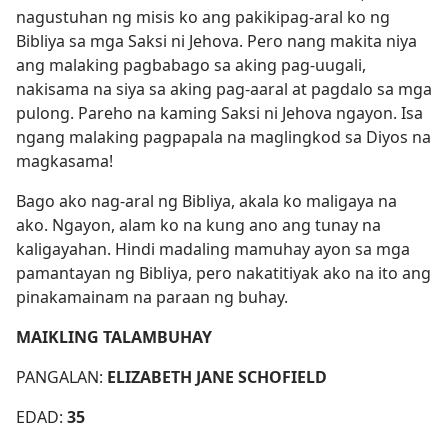
nagustuhan ng misis ko ang pakikipag-aral ko ng
Bibliya sa mga Saksi ni Jehova. Pero nang makita niya
ang malaking pagbabago sa aking pag-uugali,
nakisama na siya sa aking pag-aaral at pagdalo sa mga
pulong. Pareho na kaming Saksi ni Jehova ngayon. Isa
ngang malaking pagpapala na maglingkod sa Diyos na
magkasama!
Bago ako nag-aral ng Bibliya, akala ko maligaya na
ako. Ngayon, alam ko na kung ano ang tunay na
kaligayahan. Hindi madaling mamuhay ayon sa mga
pamantayan ng Bibliya, pero nakatitiyak ako na ito ang
pinakamainam na paraan ng buhay.
MAIKLING TALAMBUHAY
PANGALAN:
ELIZABETH JANE SCHOFIELD
EDAD:
35