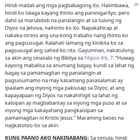
Hindi madali ang mga pagbabagong ito.
Halimbawa,
hindi ko talaga kayang ihinto ang paninigarilyo, pero
dahil sa marubdob na panalangin at sa tulong ng
Diyos na Jehova, naihinto ko ito. Napakahirap at
nakaka-stress ang una kong trabaho nang ihinto ko
ang pagsusugal. Kalahati lamang ng kinikita ko sa
pagsusugal ang sahod ko rito. Gayunman, nakatulong
sa akin ang sinasabi ng Bibliya sa
Filipos 4:6, 7
: “Huwag
kayong mabalisa sa anumang bagay, kundi sa lahat ng
bagay sa pamamagitan ng panalangin at
pagsusumamo na may kasamang pasasalamat ay
ipaalam ang inyong mga pakiusap sa Diyos; at ang
kapayapaan ng Diyos na nakahihigit sa lahat ng
kaisipan ay magbabantay sa inyong mga puso at sa
inyong mga kakayahang pangkaisipan sa
pamamagitan ni Kristo Jesus.” Maraming beses na
nagkatotoo ito sa akin.
KUNG PAANO AKO NAKINABANG:
Sa simula, hindi