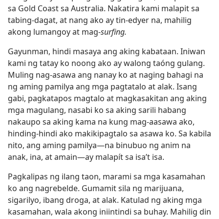
sa Gold Coast sa Australia. Nakatira kami malapit sa
tabing-dagat, at nang ako ay tin-edyer na, mahilig
akong lumangoy at mag-
surfing.
Gayunman, hindi masaya ang aking kabataan. Iniwan
kami ng tatay ko noong ako ay walong taóng gulang.
Muling nag-asawa ang nanay ko at naging bahagi na
ng aming pamilya ang mga pagtatalo at alak. Isang
gabi, pagkatapos magtalo at magkasakitan ang aking
mga magulang, nasabi ko sa aking sarili habang
nakaupo sa aking kama na kung mag-aasawa ako,
hinding-hindi ako makikipagtalo sa asawa ko. Sa kabila
nito, ang aming pamilya​—na binubuo ng anim na
anak, ina, at amain​—ay malapít sa isa’t isa.
Pagkalipas ng ilang taon, marami sa mga kasamahan
ko ang nagrebelde. Gumamit sila ng marijuana,
sigarilyo, ibang droga, at alak. Katulad ng aking mga
kasamahan, wala akong iniintindi sa buhay. Mahilig din