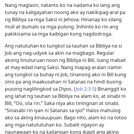
Nang maglaon, natanto ko na nadama ko lang ang
tunay na kaligayahan noong ako ay nakikipag-aral pa
ng Bibliya sa mga Saksi ni Jehova. Hinanap ko silang
muli at dumalo sa mga pulong. Inihinto ko rin ang
pakikisama sa mga kaibigan kong nagdodroga.
Ang natutuhan ko tungkol sa tauhan sa Bibliya na si
Job ang nag-udyok sa akin na magbago. Regular
akong tinuturuan noon ng Bibliya ni Bill, isang mabait
at may-edad nang Saksi. Nang mapag-aralan namin
ang tungkol sa buhay ni Job, tinanong ako ni Bill kung
sino pa ang inaakusahan ni Satanas na hindi buong-
pusong naglilingkod sa Diyos. (
Job 2:3-5
) Binanggit ko
ang lahat ng tauhan sa Bibliya na alam ko, at sinabi ni
Bill, “Oo, sila rin.” Saka niya ako tiningnan at sinabi,
“Sinasabi rin iyan ni Satanas sa iyo!” Halos mahulog
ako sa aking kinauupuan. Bago nito, alam ko na totoo
ang mga natututuhan ko. Subalit ngayon ay
naunawaan ko na kailangan kong ikapit ang aking