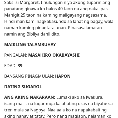
Saksi si Margaret, tinulungan niya akong tuparin ang
panatang ginawa ko halos 40 taon na ang nakalipas.
Mahigit 25 taon na kaming maligayang nagsasama.
Hindi man kami nagkakasundo sa lahat ng bagay, wala
naman kaming pinagtatalunan. Pinasasalamatan
namin ang Bibliya dahil dito.
MAIKLING TALAMBUHAY
PANGALAN:
MASAHIRO OKABAYASHI
EDAD:
39
BANSANG PINAGMULAN:
HAPON
DATING SUGAROL
ANG AKING NAKARAAN:
Lumaki ako sa Iwakura,
isang maliit na lugar mga kalahating oras na biyahe sa
tren mula sa Nagoya. Naalaala ko na napakabait ng
aking nanay at tatay. Pero nang maglaon, nalaman ko