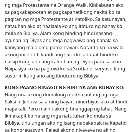
ng mga Protestante na Orange Walk. Kinilabutan ako
sa pagkakapootan at pagkapanatikong nakita ko sa
pagitan ng mga Protestante at Katoliko. Sa katunayan,
natauhan ako at naalaala ko ang itinuro ng nanay ko
mula sa Bibliya. Alam kong hinding-hindi sasang-
ayunan ng Diyos ang mga nagwawalang-bahala sa
kaniyang maibiging pamantayan. Natanto ko na wala
akong iniintindi kundi ang sarili ko anupat hindi ko
naisip kung ano ang kalooban ng Diyos para sa akin.
Naipasiya ko na pag-uwi ko sa Scotland, seryoso kong
susuriin kung ano ang itinuturo ng Bibliya.
KUNG PAANO BINAGO NG BIBLIYA ANG BUHAY KO:
Nang una akong dumalong muli sa pulong ng mga
Saksi ni Jehova sa aming bayan, ninerbiyos ako at hindi
mapakali. Pero mainit akong tinanggap ng lahat. Nang
ikinakapit ko na ang mga natutuhan ko mula sa
Bibliya, tinulungan ako ng isang napakabait na kapatid
sa kongregasyon. Palagi akong niyayaya ng aking