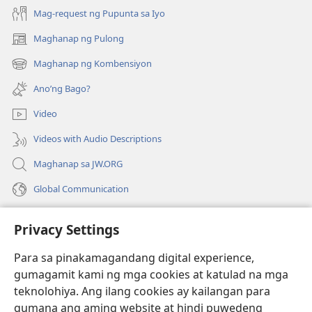
Mag-request ng Pupunta sa Iyo
Maghanap ng Pulong
(may
bubukas
Maghanap ng Kombensiyon
(may
na
bubukas
bagong
Ano’ng Bago?
na
window)
bagong
Video
window)
Videos with Audio Descriptions
Maghanap sa JW.ORG
Global Communication
Help
Privacy Settings
Donasyon
(may
Para sa pinakamagandang digital experience,
bubukas
gumagamit kami ng mga cookies at katulad na mga
na
Watchtower ONLINE LIBRARY™
teknolohiya. Ang ilang cookies ay kailangan para
(may
bagong
gumana ang aming website at hindi puwedeng
bubukas
window)