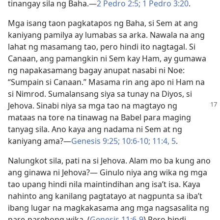
tinangay sila ng Baha.​—
2 Pedro 2:5;
1 Pedro 3:20
.
Mga isang taon pagkatapos ng Baha, si Sem at ang
kaniyang pamilya ay lumabas sa arka. Nawala na ang
lahat ng masamang tao, pero hindi ito nagtagal. Si
Canaan, ang pamangkin ni Sem kay Ham, ay gumawa
ng napakasamang bagay anupat nasabi ni Noe:
“Sumpain si Canaan.” Masama rin ang apo ni Ham na
si Nimrod. Sumalansang siya sa tunay na Diyos, si
Jehova. Sinabi niya sa mga tao na
magtayo ng
mataas na tore na tinawag na Babel para maging
tanyag sila. Ano kaya ang nadama ni Sem at ng
kaniyang ama?​—
Genesis 9:25;
10:6-10;
11:4, 5
.
Nalungkot sila, pati na si Jehova. Alam mo ba kung ano
ang ginawa ni Jehova?​— Ginulo niya ang wika ng mga
tao upang hindi nila maintindihan ang isa’t isa. Kaya
nahinto ang kanilang pagtatayo at nagpunta sa iba’t
ibang lugar na magkakasama ang mga nagsasalita ng
pare-parehong wika. (
Genesis 11:6-9
) Pero hindi