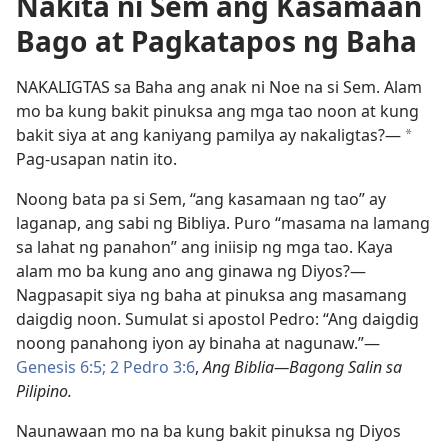
Nakita ni Sem ang Kasamaan
Bago at Pagkatapos ng Baha
NAKALIGTAS sa Baha ang anak ni Noe na si Sem. Alam
mo ba kung bakit pinuksa ang mga tao noon at kung
bakit siya at ang kaniyang pamilya ay nakaligtas?​—
*
Pag-usapan natin ito.
Noong bata pa si Sem, “ang kasamaan ng tao” ay
laganap, ang sabi ng Bibliya. Puro “masama na lamang
sa lahat ng panahon” ang iniisip ng mga tao. Kaya
alam mo ba kung ano ang ginawa ng Diyos?​—
Nagpasapit siya ng baha at pinuksa ang masamang
daigdig noon. Sumulat si apostol Pedro: “Ang daigdig
noong panahong iyon ay binaha at nagunaw.”​—
Genesis 6:5;
2 Pedro 3:6
,
Ang Biblia​—Bagong Salin sa
Pilipino.
Naunawaan mo na ba kung bakit pinuksa ng Diyos