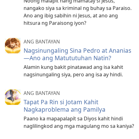
Noong malapit nang mamatay si Jesus,
nangako siya sa kriminal ng buhay sa Paraiso.
Ano ang ibig sabihin ni Jesus, at ano ang
hitsura ng Paraisong iyon?
ANG BANTAYAN
Nagsinungaling Sina Pedro at Ananias
—Ano ang Matututuhan Natin?
Alamin kung bakit pinatawad ang isa kahit
nagsinungaling siya, pero ang isa ay hindi.
ANG BANTAYAN
Tapat Pa Rin si Jotam Kahit
Nagkaproblema ang Pamilya
Paano ka mapapalapít sa Diyos kahit hindi
naglilingkod ang mga magulang mo sa kaniya?