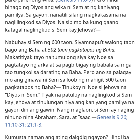
binago ng Diyos ang wika ni Sem at ng kaniyang
pamilya. Sa gayon, nanatili silang magkakasama na
naglilingkod sa Diyos. Naisip mo ba kung gaano
katagal naglingkod si Sem kay Jehova?​—
Nabuhay si Sem ng 600 taon. Siyamnapu’t walong taon
bago ang Baha at
502 taon pagkatapos ng Baha.
Makatitiyak tayo na tumulong siya kay Noe sa
pagtatayo ng arka at sa pagbibigay ng babala sa mga
tao tungkol sa darating na Baha. Pero ano sa palagay
mo ang ginawa ni Sem sa loob ng mahigit 500 taon
pagkatapos ng Baha?​— Tinukoy ni Noe si Jehova na
“Diyos ni Sem.” Tiyak na patuloy na naglingkod si Sem
kay Jehova at tinulungan niya ang kaniyang pamilya na
gayon din ang gawin. Nang maglaon, si Sem ay naging
ninuno nina Abraham, Sara, at Isaac.​—
Genesis 9:26;
11:10-31;
21:1-3
.
Kumusta naman ang ating daigdig ngayon? Hindi ba