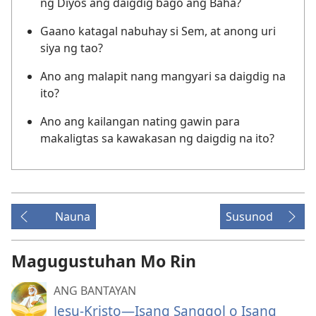
ng Diyos ang daigdig bago ang Baha?
Gaano katagal nabuhay si Sem, at anong uri
siya ng tao?
Ano ang malapit nang mangyari sa daigdig na
ito?
Ano ang kailangan nating gawin para
makaligtas sa kawakasan ng daigdig na ito?
Nauna
Susunod
Magugustuhan Mo Rin
ANG BANTAYAN
Jesu-Kristo—Isang Sanggol o Isang