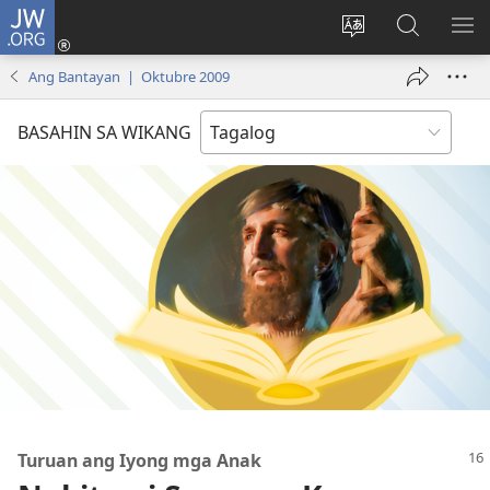
JW.ORG
Mag-
log
Baguhin
Maghana
IPA
In
ang
sa
AN
Ang Bantayan | Oktubre 2009
(may
wika
JW.ORG
ME
bubukas
ng
BASAHIN SA WIKANG
na
site
bagong
window)
Turuan ang Iyong mga Anak