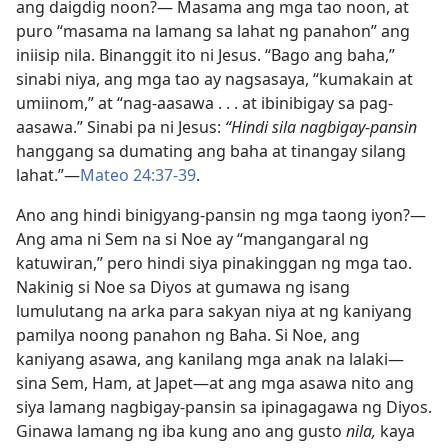
ang daigdig noon?​— Masama ang mga tao noon, at
puro “masama na lamang sa lahat ng panahon” ang
iniisip nila. Binanggit ito ni Jesus. “Bago ang baha,”
sinabi niya, ang mga tao ay nagsasaya, “kumakain at
umiinom,” at “nag-aasawa . . . at ibinibigay sa pag-
aasawa.” Sinabi pa ni Jesus:
“Hindi sila nagbigay-pansin
hanggang sa dumating ang baha at tinangay silang
lahat.”​—
Mateo 24:37-39
.
Ano ang hindi binigyang-pansin ng mga taong iyon?​—
Ang ama ni Sem na si Noe ay “mangangaral ng
katuwiran,” pero hindi siya pinakinggan ng mga tao.
Nakinig si Noe sa Diyos at gumawa ng isang
lumulutang na arka para sakyan niya at ng kaniyang
pamilya noong panahon ng Baha. Si Noe, ang
kaniyang asawa, ang kanilang mga anak na lalaki​—
sina Sem, Ham, at Japet​—at ang mga asawa nito ang
siya lamang nagbigay-pansin sa ipinagagawa ng Diyos.
Ginawa lamang ng iba kung ano ang gusto
nila,
kaya