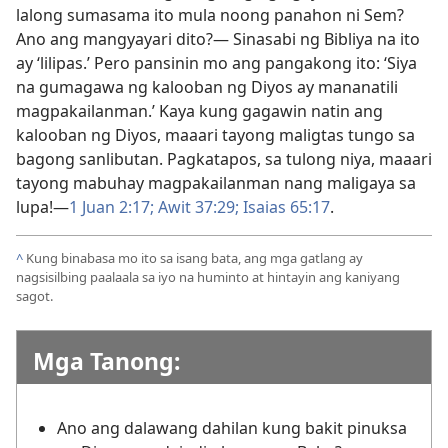
lalong sumasama ito mula noong panahon ni Sem?
Ano ang mangyayari dito?​— Sinasabi ng Bibliya na ito
ay ‘lilipas.’ Pero pansinin mo ang pangakong ito: ‘Siya
na gumagawa ng kalooban ng Diyos ay mananatili
magpakailanman.’ Kaya kung gagawin natin ang
kalooban ng Diyos, maaari tayong maligtas tungo sa
bagong sanlibutan. Pagkatapos, sa tulong niya, maaari
tayong mabuhay magpakailanman nang maligaya sa
lupa!​—
1 Juan 2:17;
Awit 37:29;
Isaias 65:17
.
^
Kung binabasa mo ito sa isang bata, ang mga gatlang ay
nagsisilbing paalaala sa iyo na huminto at hintayin ang kaniyang
sagot.
Mga Tanong:
Ano ang dalawang dahilan kung bakit pinuksa