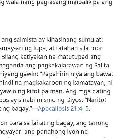
ng wala nang pag-asang maibalik pa ang
, ang salmista ay kinasihang sumulat:
y-ari ng lupa, at tatahan sila roon
) Bilang katiyakan na matutupad ang
 maganda ang pagkakalarawan ng Salita
 niyang gawin: “Papahirin niya ang bawat
 hindi na magkakaroon ng kamatayan, ni
yaw o ng kirot pa man. Ang mga dating
os ay sinabi mismo ng Diyos: “Narito!
 ng bagay.”​—
Apocalipsis 21:4, 5
.
n para sa lahat ng bagay, ang tanong
ngyayari ang panahong iyon ng