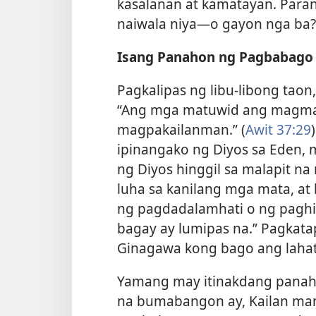
kasalanan at kamatayan. Para
naiwala niya​—o gayon nga ba?
Isang Panahon ng Pagbabago
Pagkalipas ng libu-libong taon
“Ang mga matuwid ang magmama
magpakailanman.” (
Awit 37:29
ipinangako ng Diyos sa Eden,
ng Diyos hinggil sa malapit na
luha sa kanilang mga mata, at
ng pagdadalamhati o ng paghi
bagay ay lumipas na.” Pagkatap
Ginagawa kong bago ang lahat
Yamang may itinakdang panaho
na bumabangon ay, Kailan ma