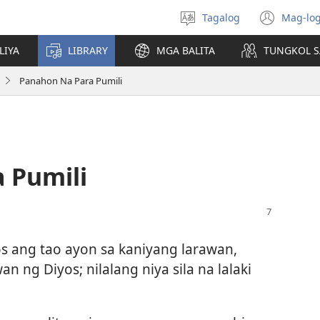
Tagalog
Mag-log
Pumili
(may
ng
bub
LIYA
LIBRARY
MGA BALITA
TUNGKOL S
wika
na
bag
Panahon Na Para Pumili
wind
 Pumili
os ang tao ayon sa kaniyang larawan,
an ng Diyos; nilalang niya sila na lalaki