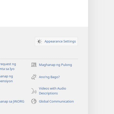
Appearance Settings
request ng
Maghanap ng Pulong
(may
ta sa Iyo
bubukas
anap ng
na
Ano’ng Bago?
ensiyon
bagong
window)
Videos with Audio
o
Descriptions
anap sa JW.ORG
Global Communication