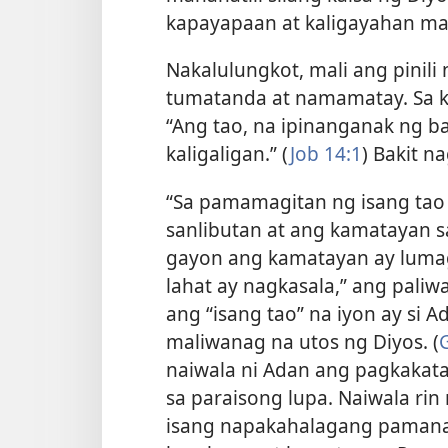
kapayapaan at kaligayahan m
Nakalulungkot, mali ang pinili n
tumatanda at namamatay. Sa ka
“Ang tao, na ipinanganak ng ba
kaligaligan.” (
Job 14:1
) Bakit n
“Sa pamamagitan ng isang tao
sanlibutan at ang kamatayan s
gayon ang kamatayan ay lumag
lahat ay nagkasala,” ang paliwa
ang “isang tao” na iyon ay si A
maliwanag na utos ng Diyos. (
naiwala ni Adan ang pagkaka
sa paraisong lupa. Naiwala ri
isang napakahalagang pamana a