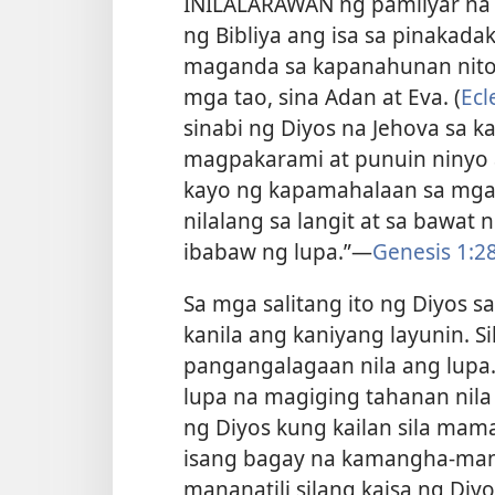
INILALARAWAN ng pamilyar na 
ng Bibliya ang isa sa pinakada
maganda sa kapanahunan nito’
mga tao, sina Adan at Eva. (
Ecl
sinabi ng Diyos na Jehova sa k
magpakarami at punuin ninyo a
kayo ng kapamahalaan sa mga i
nilalang sa langit at sa bawat
ibabaw ng lupa.”​—
Genesis 1:2
Sa mga salitang ito ng Diyos 
kanila ang kaniyang layunin. 
pangangalagaan nila ang lupa
lupa na magiging tahanan nila 
ng Diyos kung kailan sila mam
isang bagay na kamangha-mangh
mananatili silang kaisa ng Diy