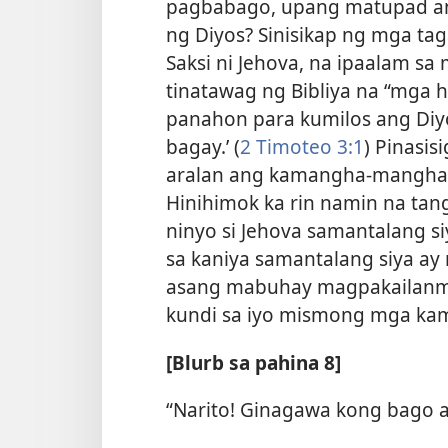
pagbabago, upang matupad 
ng Diyos? Sinisikap ng mga ta
Saksi ni Jehova, na ipaalam s
tinatawag ng Bibliya na “mga h
panahon para kumilos ang Diy
bagay.’ (
2 Timoteo 3:1
) Pinasis
aralan ang kamangha-manghan
Hinihimok ka rin namin na tan
ninyo si Jehova samantalang
sa kaniya samantalang siya ay m
asang mabuhay magpakailanman
kundi sa iyo mismong mga ka
[Blurb sa pahina 8]
“Narito! Ginagawa kong bago a