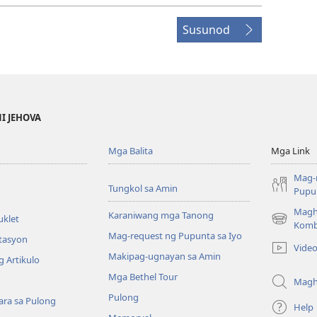
Susunod
NI JEHOVA
Mga Balita
Mga Link
Mag-
Tungkol sa Amin
Pupun
Magh
Karaniwang mga Tanong
uklet
(may
Komb
Mag-request ng Pupunta sa Iyo
bubukas
itasyon
Vide
na
Makipag-ugnayan sa Amin
 Artikulo
bagong
Mga Bethel Tour
window)
Magh
Pulong
ra sa Pulong
Help