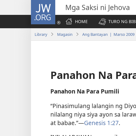
JW.ORG
Mga Saksi ni Jehova
HOME
TURO NG BIB
Library
Magasin
Ang Bantayan | Marso 2009
Panahon Na Para
Panahon Na Para Pumili
“Pinasimulang lalangin ng Diy
nilalang niya siya ayon sa laraw
at babae.”​—
Genesis 1:27
.