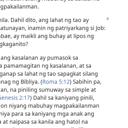
agpakailanman.
ila. Dahil dito, ang lahat ng tao ay
tunayan, inamin ng patriyarkang si Job:
bae, ay maikli ang buhay at lipos ng
agkaganito?
 ang kasalanan ay pumasok sa
a pamamagitan ng kasalanan, at sa
anap sa lahat ng tao sapagkat silang
nag ng Bibliya. (
Roma 5:12
) Sabihin pa,
dan, na piniling sumuway sa simple at
Genesis 2:17
) Dahil sa kaniyang pinili,
taon niyang mabuhay magpakailanman
n niya para sa kaniyang mga anak ang
t naipasa sa kanila ang hatol na