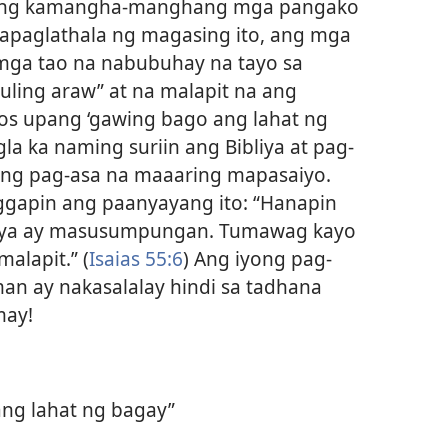
ang kamangha-manghang mga pangako
gapaglathala ng magasing ito, ang mga
a mga tao na nabubuhay na tayo sa
uling araw” at na malapit na ang
os upang ‘gawing bago ang lahat ng
igla ka naming suriin ang Bibliya at pag-
g pag-asa na maaaring mapasaiyo.
ggapin ang paanyayang ito: “Hanapin
 siya ay masusumpungan. Tumawag kayo
alapit.” (
Isaias 55:6
) Ang iyong pag-
 ay nakasalalay hindi sa tadhana
may!
ng lahat ng bagay”