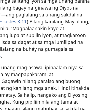
mga salitang iyon sa mga unang pahina
kilang bagay na ‘ginawa ng Diyos na
​—ang paglalang sa unang sakdal na
esiastes 3:11
) Bilang kanilang Maylalang,
anila: “Magpalaanakin kayo at
ng lupa at supilin iyon, at magkaroon
sda sa dagat at sa mga lumilipad na
 nilalang na buháy na gumagala sa
8
.
sa unang mag-asawa, ipinaalam niya sa
Sila ay magpapakarami at
. Gagawin nilang paraiso ang buong
at ng kanilang mga anak. Hindi itinakda
amatay. Sa halip, nangako ang Diyos ng
a. Kung pipiliin nila ang tama at
os, maaari silang mabuhay sa sakdal na