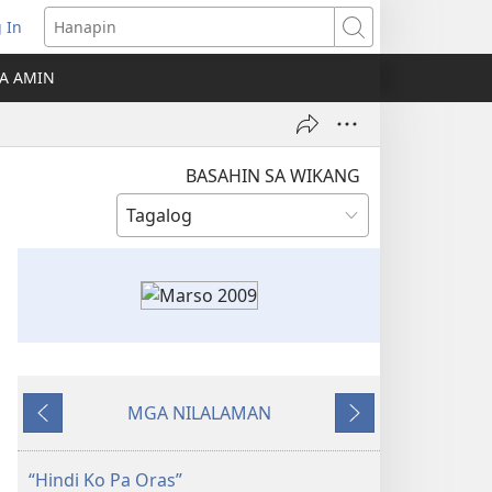
 In
Hanapin
ukas
A AMIN
ong
ow)
BASAHIN SA WIKANG
MGA NILALAMAN
Nauna
Susunod
“Hindi Ko Pa Oras”