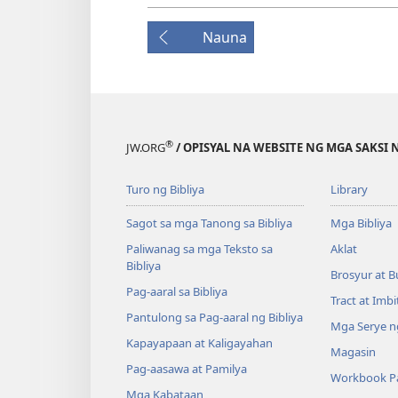
Nauna
®
JW.ORG
/ OPISYAL NA WEBSITE NG MGA SAKSI 
Turo ng Bibliya
Library
Sagot sa mga Tanong sa Bibliya
Mga Bibliya
Paliwanag sa mga Teksto sa
Aklat
Bibliya
Brosyur at B
Pag-aaral sa Bibliya
Tract at Imb
Pantulong sa Pag-aaral ng Bibliya
Mga Serye ng
Kapayapaan at Kaligayahan
Magasin
Pag-aasawa at Pamilya
Workbook Pa
Mga Kabataan